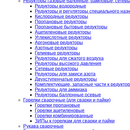
Редукторы газовые балонные, рамповые, сетев
Редукторы водородные
Редукторы и регуляторы специального наз
Кислородные редукторы
Пропановые редукторы
Пропановые бытовые редукторы
Ацетиленовые редукторы
Углекислотные редукторы
Аргоновые редукторы
Азотные редукторы
Гелиевые редукторы
Редукторы для сжатого воздуха
Редукторы высокого давления
Сетевые редукторы
Редукторы для закиси азота
Двухступенчатые редукторы
Комплектующие, запасные части к редуктор
Редукторы для аммиака
Редукторы баллонные осевые
Горелки сварочные (для сварки и пайки)
Горелки пропановые
Горелки ацетиленовые
Горелки комбинированные
ЗИПы к горелкам для сварки и пайки
Рукава сварочные