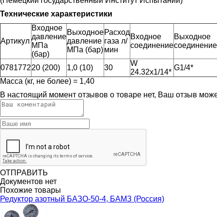
(Немецкий государственный Институт Испытаний)
Технические характеристики
Входное
Выходное
Расход
давление
Входное
Выходное
Артикул
давление
газа л/
МПа
соединение
соединение
МПа (бар)
мин
(бар)
W
0781772
20 (200)
1,0 (10)
30
G1/4*
24.32х1/14*
Масса (кг, не более) = 1,40
В настоящий момент отзывов о товаре нет, Ваш отзыв мож
ОТПРАВИТЬ
Документов нет
Похожие товары
Редуктор азотный БАЗО-50-4, БАМЗ (Россия)