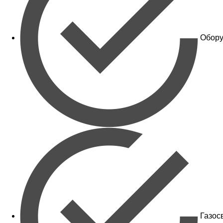
Обору
Газос