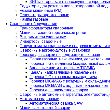
ЗИПы к горелкам газовоздушным (кровель
Редукторы для розлива пива, газированной вод
Резаки машинные (РМ)
Генераторы ацетиленовые
Рампы газовые
Сварочное оборудование
Трансформаторы сварочные
Машины газовой термической резки
Выпрямители сварочные
Инверторы сварочные
Полуавтоматы сварочные и сварочные механиз
Сварочные аргоно-дуговые установки
Горелки для сварки в среде защитных газов
Сопла газовые, наконечники, держатели на
Горелки TIG с водяным (жидкостным) охла
Запасные части к горелкам TIG/MIG
Каналы направляющие (кабельные)
Горелки TIG с газовым охлаждением
Горелки MIG/MAG с воздушным охлаждени
Горелки MIG/MAG с водяным охлаждением
Горелки для плазменной сварки
Сварочные автономные агрегаты, электростанц
Автоматы сварочные
Автоматическая сварка SAW
Машины контактной сварки