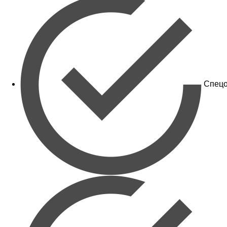
Спецо