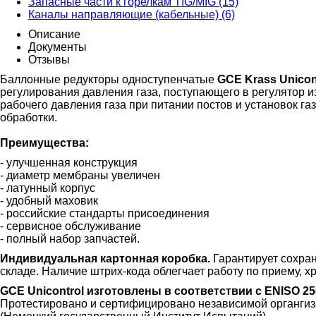
Запасные части к горелкам TIG/MIG (15)
Каналы направляющие (кабельные) (6)
Описание
Документы
Отзывы
Баллонные редукторы одноступенчатые
GCE
Krass Unicon
регулирования давления газа, поступающего в регулятор 
рабочего давления газа при питании постов и установок газ
обработки.
Преимущества:
- улучшенная конструкция
- диаметр мембраны увеличен
- латунный корпус
- удобный маховик
- российские стандарты присоединения
- сервисное обслуживание
- полный набор запчастей.
Индивидуальная картонная коробка.
Гарантирует сохра
складе. Наличие штрих-кода облегчает работу по приему, х
GCE
Unicontrol изготовлены в соответствии с EN
ISO 2
Протестировано и сертифицировано независимой органги