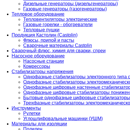
Дизельные генераторы (дизельгенераторы)
Газовые генераторы (газогенераторы)
Тепловое оборудование
Тепловентиляторы электрические
Газовые горелки - обогреватели
Тепловые пушки
Продукция Кастолин (Castolin)
Флюсы, припой и пасты
Сварочные материалы Castolin
Сварочный флюс, химия для сварки, спреи
Насосное оборудование
Насосные станции
Комрессоры
Стабилизаторы напряжения
Однофазные стабилизаторы электронного типа
Однофазные стабилизаторы электромеханическо
Однофазные цифровые настенные стабилизато
Однофазные цифровые стабилизаторы понижен
Бытовые однофазные цифровые стабилизаторы
Трехфазные стабилизаторы электромеханическо
Инструменты
Рулетки
Углошлифовальные машинки (УШМ)
Материалы для изоляции
Полилен