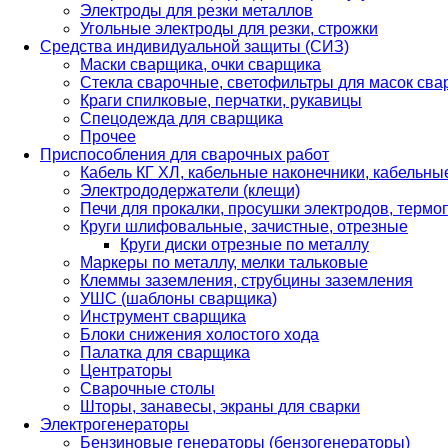
Электроды для резки металлов
Угольные электроды для резки, строжки
Средства индивидуальной защиты (СИЗ)
Маски сварщика, очки сварщика
Стекла сварочные, светофильтры для масок св
Краги спилковые, перчатки, рукавицы
Спецодежда для сварщика
Прочее
Приспособления для сварочных работ
Кабель КГ ХЛ, кабельные наконечники, кабельн
Электрододержатели (клещи)
Печи для прокалки, просушки электродов, терм
Круги шлифовальные, зачистные, отрезные
Круги диски отрезные по металлу
Маркеры по металлу, мелки тальковые
Клеммы заземления, струбцины заземления
УШС (шаблоны сварщика)
Инструмент сварщика
Блоки снижения холостого хода
Палатка для сварщика
Центраторы
Сварочные столы
Шторы, занавесы, экраны для сварки
Электрогенераторы
Бензиновые генераторы (бензогенераторы)