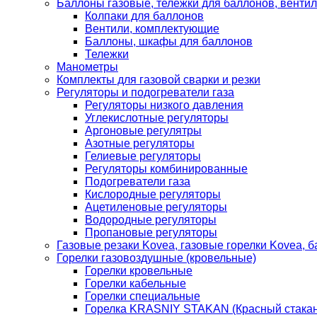
Баллоны газовые, тележки для баллонов, венти
Колпаки для баллонов
Вентили, комплектующие
Баллоны, шкафы для баллонов
Тележки
Манометры
Комплекты для газовой сварки и резки
Регуляторы и подогреватели газа
Регуляторы низкого давления
Углекислотные регуляторы
Аргоновые регулятры
Азотные регуляторы
Гелиевые регуляторы
Регуляторы комбинированные
Подогреватели газа
Кислородные регуляторы
Ацетиленовые регуляторы
Водородные регуляторы
Пропановые регуляторы
Газовые резаки Kovea, газовые горелки Kovea, б
Горелки газовоздушные (кровельные)
Горелки кровельные
Горелки кабельные
Горелки специальные
Горелка KRASNIY STAKAN (Красный стакан