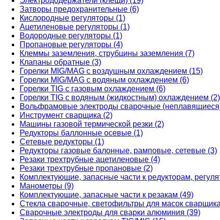
Электрододержатели (клещи) (19)
Затворы предохранительные (6)
Кислородные регуляторы (1)
Ацетиленовые регуляторы (1)
Водородные регуляторы (1)
Пропановые регуляторы (4)
Клеммы заземления, струбцины заземления (7)
Клапаны обратные (3)
Горелки MIG/MAG с воздушным охлаждением (15)
Горелки MIG/MAG с водяным охлаждением (6)
Горелки TIG с газовым охлаждением (6)
Горелки TIG с водяным (жидкостным) охлаждением (2)
Вольфрамовые электроды сварочные (неплавящиеся)
Инструмент сварщика (2)
Машины газовой термической резки (2)
Редукторы баллонные осевые (1)
Сетевые редукторы (1)
Редукторы газовые балонные, рамповые, сетевые (3)
Резаки трехтрубные ацетиленовые (4)
Резаки трехтрубные пропановые (2)
Комплектующие, запасные части к редукторам, регуля
Манометры (9)
Комплектующие, запасные части к резакам (49)
Стекла сварочные, светофильтры для масок сварщика
Сварочные электроды для сварки алюминия (39)