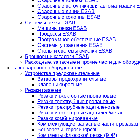
Сварочные головки ESAB
Сварочные источники для автоматизации 
Сварочные линии ESAB
Сварочные колонны ESAB
Системы резки ESAB
Машины резки ESAB
Процессы ESAB
Программное обеспечение ESAB
Системы управления ESAB
Столы и системы очистки ESAB
Брошюры и каталоги ESAB
Расходные, запасные и прочие части для обору
Газосварочное оборудование
Устройства предохранительные
Затворы предохранительные
Клапаны обратные
Резаки газовые
Резаки инжекторные пропановые
Резаки трехтрубные пропановые
Резаки трехтрубные ацетиленовые
Резаки инжекторные ацетилен/метан
Резаки комбинированные
Комплектующие, запасные части к резакам
Бензорезы, керосинорезы
Комплекты флюсовой резки (КФР)