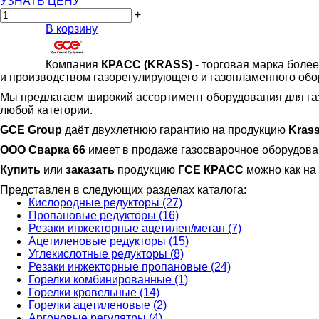
УЗНАТЬ ЦЕНУ
+
В корзину
Компания
КРАСС
(KRASS)
- торговая марка более
и производством газорегулирующего и газопламенного обо
Мы предлагаем широкий ассортимент оборудования для га
любой категории.
GCE Group
даёт двухлетнюю гарантию на продукцию
Krass
ООО Сварка 66
имеет в продаже газосварочное оборудов
Купить
или
заказать
продукцию
ГСЕ КРАСС
можно как на 
Представлен в следующих разделах каталога:
Кислородные редукторы (27)
Пропановые редукторы (16)
Резаки инжекторные ацетилен/метан (7)
Ацетиленовые редукторы (15)
Углекислотные редукторы (8)
Резаки инжекторные пропановые (24)
Горелки комбинированные (1)
Горелки кровельные (14)
Горелки ацетиленовые (2)
Аргоновые регулятры (4)