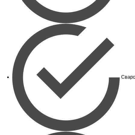
Сваро