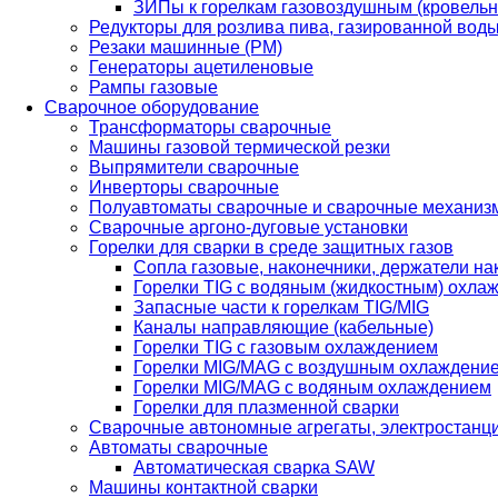
ЗИПы к горелкам газовоздушным (кровель
Редукторы для розлива пива, газированной вод
Резаки машинные (РМ)
Генераторы ацетиленовые
Рампы газовые
Сварочное оборудование
Трансформаторы сварочные
Машины газовой термической резки
Выпрямители сварочные
Инверторы сварочные
Полуавтоматы сварочные и сварочные механиз
Сварочные аргоно-дуговые установки
Горелки для сварки в среде защитных газов
Сопла газовые, наконечники, держатели на
Горелки TIG с водяным (жидкостным) охла
Запасные части к горелкам TIG/MIG
Каналы направляющие (кабельные)
Горелки TIG с газовым охлаждением
Горелки MIG/MAG с воздушным охлаждени
Горелки MIG/MAG с водяным охлаждением
Горелки для плазменной сварки
Сварочные автономные агрегаты, электростанц
Автоматы сварочные
Автоматическая сварка SAW
Машины контактной сварки