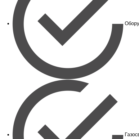
Обору
Газос