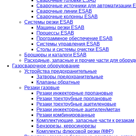
Сварочные головки ESAB
Сварочные источники для автоматизации 
Сварочные линии ESAB
Сварочные колонны ESAB
Системы резки ESAB
Машины резки ESAB
Процессы ESAB
Программное обеспечение ESAB
Системы управления ESAB
Столы и системы очистки ESAB
Брошюры и каталоги ESAB
Расходные, запасные и прочие части для обору
Газосварочное оборудование
Устройства предохранительные
Затворы предохранительные
Клапаны обратные
Резаки газовые
Резаки инжекторные пропановые
Резаки трехтрубные пропановые
Резаки трехтрубные ацетиленовые
Резаки инжекторные ацетилен/метан
Резаки комбинированные
Комплектующие, запасные части к резакам
Бензорезы, керосинорезы
Комплекты флюсовой резки (КФР)