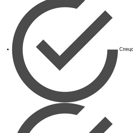
Спецо