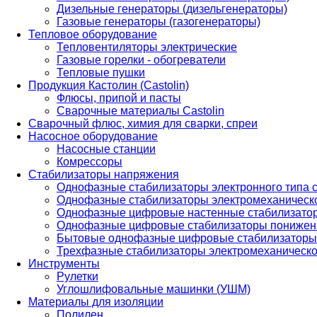
Дизельные генераторы (дизельгенераторы)
Газовые генераторы (газогенераторы)
Тепловое оборудование
Тепловентиляторы электрические
Газовые горелки - обогреватели
Тепловые пушки
Продукция Кастолин (Castolin)
Флюсы, припой и пасты
Сварочные материалы Castolin
Сварочный флюс, химия для сварки, спреи
Насосное оборудование
Насосные станции
Комрессоры
Стабилизаторы напряжения
Однофазные стабилизаторы электронного типа
Однофазные стабилизаторы электромеханическо
Однофазные цифровые настенные стабилизато
Однофазные цифровые стабилизаторы понижен
Бытовые однофазные цифровые стабилизаторы
Трехфазные стабилизаторы электромеханическо
Инструменты
Рулетки
Углошлифовальные машинки (УШМ)
Материалы для изоляции
Полилен