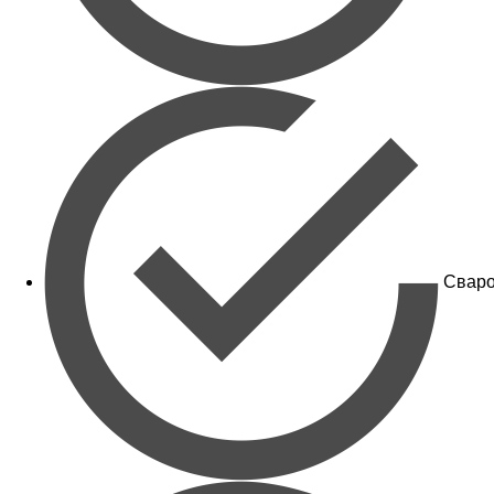
Сваро