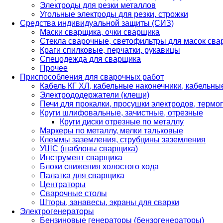
Электроды для резки металлов
Угольные электроды для резки, строжки
Средства индивидуальной защиты (СИЗ)
Маски сварщика, очки сварщика
Стекла сварочные, светофильтры для масок св
Краги спилковые, перчатки, рукавицы
Спецодежда для сварщика
Прочее
Приспособления для сварочных работ
Кабель КГ ХЛ, кабельные наконечники, кабельн
Электрододержатели (клещи)
Печи для прокалки, просушки электродов, терм
Круги шлифовальные, зачистные, отрезные
Круги диски отрезные по металлу
Маркеры по металлу, мелки тальковые
Клеммы заземления, струбцины заземления
УШС (шаблоны сварщика)
Инструмент сварщика
Блоки снижения холостого хода
Палатка для сварщика
Центраторы
Сварочные столы
Шторы, занавесы, экраны для сварки
Электрогенераторы
Бензиновые генераторы (бензогенераторы)