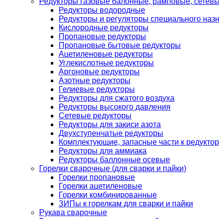
Редукторы газовые балонные, рамповые, сетев
Редукторы водородные
Редукторы и регуляторы специального наз
Кислородные редукторы
Пропановые редукторы
Пропановые бытовые редукторы
Ацетиленовые редукторы
Углекислотные редукторы
Аргоновые редукторы
Азотные редукторы
Гелиевые редукторы
Редукторы для сжатого воздуха
Редукторы высокого давления
Сетевые редукторы
Редукторы для закиси азота
Двухступенчатые редукторы
Комплектующие, запасные части к редуктор
Редукторы для аммиака
Редукторы баллонные осевые
Горелки сварочные (для сварки и пайки)
Горелки пропановые
Горелки ацетиленовые
Горелки комбинированные
ЗИПы к горелкам для сварки и пайки
Рукава сварочные