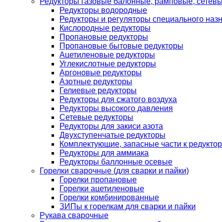
Редукторы газовые балонные, рамповые, сетев
Редукторы водородные
Редукторы и регуляторы специального наз
Кислородные редукторы
Пропановые редукторы
Пропановые бытовые редукторы
Ацетиленовые редукторы
Углекислотные редукторы
Аргоновые редукторы
Азотные редукторы
Гелиевые редукторы
Редукторы для сжатого воздуха
Редукторы высокого давления
Сетевые редукторы
Редукторы для закиси азота
Двухступенчатые редукторы
Комплектующие, запасные части к редуктор
Редукторы для аммиака
Редукторы баллонные осевые
Горелки сварочные (для сварки и пайки)
Горелки пропановые
Горелки ацетиленовые
Горелки комбинированные
ЗИПы к горелкам для сварки и пайки
Рукава сварочные