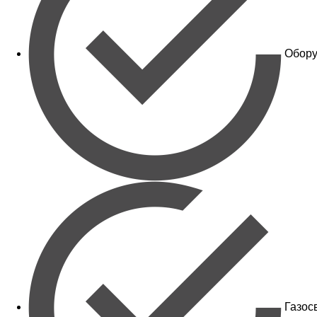
Обору
Газос