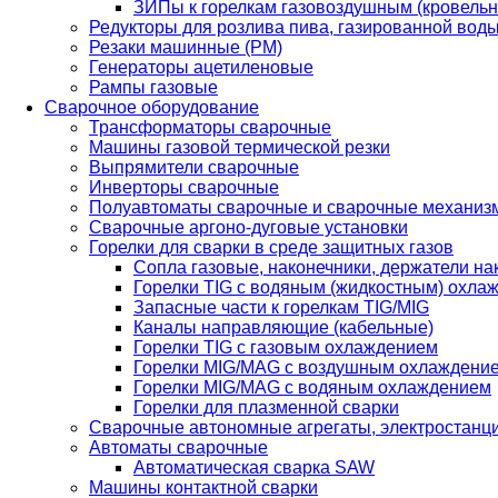
ЗИПы к горелкам газовоздушным (кровель
Редукторы для розлива пива, газированной вод
Резаки машинные (РМ)
Генераторы ацетиленовые
Рампы газовые
Сварочное оборудование
Трансформаторы сварочные
Машины газовой термической резки
Выпрямители сварочные
Инверторы сварочные
Полуавтоматы сварочные и сварочные механиз
Сварочные аргоно-дуговые установки
Горелки для сварки в среде защитных газов
Сопла газовые, наконечники, держатели на
Горелки TIG с водяным (жидкостным) охла
Запасные части к горелкам TIG/MIG
Каналы направляющие (кабельные)
Горелки TIG с газовым охлаждением
Горелки MIG/MAG с воздушным охлаждени
Горелки MIG/MAG с водяным охлаждением
Горелки для плазменной сварки
Сварочные автономные агрегаты, электростанц
Автоматы сварочные
Автоматическая сварка SAW
Машины контактной сварки