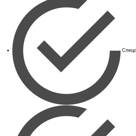
Спецо