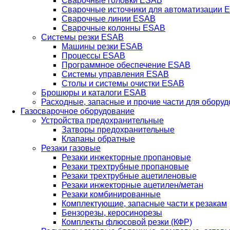
Сварочные головки ESAB
Сварочные источники для автоматизации 
Сварочные линии ESAB
Сварочные колонны ESAB
Системы резки ESAB
Машины резки ESAB
Процессы ESAB
Программное обеспечение ESAB
Системы управления ESAB
Столы и системы очистки ESAB
Брошюры и каталоги ESAB
Расходные, запасные и прочие части для обору
Газосварочное оборудование
Устройства предохранительные
Затворы предохранительные
Клапаны обратные
Резаки газовые
Резаки инжекторные пропановые
Резаки трехтрубные пропановые
Резаки трехтрубные ацетиленовые
Резаки инжекторные ацетилен/метан
Резаки комбинированные
Комплектующие, запасные части к резакам
Бензорезы, керосинорезы
Комплекты флюсовой резки (КФР)