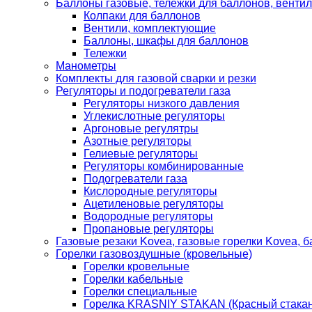
Баллоны газовые, тележки для баллонов, венти
Колпаки для баллонов
Вентили, комплектующие
Баллоны, шкафы для баллонов
Тележки
Манометры
Комплекты для газовой сварки и резки
Регуляторы и подогреватели газа
Регуляторы низкого давления
Углекислотные регуляторы
Аргоновые регулятры
Азотные регуляторы
Гелиевые регуляторы
Регуляторы комбинированные
Подогреватели газа
Кислородные регуляторы
Ацетиленовые регуляторы
Водородные регуляторы
Пропановые регуляторы
Газовые резаки Kovea, газовые горелки Kovea, б
Горелки газовоздушные (кровельные)
Горелки кровельные
Горелки кабельные
Горелки специальные
Горелка KRASNIY STAKAN (Красный стакан