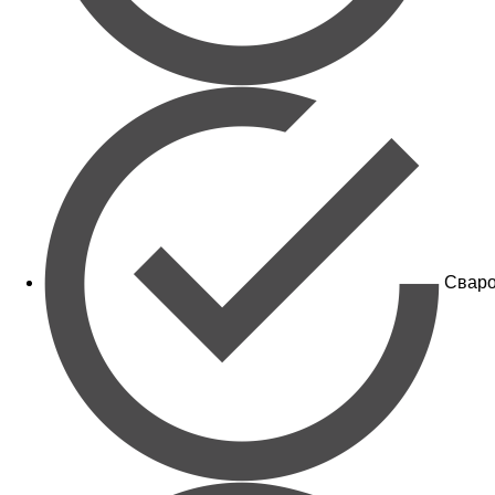
Сваро