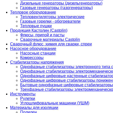
Дизельные генераторы (дизельгенераторы)
Газовые генераторы (газогенераторы)
Тепловое оборудование
Тепловентиляторы электрические
Газовые горелки - обогреватели
Тепловые пушки
Продукция Кастолин (Castolin)
Флюсы, припой и пасты
Сварочные материалы Castolin
Сварочный флюс, химия для сварки, спреи
Насосное оборудование
Насосные станции
Комрессоры
Стабилизаторы напряжения
Однофазные стабилизаторы электронного типа
Однофазные стабилизаторы электромеханическо
Однофазные цифровые настенные стабилизато
Однофазные цифровые стабилизаторы понижен
Бытовые однофазные цифровые стабилизаторы
Трехфазные стабилизаторы электромеханическо
Инструменты
Рулетки
Углошлифовальные машинки (УШМ)
Материалы для изоляции
Полилен