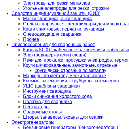
Электроды для резки металлов
Угольные электроды для резки, строжки
Средства индивидуальной защиты (СИЗ)
Маски сварщика, очки сварщика
Стекла сварочные, светофильтры для масок св
Краги спилковые, перчатки, рукавицы
Спецодежда для сварщика
Прочее
Приспособления для сварочных работ
Кабель КГ ХЛ, кабельные наконечники, кабельн
Электрододержатели (клещи)
Печи для прокалки, просушки электродов, терм
Круги шлифовальные, зачистные, отрезные
Круги диски отрезные по металлу
Маркеры по металлу, мелки тальковые
Клеммы заземления, струбцины заземления
УШС (шаблоны сварщика)
Инструмент сварщика
Блоки снижения холостого хода
Палатка для сварщика
Центраторы
Сварочные столы
Шторы, занавесы, экраны для сварки
Электрогенераторы
Бензиновые генераторы (бензогенераторы)