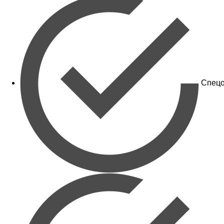
Спецо