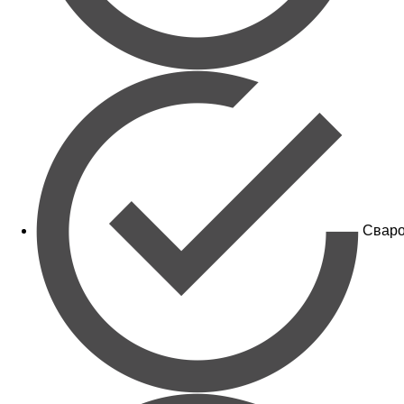
Сваро