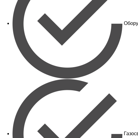
Обору
Газос