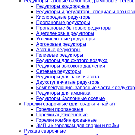
Редукторы газовые балонные, рамповые, сетев
Редукторы водородные
Редукторы и регуляторы специального наз
Кислородные редукторы
Пропановые редукторы
Пропановые бытовые редукторы
Ацетиленовые редукторы
Углекислотные редукторы
Аргоновые редукторы
Азотные редукторы
Гелиевые редукторы
Редукторы для сжатого воздуха
Редукторы высокого давления
Сетевые редукторы
Редукторы для закиси азота
Двухступенчатые редукторы
Комплектующие, запасные части к редуктор
Редукторы для аммиака
Редукторы баллонные осевые
Горелки сварочные (для сварки и пайки)
Горелки пропановые
Горелки ацетиленовые
Горелки комбинированные
ЗИПы к горелкам для сварки и пайки
Рукава сварочные