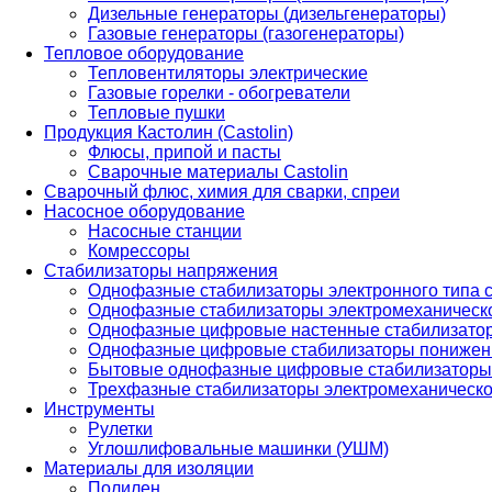
Дизельные генераторы (дизельгенераторы)
Газовые генераторы (газогенераторы)
Тепловое оборудование
Тепловентиляторы электрические
Газовые горелки - обогреватели
Тепловые пушки
Продукция Кастолин (Castolin)
Флюсы, припой и пасты
Сварочные материалы Castolin
Сварочный флюс, химия для сварки, спреи
Насосное оборудование
Насосные станции
Комрессоры
Стабилизаторы напряжения
Однофазные стабилизаторы электронного типа
Однофазные стабилизаторы электромеханическо
Однофазные цифровые настенные стабилизато
Однофазные цифровые стабилизаторы понижен
Бытовые однофазные цифровые стабилизаторы
Трехфазные стабилизаторы электромеханическо
Инструменты
Рулетки
Углошлифовальные машинки (УШМ)
Материалы для изоляции
Полилен