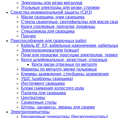
Электроды для резки металлов
Угольные электроды для резки, строжки
Средства индивидуальной защиты (СИЗ)
Маски сварщика, очки сварщика
Стекла сварочные, светофильтры для масок св
Краги спилковые, перчатки, рукавицы
Спецодежда для сварщика
Прочее
Приспособления для сварочных работ
Кабель КГ ХЛ, кабельные наконечники, кабельн
Электрододержатели (клещи)
Печи для прокалки, просушки электродов, терм
Круги шлифовальные, зачистные, отрезные
Круги диски отрезные по металлу
Маркеры по металлу, мелки тальковые
Клеммы заземления, струбцины заземления
УШС (шаблоны сварщика)
Инструмент сварщика
Блоки снижения холостого хода
Палатка для сварщика
Центраторы
Сварочные столы
Шторы, занавесы, экраны для сварки
Электрогенераторы
Бензиновые генераторы (бензогенераторы)