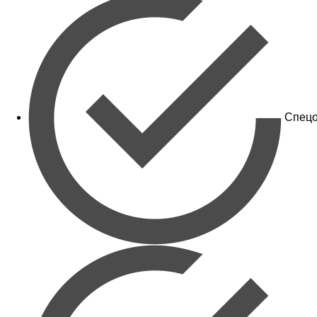
Спецо