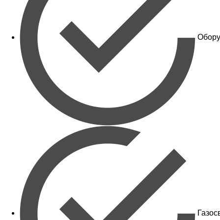
Обору
Газос