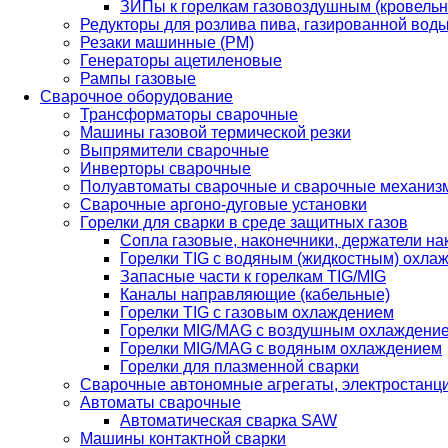
ЗИПы к горелкам газовоздушным (кровель
Редукторы для розлива пива, газированной вод
Резаки машинные (РМ)
Генераторы ацетиленовые
Рампы газовые
Сварочное оборудование
Трансформаторы сварочные
Машины газовой термической резки
Выпрямители сварочные
Инверторы сварочные
Полуавтоматы сварочные и сварочные механиз
Сварочные аргоно-дуговые установки
Горелки для сварки в среде защитных газов
Сопла газовые, наконечники, держатели на
Горелки TIG с водяным (жидкостным) охла
Запасные части к горелкам TIG/MIG
Каналы направляющие (кабельные)
Горелки TIG с газовым охлаждением
Горелки MIG/MAG с воздушным охлаждени
Горелки MIG/MAG с водяным охлаждением
Горелки для плазменной сварки
Сварочные автономные агрегаты, электростанц
Автоматы сварочные
Автоматическая сварка SAW
Машины контактной сварки