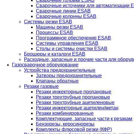
Сварочные головки ESAB
Сварочные источники для автоматизации 
Сварочные линии ESAB
Сварочные колонны ESAB
Системы резки ESAB
Машины резки ESAB
Процессы ESAB
Программное обеспечение ESAB
Системы управления ESAB
Столы и системы очистки ESAB
Брошюры и каталоги ESAB
Расходные, запасные и прочие части для обору
Газосварочное оборудование
Устройства предохранительные
Затворы предохранительные
Клапаны обратные
Резаки газовые
Резаки инжекторные пропановые
Резаки трехтрубные пропановые
Резаки трехтрубные ацетиленовые
Резаки инжекторные ацетилен/метан
Резаки комбинированные
Комплектующие, запасные части к резакам
Бензорезы, керосинорезы
Комплекты флюсовой резки (КФР)