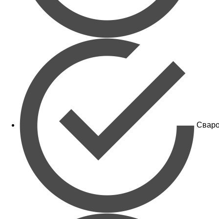
Сваро