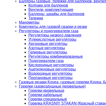
Баллоны газовые, тележки для баллонов, венти
Колпаки для баллонов
Вентили, комплектующие
Баллоны, шкафы для баллонов
Тележки
Манометры
Комплекты для газовой сварки и резки
Регуляторы и подогреватели газа
Регуляторы низкого давления
Углекислотные регуляторы
Аргоновые регулятры
Азотные регуляторы
Гелиевые регуляторы
Регуляторы комбинированные
Подогреватели газа
Кислородные регуляторы
Ацетиленовые регуляторы
Водородные регуляторы
Пропановые регуляторы
Газовые резаки Kovea, газовые горелки Kovea, б
Горелки газовоздушные (кровельные)
Горелки кровельные
Горелки кабельные
Горелки специальные
Горелка KRASNIY STAKAN (Красный стакан