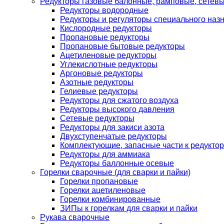
Редукторы газовые балонные, рамповые, сетев
Редукторы водородные
Редукторы и регуляторы специального наз
Кислородные редукторы
Пропановые редукторы
Пропановые бытовые редукторы
Ацетиленовые редукторы
Углекислотные редукторы
Аргоновые редукторы
Азотные редукторы
Гелиевые редукторы
Редукторы для сжатого воздуха
Редукторы высокого давления
Сетевые редукторы
Редукторы для закиси азота
Двухступенчатые редукторы
Комплектующие, запасные части к редуктор
Редукторы для аммиака
Редукторы баллонные осевые
Горелки сварочные (для сварки и пайки)
Горелки пропановые
Горелки ацетиленовые
Горелки комбинированные
ЗИПы к горелкам для сварки и пайки
Рукава сварочные