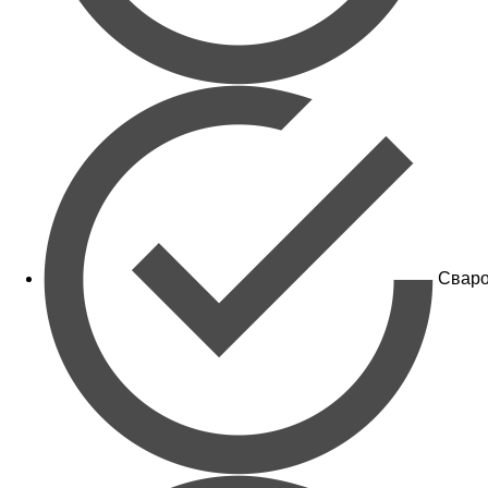
Сваро