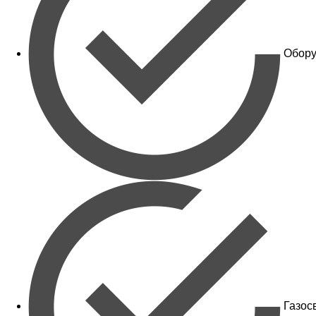
Обору
Газос