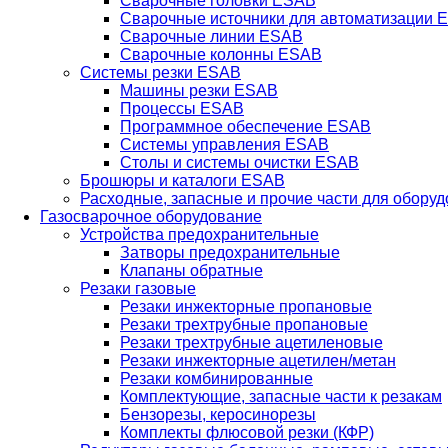
Сварочные головки ESAB
Сварочные источники для автоматизации 
Сварочные линии ESAB
Сварочные колонны ESAB
Системы резки ESAB
Машины резки ESAB
Процессы ESAB
Программное обеспечение ESAB
Системы управления ESAB
Столы и системы очистки ESAB
Брошюры и каталоги ESAB
Расходные, запасные и прочие части для обору
Газосварочное оборудование
Устройства предохранительные
Затворы предохранительные
Клапаны обратные
Резаки газовые
Резаки инжекторные пропановые
Резаки трехтрубные пропановые
Резаки трехтрубные ацетиленовые
Резаки инжекторные ацетилен/метан
Резаки комбинированные
Комплектующие, запасные части к резакам
Бензорезы, керосинорезы
Комплекты флюсовой резки (КФР)