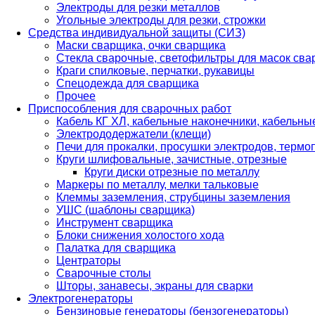
Электроды для резки металлов
Угольные электроды для резки, строжки
Средства индивидуальной защиты (СИЗ)
Маски сварщика, очки сварщика
Стекла сварочные, светофильтры для масок св
Краги спилковые, перчатки, рукавицы
Спецодежда для сварщика
Прочее
Приспособления для сварочных работ
Кабель КГ ХЛ, кабельные наконечники, кабельн
Электрододержатели (клещи)
Печи для прокалки, просушки электродов, терм
Круги шлифовальные, зачистные, отрезные
Круги диски отрезные по металлу
Маркеры по металлу, мелки тальковые
Клеммы заземления, струбцины заземления
УШС (шаблоны сварщика)
Инструмент сварщика
Блоки снижения холостого хода
Палатка для сварщика
Центраторы
Сварочные столы
Шторы, занавесы, экраны для сварки
Электрогенераторы
Бензиновые генераторы (бензогенераторы)