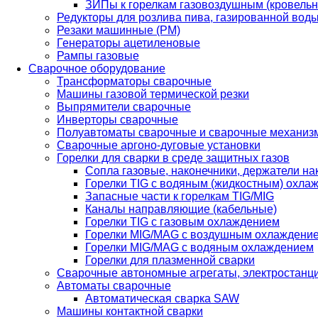
ЗИПы к горелкам газовоздушным (кровель
Редукторы для розлива пива, газированной вод
Резаки машинные (РМ)
Генераторы ацетиленовые
Рампы газовые
Сварочное оборудование
Трансформаторы сварочные
Машины газовой термической резки
Выпрямители сварочные
Инверторы сварочные
Полуавтоматы сварочные и сварочные механиз
Сварочные аргоно-дуговые установки
Горелки для сварки в среде защитных газов
Сопла газовые, наконечники, держатели на
Горелки TIG с водяным (жидкостным) охла
Запасные части к горелкам TIG/MIG
Каналы направляющие (кабельные)
Горелки TIG с газовым охлаждением
Горелки MIG/MAG с воздушным охлаждени
Горелки MIG/MAG с водяным охлаждением
Горелки для плазменной сварки
Сварочные автономные агрегаты, электростанц
Автоматы сварочные
Автоматическая сварка SAW
Машины контактной сварки