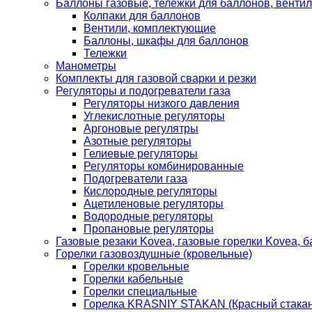
Баллоны газовые, тележки для баллонов, венти
Колпаки для баллонов
Вентили, комплектующие
Баллоны, шкафы для баллонов
Тележки
Манометры
Комплекты для газовой сварки и резки
Регуляторы и подогреватели газа
Регуляторы низкого давления
Углекислотные регуляторы
Аргоновые регулятры
Азотные регуляторы
Гелиевые регуляторы
Регуляторы комбинированные
Подогреватели газа
Кислородные регуляторы
Ацетиленовые регуляторы
Водородные регуляторы
Пропановые регуляторы
Газовые резаки Kovea, газовые горелки Kovea, б
Горелки газовоздушные (кровельные)
Горелки кровельные
Горелки кабельные
Горелки специальные
Горелка KRASNIY STAKAN (Красный стакан