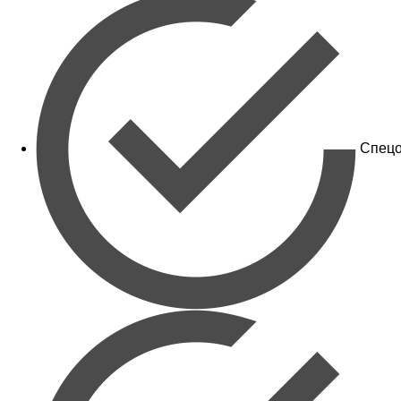
Спецо