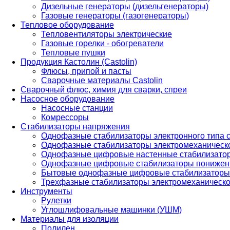
Дизельные генераторы (дизельгенераторы)
Газовые генераторы (газогенераторы)
Тепловое оборудование
Тепловентиляторы электрические
Газовые горелки - обогреватели
Тепловые пушки
Продукция Кастолин (Castolin)
Флюсы, припой и пасты
Сварочные материалы Castolin
Сварочный флюс, химия для сварки, спреи
Насосное оборудование
Насосные станции
Комрессоры
Стабилизаторы напряжения
Однофазные стабилизаторы электронного типа
Однофазные стабилизаторы электромеханическо
Однофазные цифровые настенные стабилизато
Однофазные цифровые стабилизаторы понижен
Бытовые однофазные цифровые стабилизаторы
Трехфазные стабилизаторы электромеханическо
Инструменты
Рулетки
Углошлифовальные машинки (УШМ)
Материалы для изоляции
Полилен