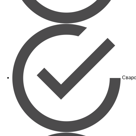
Сваро