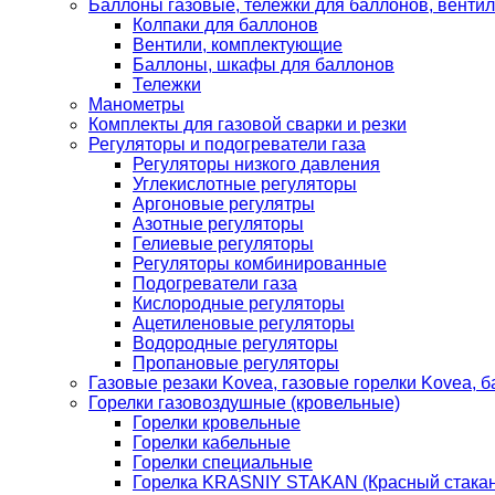
Баллоны газовые, тележки для баллонов, венти
Колпаки для баллонов
Вентили, комплектующие
Баллоны, шкафы для баллонов
Тележки
Манометры
Комплекты для газовой сварки и резки
Регуляторы и подогреватели газа
Регуляторы низкого давления
Углекислотные регуляторы
Аргоновые регулятры
Азотные регуляторы
Гелиевые регуляторы
Регуляторы комбинированные
Подогреватели газа
Кислородные регуляторы
Ацетиленовые регуляторы
Водородные регуляторы
Пропановые регуляторы
Газовые резаки Kovea, газовые горелки Kovea, б
Горелки газовоздушные (кровельные)
Горелки кровельные
Горелки кабельные
Горелки специальные
Горелка KRASNIY STAKAN (Красный стакан