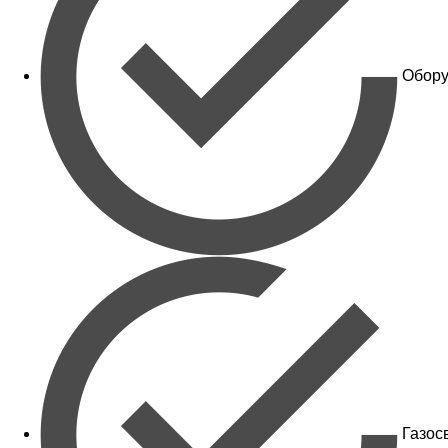
Обору
Газос