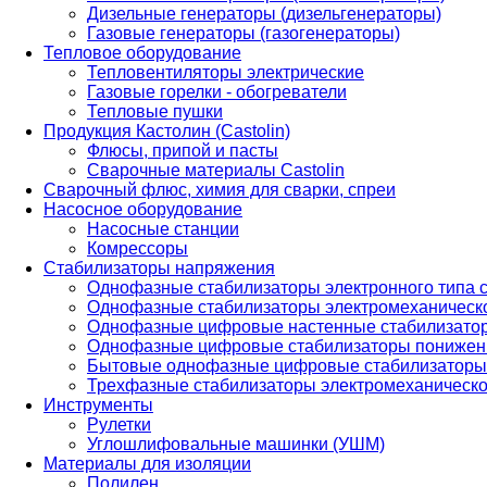
Дизельные генераторы (дизельгенераторы)
Газовые генераторы (газогенераторы)
Тепловое оборудование
Тепловентиляторы электрические
Газовые горелки - обогреватели
Тепловые пушки
Продукция Кастолин (Castolin)
Флюсы, припой и пасты
Сварочные материалы Castolin
Сварочный флюс, химия для сварки, спреи
Насосное оборудование
Насосные станции
Комрессоры
Стабилизаторы напряжения
Однофазные стабилизаторы электронного типа
Однофазные стабилизаторы электромеханическо
Однофазные цифровые настенные стабилизато
Однофазные цифровые стабилизаторы понижен
Бытовые однофазные цифровые стабилизаторы
Трехфазные стабилизаторы электромеханическо
Инструменты
Рулетки
Углошлифовальные машинки (УШМ)
Материалы для изоляции
Полилен