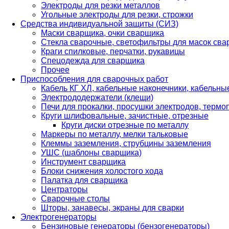
Электроды для резки металлов
Угольные электроды для резки, строжки
Средства индивидуальной защиты (СИЗ)
Маски сварщика, очки сварщика
Стекла сварочные, светофильтры для масок св
Краги спилковые, перчатки, рукавицы
Спецодежда для сварщика
Прочее
Приспособления для сварочных работ
Кабель КГ ХЛ, кабельные наконечники, кабельн
Электрододержатели (клещи)
Печи для прокалки, просушки электродов, терм
Круги шлифовальные, зачистные, отрезные
Круги диски отрезные по металлу
Маркеры по металлу, мелки тальковые
Клеммы заземления, струбцины заземления
УШС (шаблоны сварщика)
Инструмент сварщика
Блоки снижения холостого хода
Палатка для сварщика
Центраторы
Сварочные столы
Шторы, занавесы, экраны для сварки
Электрогенераторы
Бензиновые генераторы (бензогенераторы)