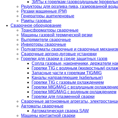
ЗИПы к горелкам газовоздушным (кровель
Редукторы для розлива пива, газированной вод
Резаки машинные (РМ)
Генераторы ацетиленовые
Рампы газовые
Сварочное оборудование
Трансформаторы сварочные
Машины газовой термической резки
Выпрямители сварочные
Инверторы сварочные
Полуавтоматы сварочные и сварочные механиз
Сварочные аргоно-дуговые установки
Горелки для сварки в среде защитных газов
Сопла газовые, наконечники, держатели на
Горелки TIG с водяным (жидкостным) охла
Запасные части к горелкам TIG/MIG
Каналы направляющие (кабельные)
Горелки TIG с газовым охлаждением
Горелки MIG/MAG с воздушным охлаждени
Горелки MIG/MAG с водяным охлаждением
Горелки для плазменной сварки
Сварочные автономные агрегаты, электростанц
Автоматы сварочные
Автоматическая сварка SAW
Машины контактной сварки