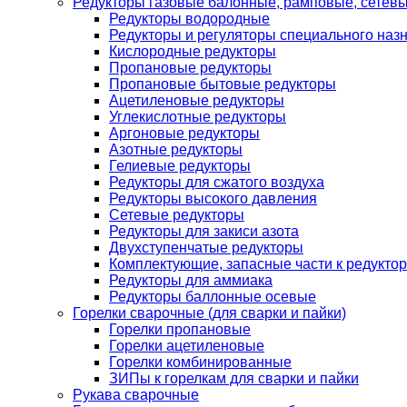
Редукторы газовые балонные, рамповые, сетев
Редукторы водородные
Редукторы и регуляторы специального наз
Кислородные редукторы
Пропановые редукторы
Пропановые бытовые редукторы
Ацетиленовые редукторы
Углекислотные редукторы
Аргоновые редукторы
Азотные редукторы
Гелиевые редукторы
Редукторы для сжатого воздуха
Редукторы высокого давления
Сетевые редукторы
Редукторы для закиси азота
Двухступенчатые редукторы
Комплектующие, запасные части к редуктор
Редукторы для аммиака
Редукторы баллонные осевые
Горелки сварочные (для сварки и пайки)
Горелки пропановые
Горелки ацетиленовые
Горелки комбинированные
ЗИПы к горелкам для сварки и пайки
Рукава сварочные