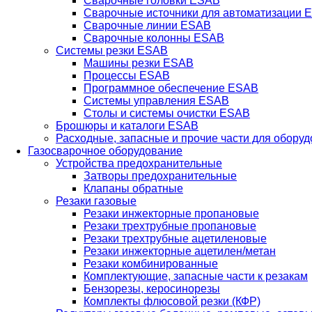
Сварочные головки ESAB
Сварочные источники для автоматизации 
Сварочные линии ESAB
Сварочные колонны ESAB
Системы резки ESAB
Машины резки ESAB
Процессы ESAB
Программное обеспечение ESAB
Системы управления ESAB
Столы и системы очистки ESAB
Брошюры и каталоги ESAB
Расходные, запасные и прочие части для обору
Газосварочное оборудование
Устройства предохранительные
Затворы предохранительные
Клапаны обратные
Резаки газовые
Резаки инжекторные пропановые
Резаки трехтрубные пропановые
Резаки трехтрубные ацетиленовые
Резаки инжекторные ацетилен/метан
Резаки комбинированные
Комплектующие, запасные части к резакам
Бензорезы, керосинорезы
Комплекты флюсовой резки (КФР)