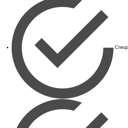
Спецо