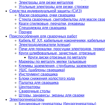
Электроды для резки металлов
Угольные электроды для резки, строжки
Средства индивидуальной защиты (СИЗ)
Маски сварщика, очки сварщика
Стекла сварочные, светофильтры для масок св
Краги спилковые, перчатки, рукавицы
Спецодежда для сварщика
Прочее
Приспособления для сварочных работ
Кабель КГ ХЛ, кабельные наконечники, кабельн
Электрододержатели (клещи)
Печи для прокалки, просушки электродов, терм
Круги шлифовальные, зачистные, отрезные
Круги диски отрезные по металлу
Маркеры по металлу, мелки тальковые
Клеммы заземления, струбцины заземления
УШС (шаблоны сварщика)
Инструмент сварщика
Блоки снижения холостого хода
Палатка для сварщика
Центраторы
Сварочные столы
Шторы, занавесы, экраны для сварки
Электрогенераторы
Бензиновые генераторы (бензогенераторы)