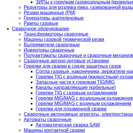
ЗИПы к горелкам газовоздушным (кровель
Редукторы для розлива пива, газированной вод
Резаки машинные (РМ)
Генераторы ацетиленовые
Рампы газовые
Сварочное оборудование
Трансформаторы сварочные
Машины газовой термической резки
Выпрямители сварочные
Инверторы сварочные
Полуавтоматы сварочные и сварочные механиз
Сварочные аргоно-дуговые установки
Горелки для сварки в среде защитных газов
Сопла газовые, наконечники, держатели на
Горелки TIG с водяным (жидкостным) охла
Запасные части к горелкам TIG/MIG
Каналы направляющие (кабельные)
Горелки TIG с газовым охлаждением
Горелки MIG/MAG с воздушным охлаждени
Горелки MIG/MAG с водяным охлаждением
Горелки для плазменной сварки
Сварочные автономные агрегаты, электростанц
Автоматы сварочные
Автоматическая сварка SAW
Машины контактной сварки