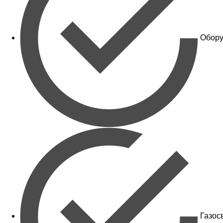
Обору
Газос