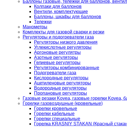
Баллоны газовые, тележки для баллонов, венти
Колпаки для баллонов
Вентили, комплектующие
Баллоны, шкафы для баллонов
Тележки
Манометры
Комплекты для газовой сварки и резки
Регуляторы и подогреватели газа
Регуляторы низкого давления
Углекислотные регуляторы
Аргоновые регулятры
Азотные регуляторы
Гелиевые регуляторы
Регуляторы комбинированные
Подогреватели газа
Кислородные регуляторы
Ацетиленовые регуляторы
Водородные регуляторы
Пропановые регуляторы
Газовые резаки Kovea, газовые горелки Kovea, б
Горелки газовоздушные (кровельные)
Горелки кровельные
Горелки кабельные
Горелки специальные
Горелка KRASNIY STAKAN (Красный стакан