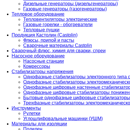
Дизельные генераторы (дизельгенераторы)
Газовые генераторы (газогенераторы)
Тепловое оборудование
Тепловентиляторы электрические
Газовые горелки - обогреватели
Тепловые пушки
Продукция Кастолин (Castolin)
Флюсы, припой и пасты
Сварочные материалы Castolin
Сварочный флюс, химия для сварки, спреи
Насосное оборудование
Насосные станции
Комрессоры
Стабилизаторы напряжения
Однофазные стабилизаторы электронного типа
Однофазные стабилизаторы электромеханическо
Однофазные цифровые настенные стабилизато
Однофазные цифровые стабилизаторы понижен
Бытовые однофазные цифровые стабилизаторы
Трехфазные стабилизаторы электромеханическо
Инструменты
Рулетки
Углошлифовальные машинки (УШМ)
Материалы для изоляции
Полилен