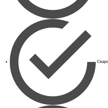
Сваро