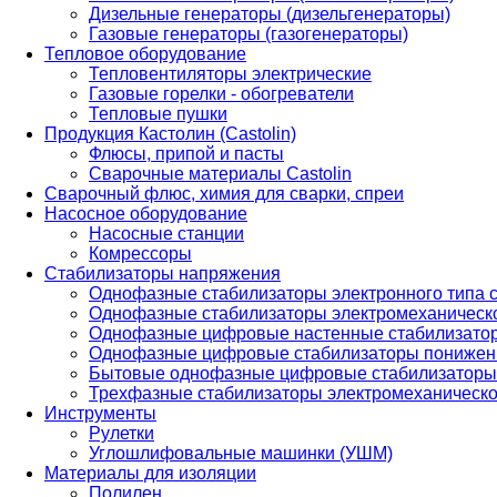
Дизельные генераторы (дизельгенераторы)
Газовые генераторы (газогенераторы)
Тепловое оборудование
Тепловентиляторы электрические
Газовые горелки - обогреватели
Тепловые пушки
Продукция Кастолин (Castolin)
Флюсы, припой и пасты
Сварочные материалы Castolin
Сварочный флюс, химия для сварки, спреи
Насосное оборудование
Насосные станции
Комрессоры
Стабилизаторы напряжения
Однофазные стабилизаторы электронного типа
Однофазные стабилизаторы электромеханическо
Однофазные цифровые настенные стабилизато
Однофазные цифровые стабилизаторы понижен
Бытовые однофазные цифровые стабилизаторы
Трехфазные стабилизаторы электромеханическо
Инструменты
Рулетки
Углошлифовальные машинки (УШМ)
Материалы для изоляции
Полилен