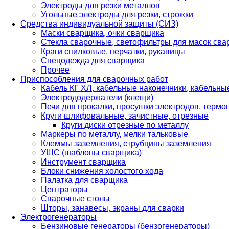
Электроды для резки металлов
Угольные электроды для резки, строжки
Средства индивидуальной защиты (СИЗ)
Маски сварщика, очки сварщика
Стекла сварочные, светофильтры для масок св
Краги спилковые, перчатки, рукавицы
Спецодежда для сварщика
Прочее
Приспособления для сварочных работ
Кабель КГ ХЛ, кабельные наконечники, кабельн
Электрододержатели (клещи)
Печи для прокалки, просушки электродов, терм
Круги шлифовальные, зачистные, отрезные
Круги диски отрезные по металлу
Маркеры по металлу, мелки тальковые
Клеммы заземления, струбцины заземления
УШС (шаблоны сварщика)
Инструмент сварщика
Блоки снижения холостого хода
Палатка для сварщика
Центраторы
Сварочные столы
Шторы, занавесы, экраны для сварки
Электрогенераторы
Бензиновые генераторы (бензогенераторы)