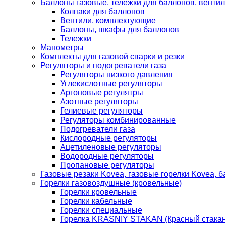
Баллоны газовые, тележки для баллонов, венти
Колпаки для баллонов
Вентили, комплектующие
Баллоны, шкафы для баллонов
Тележки
Манометры
Комплекты для газовой сварки и резки
Регуляторы и подогреватели газа
Регуляторы низкого давления
Углекислотные регуляторы
Аргоновые регулятры
Азотные регуляторы
Гелиевые регуляторы
Регуляторы комбинированные
Подогреватели газа
Кислородные регуляторы
Ацетиленовые регуляторы
Водородные регуляторы
Пропановые регуляторы
Газовые резаки Kovea, газовые горелки Kovea, б
Горелки газовоздушные (кровельные)
Горелки кровельные
Горелки кабельные
Горелки специальные
Горелка KRASNIY STAKAN (Красный стакан