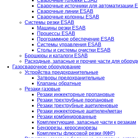
Сварочные головки ESAB
Сварочные источники для автоматизации 
Сварочные линии ESAB
Сварочные колонны ESAB
Системы резки ESAB
Машины резки ESAB
Процессы ESAB
Программное обеспечение ESAB
Системы управления ESAB
Столы и системы очистки ESAB
Брошюры и каталоги ESAB
Расходные, запасные и прочие части для обору
Газосварочное оборудование
Устройства предохранительные
Затворы предохранительные
Клапаны обратные
Резаки газовые
Резаки инжекторные пропановые
Резаки трехтрубные пропановые
Резаки трехтрубные ацетиленовые
Резаки инжекторные ацетилен/метан
Резаки комбинированные
Комплектующие, запасные части к резакам
Бензорезы, керосинорезы
Комплекты флюсовой резки (КФР)