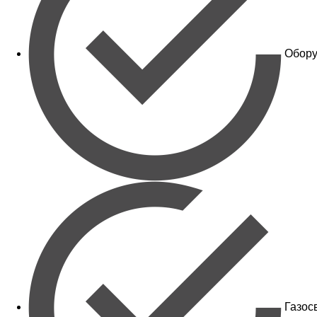
Обору
Газос