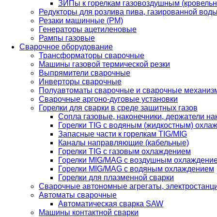
ЗИПы к горелкам газовоздушным (кровель
Редукторы для розлива пива, газированной вод
Резаки машинные (РМ)
Генераторы ацетиленовые
Рампы газовые
Сварочное оборудование
Трансформаторы сварочные
Машины газовой термической резки
Выпрямители сварочные
Инверторы сварочные
Полуавтоматы сварочные и сварочные механиз
Сварочные аргоно-дуговые установки
Горелки для сварки в среде защитных газов
Сопла газовые, наконечники, держатели на
Горелки TIG с водяным (жидкостным) охла
Запасные части к горелкам TIG/MIG
Каналы направляющие (кабельные)
Горелки TIG с газовым охлаждением
Горелки MIG/MAG с воздушным охлаждени
Горелки MIG/MAG с водяным охлаждением
Горелки для плазменной сварки
Сварочные автономные агрегаты, электростанц
Автоматы сварочные
Автоматическая сварка SAW
Машины контактной сварки