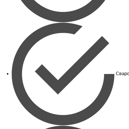
Сваро