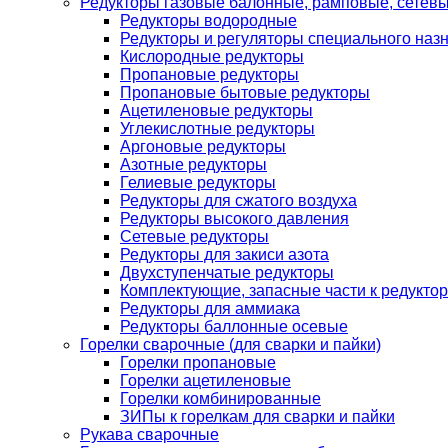
Редукторы газовые балонные, рамповые, сетев
Редукторы водородные
Редукторы и регуляторы специального наз
Кислородные редукторы
Пропановые редукторы
Пропановые бытовые редукторы
Ацетиленовые редукторы
Углекислотные редукторы
Аргоновые редукторы
Азотные редукторы
Гелиевые редукторы
Редукторы для сжатого воздуха
Редукторы высокого давления
Сетевые редукторы
Редукторы для закиси азота
Двухступенчатые редукторы
Комплектующие, запасные части к редуктор
Редукторы для аммиака
Редукторы баллонные осевые
Горелки сварочные (для сварки и пайки)
Горелки пропановые
Горелки ацетиленовые
Горелки комбинированные
ЗИПы к горелкам для сварки и пайки
Рукава сварочные