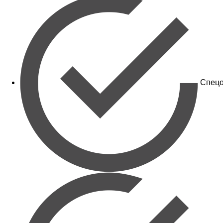
Спецо