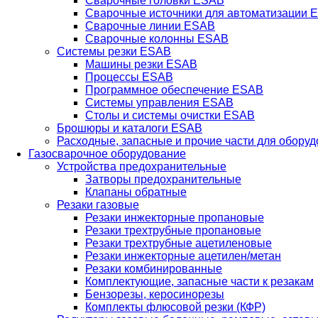
Сварочные головки ESAB
Сварочные источники для автоматизации 
Сварочные линии ESAB
Сварочные колонны ESAB
Системы резки ESAB
Машины резки ESAB
Процессы ESAB
Программное обеспечение ESAB
Системы управления ESAB
Столы и системы очистки ESAB
Брошюры и каталоги ESAB
Расходные, запасные и прочие части для обору
Газосварочное оборудование
Устройства предохранительные
Затворы предохранительные
Клапаны обратные
Резаки газовые
Резаки инжекторные пропановые
Резаки трехтрубные пропановые
Резаки трехтрубные ацетиленовые
Резаки инжекторные ацетилен/метан
Резаки комбинированные
Комплектующие, запасные части к резакам
Бензорезы, керосинорезы
Комплекты флюсовой резки (КФР)