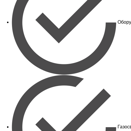
Обору
Газос