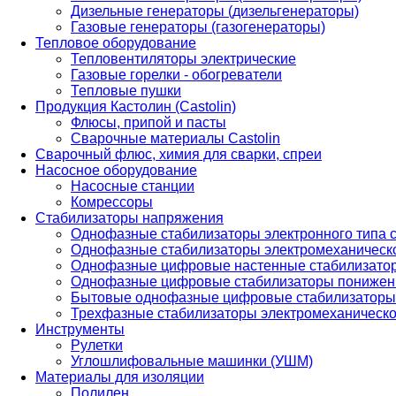
Дизельные генераторы (дизельгенераторы)
Газовые генераторы (газогенераторы)
Тепловое оборудование
Тепловентиляторы электрические
Газовые горелки - обогреватели
Тепловые пушки
Продукция Кастолин (Castolin)
Флюсы, припой и пасты
Сварочные материалы Castolin
Сварочный флюс, химия для сварки, спреи
Насосное оборудование
Насосные станции
Комрессоры
Стабилизаторы напряжения
Однофазные стабилизаторы электронного типа
Однофазные стабилизаторы электромеханическо
Однофазные цифровые настенные стабилизато
Однофазные цифровые стабилизаторы понижен
Бытовые однофазные цифровые стабилизаторы
Трехфазные стабилизаторы электромеханическо
Инструменты
Рулетки
Углошлифовальные машинки (УШМ)
Материалы для изоляции
Полилен