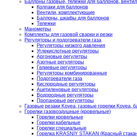
Баллоны газовые, тележки для баллонов, венти
Колпаки для баллонов
Вентили, комплектующие
Баллоны, шкафы для баллонов
Тележки
Манометры
Комплекты для газовой сварки и резки
Регуляторы и подогреватели газа
Регуляторы низкого давления
Углекислотные регуляторы
Аргоновые регулятры
Азотные регуляторы
Гелиевые регуляторы
Регуляторы комбинированные
Подогреватели газа
Кислородные регуляторы
Ацетиленовые регуляторы
Водородные регуляторы
Пропановые регуляторы
Газовые резаки Kovea, газовые горелки Kovea, б
Горелки газовоздушные (кровельные)
Горелки кровельные
Горелки кабельные
Горелки специальные
Горелка KRASNIY STAKAN (Красный стакан