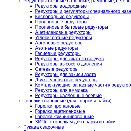
Редукторы газовые балонные, рамповые, сетев
Редукторы водородные
Редукторы и регуляторы специального наз
Кислородные редукторы
Пропановые редукторы
Пропановые бытовые редукторы
Ацетиленовые редукторы
Углекислотные редукторы
Аргоновые редукторы
Азотные редукторы
Гелиевые редукторы
Редукторы для сжатого воздуха
Редукторы высокого давления
Сетевые редукторы
Редукторы для закиси азота
Двухступенчатые редукторы
Комплектующие, запасные части к редуктор
Редукторы для аммиака
Редукторы баллонные осевые
Горелки сварочные (для сварки и пайки)
Горелки пропановые
Горелки ацетиленовые
Горелки комбинированные
ЗИПы к горелкам для сварки и пайки
Рукава сварочные