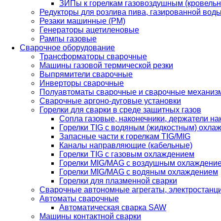
ЗИПы к горелкам газовоздушным (кровель
Редукторы для розлива пива, газированной вод
Резаки машинные (РМ)
Генераторы ацетиленовые
Рампы газовые
Сварочное оборудование
Трансформаторы сварочные
Машины газовой термической резки
Выпрямители сварочные
Инверторы сварочные
Полуавтоматы сварочные и сварочные механиз
Сварочные аргоно-дуговые установки
Горелки для сварки в среде защитных газов
Сопла газовые, наконечники, держатели на
Горелки TIG с водяным (жидкостным) охла
Запасные части к горелкам TIG/MIG
Каналы направляющие (кабельные)
Горелки TIG с газовым охлаждением
Горелки MIG/MAG с воздушным охлаждени
Горелки MIG/MAG с водяным охлаждением
Горелки для плазменной сварки
Сварочные автономные агрегаты, электростанц
Автоматы сварочные
Автоматическая сварка SAW
Машины контактной сварки