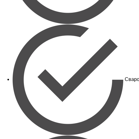
Сваро