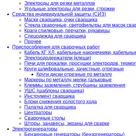
Электроды для резки металлов
Угольные электроды для резки, строжки
Средства индивидуальной защиты (СИЗ)
Маски сварщика, очки сварщика
Стекла сварочные, светофильтры для масок св
Краги спилковые, перчатки, рукавицы
Спецодежда для сварщика
Прочее
Приспособления для сварочных работ
Кабель КГ ХЛ, кабельные наконечники, кабельн
Электрододержатели (клещи)
Печи для прокалки, просушки электродов, терм
Круги шлифовальные, зачистные, отрезные
Круги диски отрезные по металлу
Маркеры по металлу, мелки тальковые
Клеммы заземления, струбцины заземления
УШС (шаблоны сварщика)
Инструмент сварщика
Блоки снижения холостого хода
Палатка для сварщика
Центраторы
Сварочные столы
Шторы, занавесы, экраны для сварки
Электрогенераторы
Бензиновые генераторы (бензогенераторы)