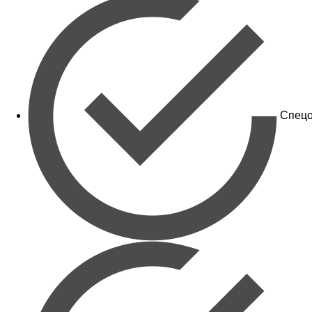
Спецо