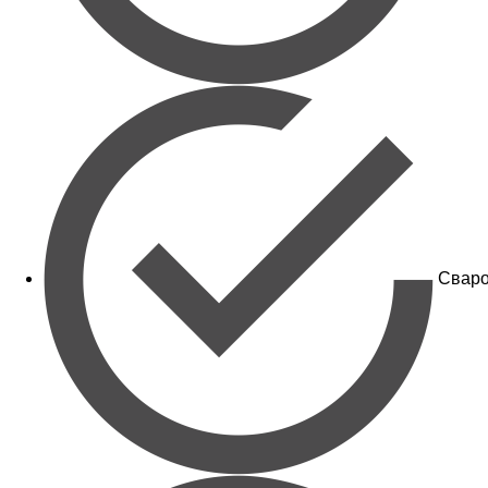
Сваро