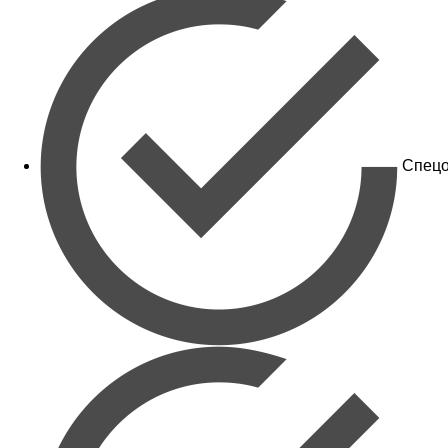
Спецо