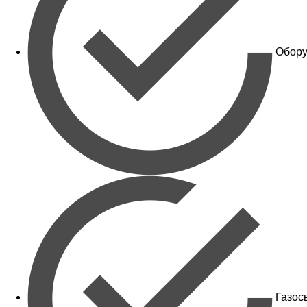
Обору
Газос