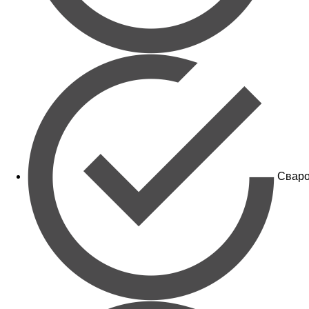
Сваро