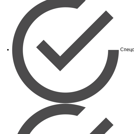
Спецо