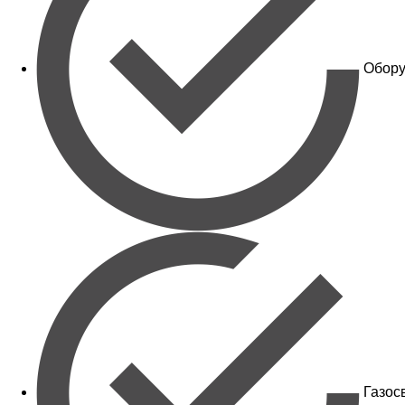
Обору
Газос