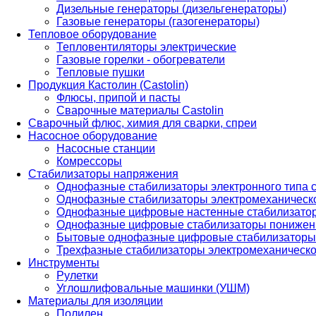
Дизельные генераторы (дизельгенераторы)
Газовые генераторы (газогенераторы)
Тепловое оборудование
Тепловентиляторы электрические
Газовые горелки - обогреватели
Тепловые пушки
Продукция Кастолин (Castolin)
Флюсы, припой и пасты
Сварочные материалы Castolin
Сварочный флюс, химия для сварки, спреи
Насосное оборудование
Насосные станции
Комрессоры
Стабилизаторы напряжения
Однофазные стабилизаторы электронного типа
Однофазные стабилизаторы электромеханическо
Однофазные цифровые настенные стабилизато
Однофазные цифровые стабилизаторы понижен
Бытовые однофазные цифровые стабилизаторы
Трехфазные стабилизаторы электромеханическо
Инструменты
Рулетки
Углошлифовальные машинки (УШМ)
Материалы для изоляции
Полилен