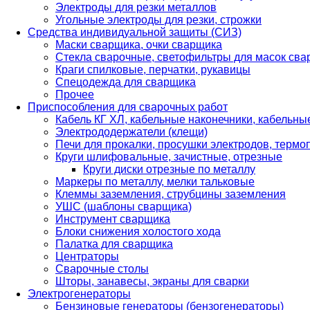
Электроды для резки металлов
Угольные электроды для резки, строжки
Средства индивидуальной защиты (СИЗ)
Маски сварщика, очки сварщика
Стекла сварочные, светофильтры для масок св
Краги спилковые, перчатки, рукавицы
Спецодежда для сварщика
Прочее
Приспособления для сварочных работ
Кабель КГ ХЛ, кабельные наконечники, кабельн
Электрододержатели (клещи)
Печи для прокалки, просушки электродов, терм
Круги шлифовальные, зачистные, отрезные
Круги диски отрезные по металлу
Маркеры по металлу, мелки тальковые
Клеммы заземления, струбцины заземления
УШС (шаблоны сварщика)
Инструмент сварщика
Блоки снижения холостого хода
Палатка для сварщика
Центраторы
Сварочные столы
Шторы, занавесы, экраны для сварки
Электрогенераторы
Бензиновые генераторы (бензогенераторы)