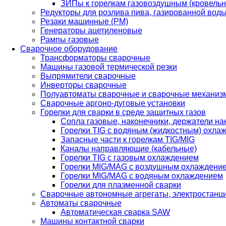
ЗИПы к горелкам газовоздушным (кровель
Редукторы для розлива пива, газированной вод
Резаки машинные (РМ)
Генераторы ацетиленовые
Рампы газовые
Сварочное оборудование
Трансформаторы сварочные
Машины газовой термической резки
Выпрямители сварочные
Инверторы сварочные
Полуавтоматы сварочные и сварочные механиз
Сварочные аргоно-дуговые установки
Горелки для сварки в среде защитных газов
Сопла газовые, наконечники, держатели на
Горелки TIG с водяным (жидкостным) охла
Запасные части к горелкам TIG/MIG
Каналы направляющие (кабельные)
Горелки TIG с газовым охлаждением
Горелки MIG/MAG с воздушным охлаждени
Горелки MIG/MAG с водяным охлаждением
Горелки для плазменной сварки
Сварочные автономные агрегаты, электростанц
Автоматы сварочные
Автоматическая сварка SAW
Машины контактной сварки