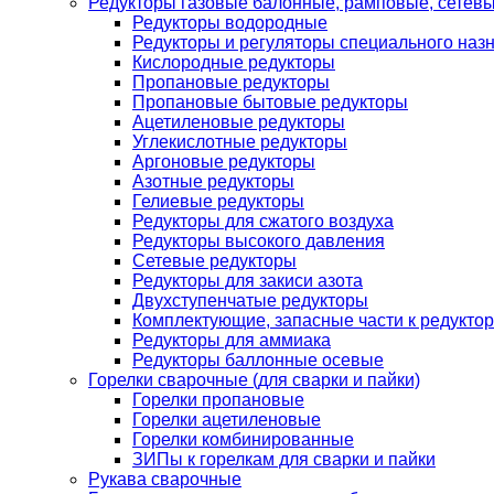
Редукторы газовые балонные, рамповые, сетев
Редукторы водородные
Редукторы и регуляторы специального наз
Кислородные редукторы
Пропановые редукторы
Пропановые бытовые редукторы
Ацетиленовые редукторы
Углекислотные редукторы
Аргоновые редукторы
Азотные редукторы
Гелиевые редукторы
Редукторы для сжатого воздуха
Редукторы высокого давления
Сетевые редукторы
Редукторы для закиси азота
Двухступенчатые редукторы
Комплектующие, запасные части к редуктор
Редукторы для аммиака
Редукторы баллонные осевые
Горелки сварочные (для сварки и пайки)
Горелки пропановые
Горелки ацетиленовые
Горелки комбинированные
ЗИПы к горелкам для сварки и пайки
Рукава сварочные