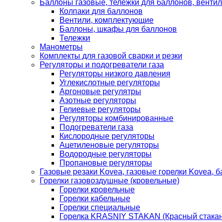
Баллоны газовые, тележки для баллонов, венти
Колпаки для баллонов
Вентили, комплектующие
Баллоны, шкафы для баллонов
Тележки
Манометры
Комплекты для газовой сварки и резки
Регуляторы и подогреватели газа
Регуляторы низкого давления
Углекислотные регуляторы
Аргоновые регулятры
Азотные регуляторы
Гелиевые регуляторы
Регуляторы комбинированные
Подогреватели газа
Кислородные регуляторы
Ацетиленовые регуляторы
Водородные регуляторы
Пропановые регуляторы
Газовые резаки Kovea, газовые горелки Kovea, б
Горелки газовоздушные (кровельные)
Горелки кровельные
Горелки кабельные
Горелки специальные
Горелка KRASNIY STAKAN (Красный стакан