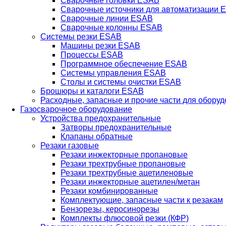
Сварочные головки ESAB
Сварочные источники для автоматизации 
Сварочные линии ESAB
Сварочные колонны ESAB
Системы резки ESAB
Машины резки ESAB
Процессы ESAB
Программное обеспечение ESAB
Системы управления ESAB
Столы и системы очистки ESAB
Брошюры и каталоги ESAB
Расходные, запасные и прочие части для обору
Газосварочное оборудование
Устройства предохранительные
Затворы предохранительные
Клапаны обратные
Резаки газовые
Резаки инжекторные пропановые
Резаки трехтрубные пропановые
Резаки трехтрубные ацетиленовые
Резаки инжекторные ацетилен/метан
Резаки комбинированные
Комплектующие, запасные части к резакам
Бензорезы, керосинорезы
Комплекты флюсовой резки (КФР)