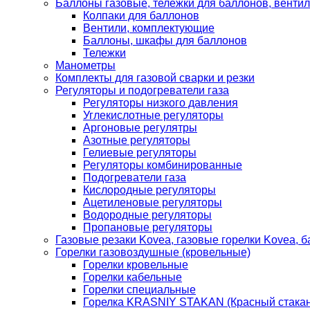
Баллоны газовые, тележки для баллонов, венти
Колпаки для баллонов
Вентили, комплектующие
Баллоны, шкафы для баллонов
Тележки
Манометры
Комплекты для газовой сварки и резки
Регуляторы и подогреватели газа
Регуляторы низкого давления
Углекислотные регуляторы
Аргоновые регулятры
Азотные регуляторы
Гелиевые регуляторы
Регуляторы комбинированные
Подогреватели газа
Кислородные регуляторы
Ацетиленовые регуляторы
Водородные регуляторы
Пропановые регуляторы
Газовые резаки Kovea, газовые горелки Kovea, б
Горелки газовоздушные (кровельные)
Горелки кровельные
Горелки кабельные
Горелки специальные
Горелка KRASNIY STAKAN (Красный стакан