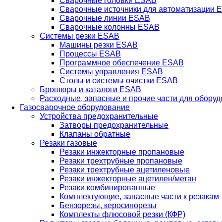
Сварочные головки ESAB
Сварочные источники для автоматизации 
Сварочные линии ESAB
Сварочные колонны ESAB
Системы резки ESAB
Машины резки ESAB
Процессы ESAB
Программное обеспечение ESAB
Системы управления ESAB
Столы и системы очистки ESAB
Брошюры и каталоги ESAB
Расходные, запасные и прочие части для обору
Газосварочное оборудование
Устройства предохранительные
Затворы предохранительные
Клапаны обратные
Резаки газовые
Резаки инжекторные пропановые
Резаки трехтрубные пропановые
Резаки трехтрубные ацетиленовые
Резаки инжекторные ацетилен/метан
Резаки комбинированные
Комплектующие, запасные части к резакам
Бензорезы, керосинорезы
Комплекты флюсовой резки (КФР)