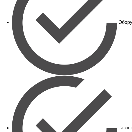
Обору
Газос