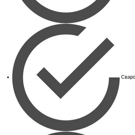
Сваро