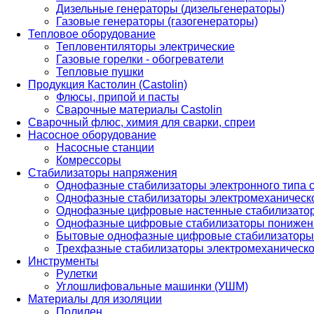
Дизельные генераторы (дизельгенераторы)
Газовые генераторы (газогенераторы)
Тепловое оборудование
Тепловентиляторы электрические
Газовые горелки - обогреватели
Тепловые пушки
Продукция Кастолин (Castolin)
Флюсы, припой и пасты
Сварочные материалы Castolin
Сварочный флюс, химия для сварки, спреи
Насосное оборудование
Насосные станции
Комрессоры
Стабилизаторы напряжения
Однофазные стабилизаторы электронного типа
Однофазные стабилизаторы электромеханическо
Однофазные цифровые настенные стабилизато
Однофазные цифровые стабилизаторы понижен
Бытовые однофазные цифровые стабилизаторы
Трехфазные стабилизаторы электромеханическо
Инструменты
Рулетки
Углошлифовальные машинки (УШМ)
Материалы для изоляции
Полилен