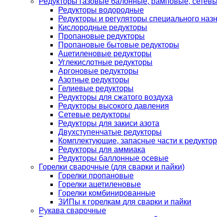
Редукторы газовые балонные, рамповые, сетев
Редукторы водородные
Редукторы и регуляторы специального наз
Кислородные редукторы
Пропановые редукторы
Пропановые бытовые редукторы
Ацетиленовые редукторы
Углекислотные редукторы
Аргоновые редукторы
Азотные редукторы
Гелиевые редукторы
Редукторы для сжатого воздуха
Редукторы высокого давления
Сетевые редукторы
Редукторы для закиси азота
Двухступенчатые редукторы
Комплектующие, запасные части к редуктор
Редукторы для аммиака
Редукторы баллонные осевые
Горелки сварочные (для сварки и пайки)
Горелки пропановые
Горелки ацетиленовые
Горелки комбинированные
ЗИПы к горелкам для сварки и пайки
Рукава сварочные