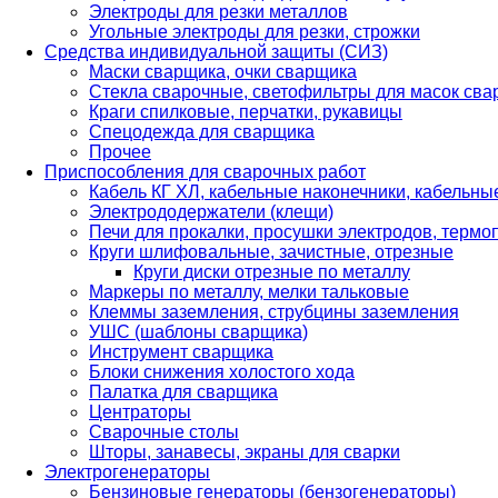
Электроды для резки металлов
Угольные электроды для резки, строжки
Средства индивидуальной защиты (СИЗ)
Маски сварщика, очки сварщика
Стекла сварочные, светофильтры для масок св
Краги спилковые, перчатки, рукавицы
Спецодежда для сварщика
Прочее
Приспособления для сварочных работ
Кабель КГ ХЛ, кабельные наконечники, кабельн
Электрододержатели (клещи)
Печи для прокалки, просушки электродов, терм
Круги шлифовальные, зачистные, отрезные
Круги диски отрезные по металлу
Маркеры по металлу, мелки тальковые
Клеммы заземления, струбцины заземления
УШС (шаблоны сварщика)
Инструмент сварщика
Блоки снижения холостого хода
Палатка для сварщика
Центраторы
Сварочные столы
Шторы, занавесы, экраны для сварки
Электрогенераторы
Бензиновые генераторы (бензогенераторы)