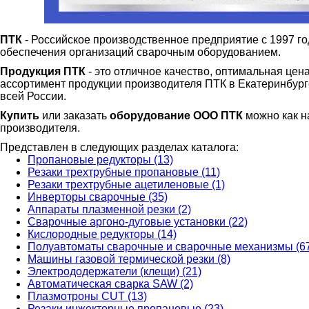
ПТК
- Российское производственное предприятие с 1997 г
обеспечения организаций сварочным оборудованием.
Продукция ПТК
- это отличное качество, оптимальная цен
ассортимент продукции производителя ПТК в Екатеринбурге 
всей России.
Купить
или заказать
оборудование ООО ПТК
можно как на
производителя.
Представлен в следующих разделах каталога:
Пропановые редукторы (13)
Резаки трехтрубные пропановые (11)
Резаки трехтрубные ацетиленовые (1)
Инверторы сварочные (35)
Аппараты плазменной резки (2)
Сварочные аргоно-дуговые установки (22)
Кислородные редукторы (14)
Полуавтоматы сварочные и сварочные механизмы (6
Машины газовой термической резки (8)
Электрододержатели (клещи) (21)
Автоматическая сварка SAW (2)
Плазмотроны CUT (13)
Резаки инжекторные пропановые (23)