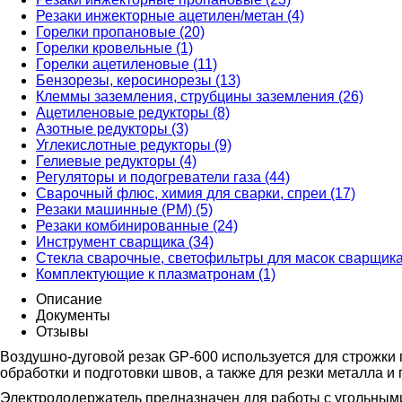
Резаки инжекторные ацетилен/метан (4)
Горелки пропановые (20)
Горелки кровельные (1)
Горелки ацетиленовые (11)
Бензорезы, керосинорезы (13)
Клеммы заземления, струбцины заземления (26)
Ацетиленовые редукторы (8)
Азотные редукторы (3)
Углекислотные редукторы (9)
Гелиевые редукторы (4)
Регуляторы и подогреватели газа (44)
Сварочный флюс, химия для сварки, спреи (17)
Резаки машинные (РМ) (5)
Резаки комбинированные (24)
Инструмент сварщика (34)
Стекла сварочные, светофильтры для масок сварщика
Комплектующие к плазматронам (1)
Описание
Документы
Отзывы
Воздушно-дуговой резак GP-600 используется для строжки 
обработки и подготовки швов, а также для резки металла и
Электрододержатель предназначен для работы с угольными 