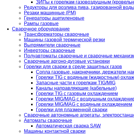
ЗИПы к горелкам газовоздушным (кровель
Редукторы для розлива пива, газированной вод
Резаки машинные (РМ)
Генераторы ацетиленовые
Рампы газовые
Сварочное оборудование
Трансформаторы сварочные
Машины газовой термической резки
Выпрямители сварочные
Инверторы сварочные
Полуавтоматы сварочные и сварочные механиз
Сварочные аргоно-дуговые установки
Горелки для сварки в среде защитных газов
Сопла газовые, наконечники, держатели на
Горелки TIG с водяным (жидкостным) охла
Запасные части к горелкам TIG/MIG
Каналы направляющие (кабельные)
Горелки TIG с газовым охлаждением
Горелки MIG/MAG с воздушным охлаждени
Горелки MIG/MAG с водяным охлаждением
Горелки для плазменной сварки
Сварочные автономные агрегаты, электростанц
Автоматы сварочные
Автоматическая сварка SAW
Машины контактной сварки