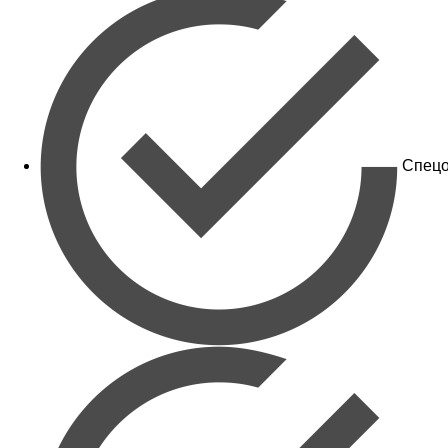
Спецо