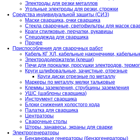
Электроды для резки металлов
Угольные электроды для резки, строжки
Средства индивидуальной защиты (СИЗ)
Маски сварщика, очки сварщика
Стекла сварочные, светофильтры для масок св
Краги спилковые, перчатки, рукавицы
Спецодежда для сварщика
Прочее
Приспособления для сварочных работ
Кабель КГ ХЛ, кабельные наконечники, кабельн
Электрододержатели (клещи)
Печи для прокалки, просушки электродов, терм
Круги шлифовальные, зачистные, отрезные
Круги диски отрезные по металлу
Маркеры по металлу, мелки тальковые
Клеммы заземления, струбцины заземления
УШС (шаблоны сварщика)
Инструмент сварщика
Блоки снижения холостого хода
Палатка для сварщика
Центраторы
Сварочные столы
Шторы, занавесы, экраны для сварки
Электрогенераторы
Бензиновые генераторы (бензогенераторы)