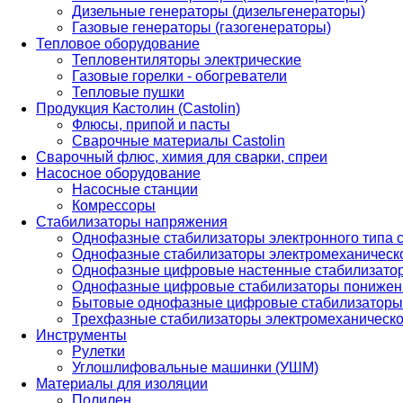
Дизельные генераторы (дизельгенераторы)
Газовые генераторы (газогенераторы)
Тепловое оборудование
Тепловентиляторы электрические
Газовые горелки - обогреватели
Тепловые пушки
Продукция Кастолин (Castolin)
Флюсы, припой и пасты
Сварочные материалы Castolin
Сварочный флюс, химия для сварки, спреи
Насосное оборудование
Насосные станции
Комрессоры
Стабилизаторы напряжения
Однофазные стабилизаторы электронного типа
Однофазные стабилизаторы электромеханическо
Однофазные цифровые настенные стабилизато
Однофазные цифровые стабилизаторы понижен
Бытовые однофазные цифровые стабилизаторы
Трехфазные стабилизаторы электромеханическо
Инструменты
Рулетки
Углошлифовальные машинки (УШМ)
Материалы для изоляции
Полилен