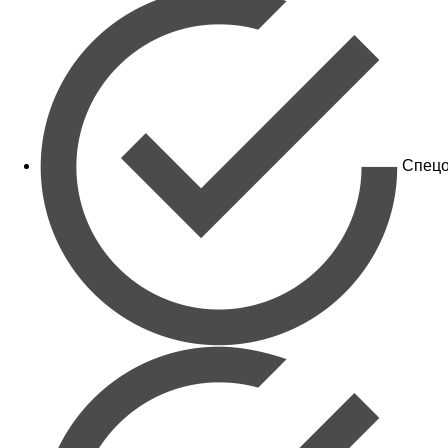
Спецо