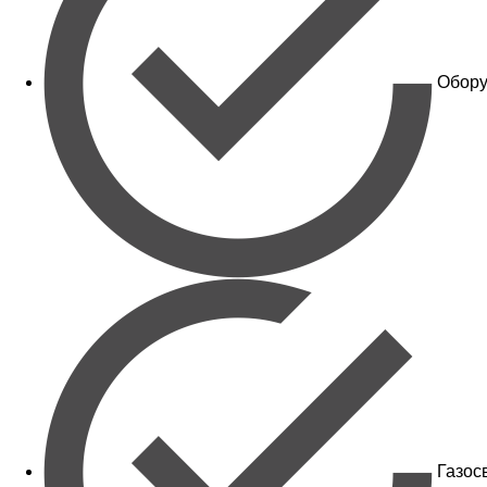
Обору
Газос