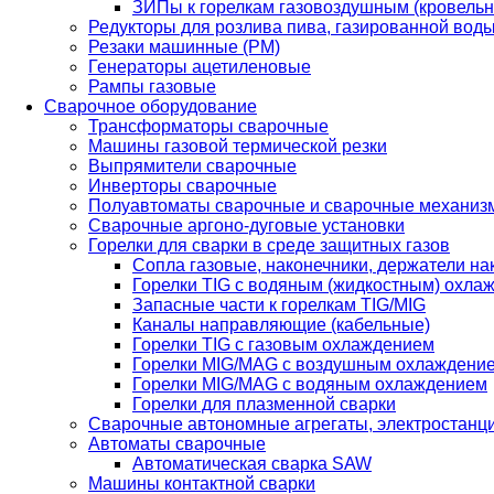
ЗИПы к горелкам газовоздушным (кровель
Редукторы для розлива пива, газированной вод
Резаки машинные (РМ)
Генераторы ацетиленовые
Рампы газовые
Сварочное оборудование
Трансформаторы сварочные
Машины газовой термической резки
Выпрямители сварочные
Инверторы сварочные
Полуавтоматы сварочные и сварочные механиз
Сварочные аргоно-дуговые установки
Горелки для сварки в среде защитных газов
Сопла газовые, наконечники, держатели на
Горелки TIG с водяным (жидкостным) охла
Запасные части к горелкам TIG/MIG
Каналы направляющие (кабельные)
Горелки TIG с газовым охлаждением
Горелки MIG/MAG с воздушным охлаждени
Горелки MIG/MAG с водяным охлаждением
Горелки для плазменной сварки
Сварочные автономные агрегаты, электростанц
Автоматы сварочные
Автоматическая сварка SAW
Машины контактной сварки