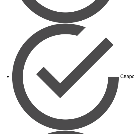
Сваро