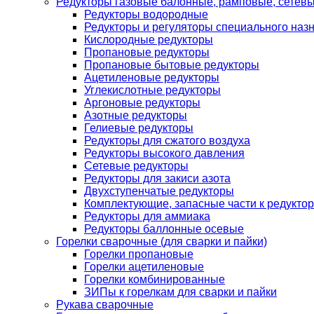
Редукторы газовые балонные, рамповые, сетев
Редукторы водородные
Редукторы и регуляторы специального наз
Кислородные редукторы
Пропановые редукторы
Пропановые бытовые редукторы
Ацетиленовые редукторы
Углекислотные редукторы
Аргоновые редукторы
Азотные редукторы
Гелиевые редукторы
Редукторы для сжатого воздуха
Редукторы высокого давления
Сетевые редукторы
Редукторы для закиси азота
Двухступенчатые редукторы
Комплектующие, запасные части к редуктор
Редукторы для аммиака
Редукторы баллонные осевые
Горелки сварочные (для сварки и пайки)
Горелки пропановые
Горелки ацетиленовые
Горелки комбинированные
ЗИПы к горелкам для сварки и пайки
Рукава сварочные