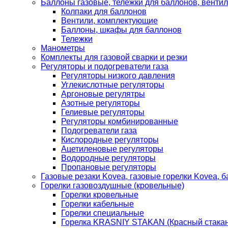
Баллоны газовые, тележки для баллонов, венти
Колпаки для баллонов
Вентили, комплектующие
Баллоны, шкафы для баллонов
Тележки
Манометры
Комплекты для газовой сварки и резки
Регуляторы и подогреватели газа
Регуляторы низкого давления
Углекислотные регуляторы
Аргоновые регулятры
Азотные регуляторы
Гелиевые регуляторы
Регуляторы комбинированные
Подогреватели газа
Кислородные регуляторы
Ацетиленовые регуляторы
Водородные регуляторы
Пропановые регуляторы
Газовые резаки Kovea, газовые горелки Kovea, б
Горелки газовоздушные (кровельные)
Горелки кровельные
Горелки кабельные
Горелки специальные
Горелка KRASNIY STAKAN (Красный стакан