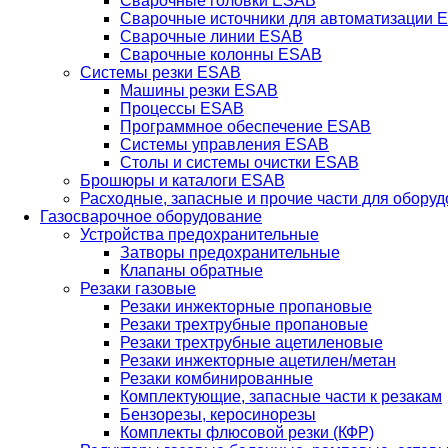
Сварочные головки ESAB
Сварочные источники для автоматизации 
Сварочные линии ESAB
Сварочные колонны ESAB
Системы резки ESAB
Машины резки ESAB
Процессы ESAB
Программное обеспечение ESAB
Системы управления ESAB
Столы и системы очистки ESAB
Брошюры и каталоги ESAB
Расходные, запасные и прочие части для обору
Газосварочное оборудование
Устройства предохранительные
Затворы предохранительные
Клапаны обратные
Резаки газовые
Резаки инжекторные пропановые
Резаки трехтрубные пропановые
Резаки трехтрубные ацетиленовые
Резаки инжекторные ацетилен/метан
Резаки комбинированные
Комплектующие, запасные части к резакам
Бензорезы, керосинорезы
Комплекты флюсовой резки (КФР)