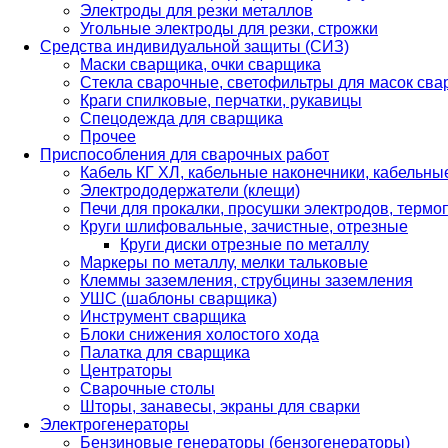
Электроды для резки металлов
Угольные электроды для резки, строжки
Средства индивидуальной защиты (СИЗ)
Маски сварщика, очки сварщика
Стекла сварочные, светофильтры для масок св
Краги спилковые, перчатки, рукавицы
Спецодежда для сварщика
Прочее
Приспособления для сварочных работ
Кабель КГ ХЛ, кабельные наконечники, кабельн
Электрододержатели (клещи)
Печи для прокалки, просушки электродов, терм
Круги шлифовальные, зачистные, отрезные
Круги диски отрезные по металлу
Маркеры по металлу, мелки тальковые
Клеммы заземления, струбцины заземления
УШС (шаблоны сварщика)
Инструмент сварщика
Блоки снижения холостого хода
Палатка для сварщика
Центраторы
Сварочные столы
Шторы, занавесы, экраны для сварки
Электрогенераторы
Бензиновые генераторы (бензогенераторы)