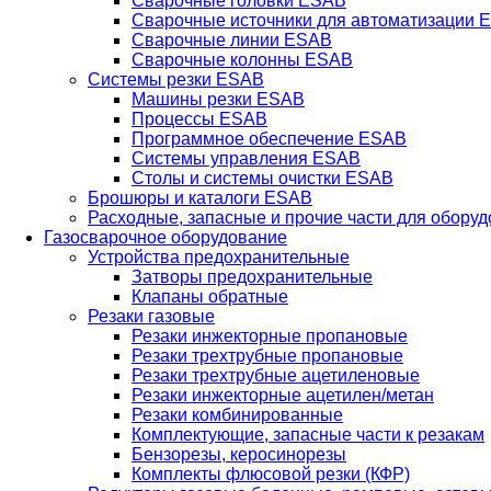
Сварочные головки ESAB
Сварочные источники для автоматизации 
Сварочные линии ESAB
Сварочные колонны ESAB
Системы резки ESAB
Машины резки ESAB
Процессы ESAB
Программное обеспечение ESAB
Системы управления ESAB
Столы и системы очистки ESAB
Брошюры и каталоги ESAB
Расходные, запасные и прочие части для обору
Газосварочное оборудование
Устройства предохранительные
Затворы предохранительные
Клапаны обратные
Резаки газовые
Резаки инжекторные пропановые
Резаки трехтрубные пропановые
Резаки трехтрубные ацетиленовые
Резаки инжекторные ацетилен/метан
Резаки комбинированные
Комплектующие, запасные части к резакам
Бензорезы, керосинорезы
Комплекты флюсовой резки (КФР)