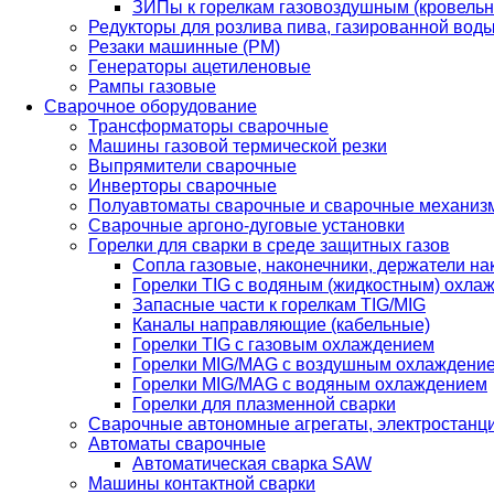
ЗИПы к горелкам газовоздушным (кровель
Редукторы для розлива пива, газированной вод
Резаки машинные (РМ)
Генераторы ацетиленовые
Рампы газовые
Сварочное оборудование
Трансформаторы сварочные
Машины газовой термической резки
Выпрямители сварочные
Инверторы сварочные
Полуавтоматы сварочные и сварочные механиз
Сварочные аргоно-дуговые установки
Горелки для сварки в среде защитных газов
Сопла газовые, наконечники, держатели на
Горелки TIG с водяным (жидкостным) охла
Запасные части к горелкам TIG/MIG
Каналы направляющие (кабельные)
Горелки TIG с газовым охлаждением
Горелки MIG/MAG с воздушным охлаждени
Горелки MIG/MAG с водяным охлаждением
Горелки для плазменной сварки
Сварочные автономные агрегаты, электростанц
Автоматы сварочные
Автоматическая сварка SAW
Машины контактной сварки