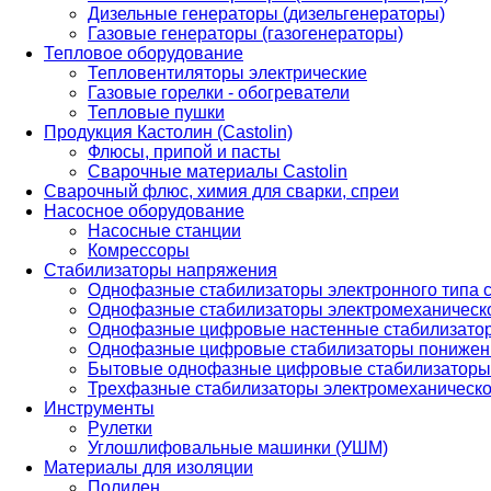
Дизельные генераторы (дизельгенераторы)
Газовые генераторы (газогенераторы)
Тепловое оборудование
Тепловентиляторы электрические
Газовые горелки - обогреватели
Тепловые пушки
Продукция Кастолин (Castolin)
Флюсы, припой и пасты
Сварочные материалы Castolin
Сварочный флюс, химия для сварки, спреи
Насосное оборудование
Насосные станции
Комрессоры
Стабилизаторы напряжения
Однофазные стабилизаторы электронного типа
Однофазные стабилизаторы электромеханическо
Однофазные цифровые настенные стабилизато
Однофазные цифровые стабилизаторы понижен
Бытовые однофазные цифровые стабилизаторы
Трехфазные стабилизаторы электромеханическо
Инструменты
Рулетки
Углошлифовальные машинки (УШМ)
Материалы для изоляции
Полилен