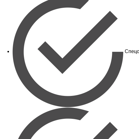
Спецо