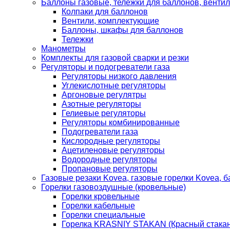
Баллоны газовые, тележки для баллонов, венти
Колпаки для баллонов
Вентили, комплектующие
Баллоны, шкафы для баллонов
Тележки
Манометры
Комплекты для газовой сварки и резки
Регуляторы и подогреватели газа
Регуляторы низкого давления
Углекислотные регуляторы
Аргоновые регулятры
Азотные регуляторы
Гелиевые регуляторы
Регуляторы комбинированные
Подогреватели газа
Кислородные регуляторы
Ацетиленовые регуляторы
Водородные регуляторы
Пропановые регуляторы
Газовые резаки Kovea, газовые горелки Kovea, б
Горелки газовоздушные (кровельные)
Горелки кровельные
Горелки кабельные
Горелки специальные
Горелка KRASNIY STAKAN (Красный стакан