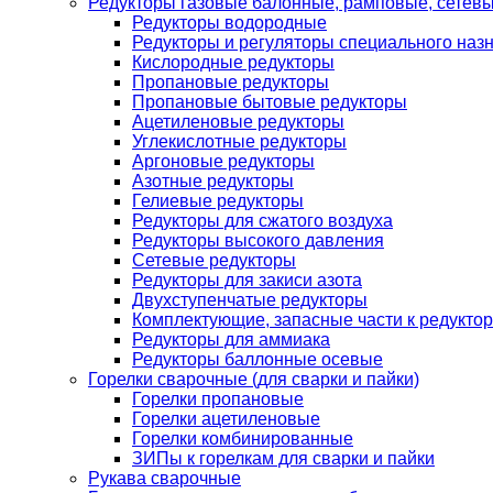
Редукторы газовые балонные, рамповые, сетев
Редукторы водородные
Редукторы и регуляторы специального наз
Кислородные редукторы
Пропановые редукторы
Пропановые бытовые редукторы
Ацетиленовые редукторы
Углекислотные редукторы
Аргоновые редукторы
Азотные редукторы
Гелиевые редукторы
Редукторы для сжатого воздуха
Редукторы высокого давления
Сетевые редукторы
Редукторы для закиси азота
Двухступенчатые редукторы
Комплектующие, запасные части к редуктор
Редукторы для аммиака
Редукторы баллонные осевые
Горелки сварочные (для сварки и пайки)
Горелки пропановые
Горелки ацетиленовые
Горелки комбинированные
ЗИПы к горелкам для сварки и пайки
Рукава сварочные