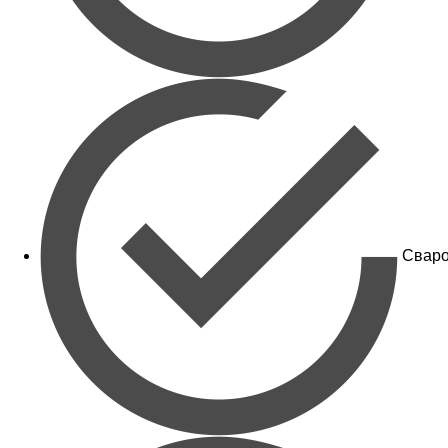
Сваро