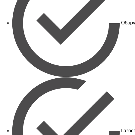
Обору
Газос