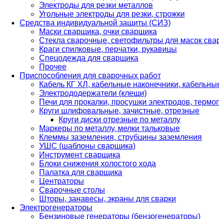
Электроды для резки металлов
Угольные электроды для резки, строжки
Средства индивидуальной защиты (СИЗ)
Маски сварщика, очки сварщика
Стекла сварочные, светофильтры для масок св
Краги спилковые, перчатки, рукавицы
Спецодежда для сварщика
Прочее
Приспособления для сварочных работ
Кабель КГ ХЛ, кабельные наконечники, кабельн
Электрододержатели (клещи)
Печи для прокалки, просушки электродов, терм
Круги шлифовальные, зачистные, отрезные
Круги диски отрезные по металлу
Маркеры по металлу, мелки тальковые
Клеммы заземления, струбцины заземления
УШС (шаблоны сварщика)
Инструмент сварщика
Блоки снижения холостого хода
Палатка для сварщика
Центраторы
Сварочные столы
Шторы, занавесы, экраны для сварки
Электрогенераторы
Бензиновые генераторы (бензогенераторы)