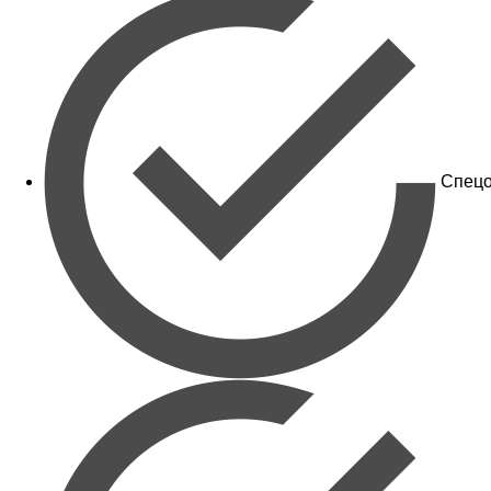
Спецо