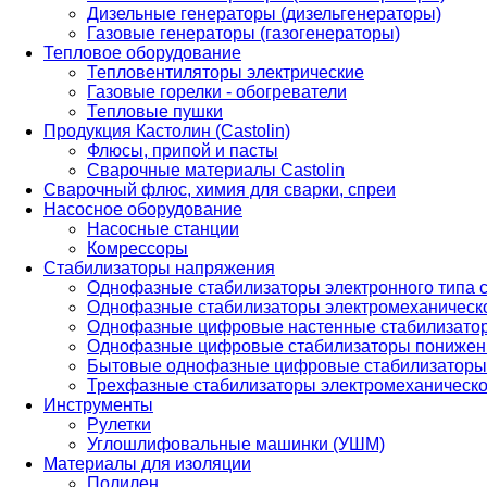
Дизельные генераторы (дизельгенераторы)
Газовые генераторы (газогенераторы)
Тепловое оборудование
Тепловентиляторы электрические
Газовые горелки - обогреватели
Тепловые пушки
Продукция Кастолин (Castolin)
Флюсы, припой и пасты
Сварочные материалы Castolin
Сварочный флюс, химия для сварки, спреи
Насосное оборудование
Насосные станции
Комрессоры
Стабилизаторы напряжения
Однофазные стабилизаторы электронного типа
Однофазные стабилизаторы электромеханическо
Однофазные цифровые настенные стабилизато
Однофазные цифровые стабилизаторы понижен
Бытовые однофазные цифровые стабилизаторы
Трехфазные стабилизаторы электромеханическо
Инструменты
Рулетки
Углошлифовальные машинки (УШМ)
Материалы для изоляции
Полилен