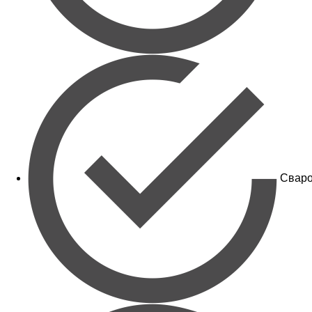
Сваро