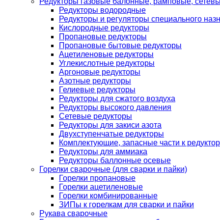
Редукторы газовые балонные, рамповые, сетев
Редукторы водородные
Редукторы и регуляторы специального наз
Кислородные редукторы
Пропановые редукторы
Пропановые бытовые редукторы
Ацетиленовые редукторы
Углекислотные редукторы
Аргоновые редукторы
Азотные редукторы
Гелиевые редукторы
Редукторы для сжатого воздуха
Редукторы высокого давления
Сетевые редукторы
Редукторы для закиси азота
Двухступенчатые редукторы
Комплектующие, запасные части к редуктор
Редукторы для аммиака
Редукторы баллонные осевые
Горелки сварочные (для сварки и пайки)
Горелки пропановые
Горелки ацетиленовые
Горелки комбинированные
ЗИПы к горелкам для сварки и пайки
Рукава сварочные