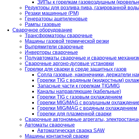
ЗИПы к горелкам газовоздушным (кровель
Редукторы для розлива пива, газированной вод
Резаки машинные (РМ)
Генераторы ацетиленовые
Рампы газовые
Сварочное оборудование
Трансформаторы сварочные
Машины газовой термической резки
Выпрямители сварочные
Инверторы сварочные
Полуавтоматы сварочные и сварочные механиз
Сварочные аргоно-дуговые установки
Горелки для сварки в среде защитных газов
Сопла газовые, наконечники, держатели на
Горелки TIG с водяным (жидкостным) охла
Запасные части к горелкам TIG/MIG
Каналы направляющие (кабельные)
Горелки TIG с газовым охлаждением
Горелки MIG/MAG с воздушным охлаждени
Горелки MIG/MAG с водяным охлаждением
Горелки для плазменной сварки
Сварочные автономные агрегаты, электростанц
Автоматы сварочные
Автоматическая сварка SAW
Машины контактной сварки