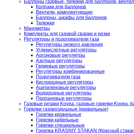
Баллоны газовые, тележки для баллонов, венти
Колпаки для баллонов
Вентили, комплектующие
Баллоны, шкафы для баллонов
Тележки
Манометры
Комплекты для газовой сварки и резки
Регуляторы и подогреватели газа
Регуляторы низкого давления
Углекислотные регуляторы
Аргоновые регулятры
Азотные регуляторы
Гелиевые регуляторы
Регуляторы комбинированные
Подогреватели газа
Кислородные регуляторы
Ацетиленовые регуляторы
Водородные регуляторы
Пропановые регуляторы
Газовые резаки Kovea, газовые горелки Kovea, б
Горелки газовоздушные (кровельные)
Горелки кровельные
Горелки кабельные
Горелки специальные
Горелка KRASNIY STAKAN (Красный стакан