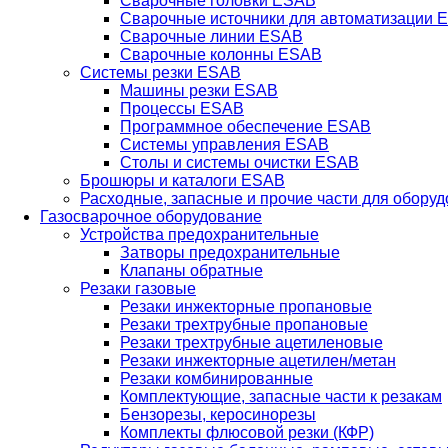
Сварочные головки ESAB
Сварочные источники для автоматизации 
Сварочные линии ESAB
Сварочные колонны ESAB
Системы резки ESAB
Машины резки ESAB
Процессы ESAB
Программное обеспечение ESAB
Системы управления ESAB
Столы и системы очистки ESAB
Брошюры и каталоги ESAB
Расходные, запасные и прочие части для обору
Газосварочное оборудование
Устройства предохранительные
Затворы предохранительные
Клапаны обратные
Резаки газовые
Резаки инжекторные пропановые
Резаки трехтрубные пропановые
Резаки трехтрубные ацетиленовые
Резаки инжекторные ацетилен/метан
Резаки комбинированные
Комплектующие, запасные части к резакам
Бензорезы, керосинорезы
Комплекты флюсовой резки (КФР)