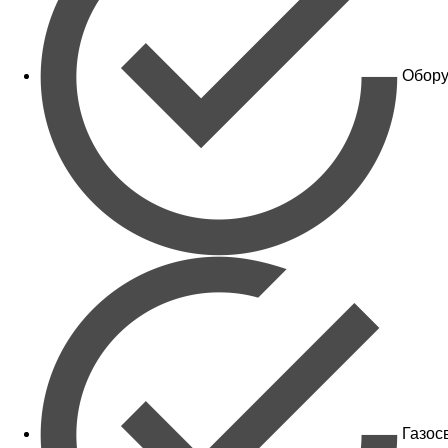
Обору
Газос