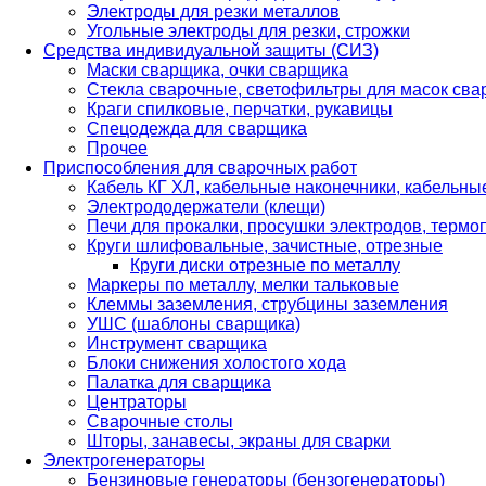
Электроды для резки металлов
Угольные электроды для резки, строжки
Средства индивидуальной защиты (СИЗ)
Маски сварщика, очки сварщика
Стекла сварочные, светофильтры для масок св
Краги спилковые, перчатки, рукавицы
Спецодежда для сварщика
Прочее
Приспособления для сварочных работ
Кабель КГ ХЛ, кабельные наконечники, кабельн
Электрододержатели (клещи)
Печи для прокалки, просушки электродов, терм
Круги шлифовальные, зачистные, отрезные
Круги диски отрезные по металлу
Маркеры по металлу, мелки тальковые
Клеммы заземления, струбцины заземления
УШС (шаблоны сварщика)
Инструмент сварщика
Блоки снижения холостого хода
Палатка для сварщика
Центраторы
Сварочные столы
Шторы, занавесы, экраны для сварки
Электрогенераторы
Бензиновые генераторы (бензогенераторы)