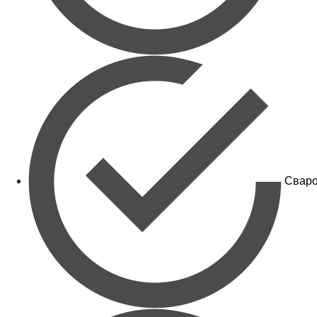
Сваро