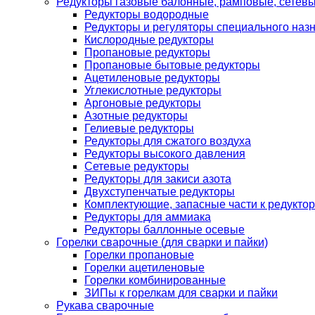
Редукторы газовые балонные, рамповые, сетев
Редукторы водородные
Редукторы и регуляторы специального наз
Кислородные редукторы
Пропановые редукторы
Пропановые бытовые редукторы
Ацетиленовые редукторы
Углекислотные редукторы
Аргоновые редукторы
Азотные редукторы
Гелиевые редукторы
Редукторы для сжатого воздуха
Редукторы высокого давления
Сетевые редукторы
Редукторы для закиси азота
Двухступенчатые редукторы
Комплектующие, запасные части к редуктор
Редукторы для аммиака
Редукторы баллонные осевые
Горелки сварочные (для сварки и пайки)
Горелки пропановые
Горелки ацетиленовые
Горелки комбинированные
ЗИПы к горелкам для сварки и пайки
Рукава сварочные