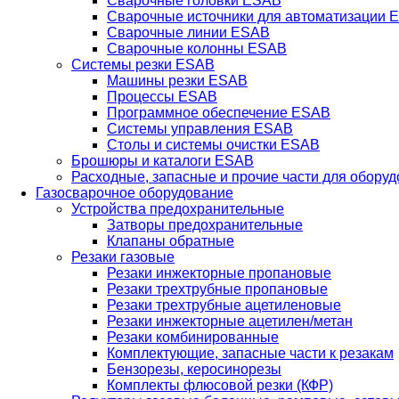
Сварочные головки ESAB
Сварочные источники для автоматизации 
Сварочные линии ESAB
Сварочные колонны ESAB
Системы резки ESAB
Машины резки ESAB
Процессы ESAB
Программное обеспечение ESAB
Системы управления ESAB
Столы и системы очистки ESAB
Брошюры и каталоги ESAB
Расходные, запасные и прочие части для обору
Газосварочное оборудование
Устройства предохранительные
Затворы предохранительные
Клапаны обратные
Резаки газовые
Резаки инжекторные пропановые
Резаки трехтрубные пропановые
Резаки трехтрубные ацетиленовые
Резаки инжекторные ацетилен/метан
Резаки комбинированные
Комплектующие, запасные части к резакам
Бензорезы, керосинорезы
Комплекты флюсовой резки (КФР)