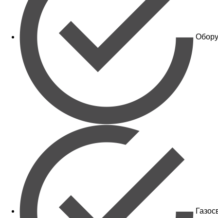
Обору
Газос