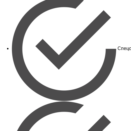
Спецо