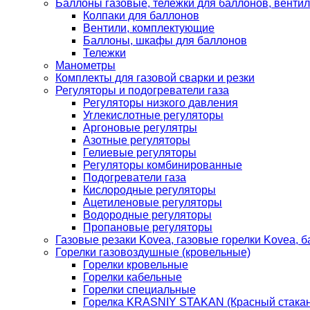
Баллоны газовые, тележки для баллонов, венти
Колпаки для баллонов
Вентили, комплектующие
Баллоны, шкафы для баллонов
Тележки
Манометры
Комплекты для газовой сварки и резки
Регуляторы и подогреватели газа
Регуляторы низкого давления
Углекислотные регуляторы
Аргоновые регулятры
Азотные регуляторы
Гелиевые регуляторы
Регуляторы комбинированные
Подогреватели газа
Кислородные регуляторы
Ацетиленовые регуляторы
Водородные регуляторы
Пропановые регуляторы
Газовые резаки Kovea, газовые горелки Kovea, б
Горелки газовоздушные (кровельные)
Горелки кровельные
Горелки кабельные
Горелки специальные
Горелка KRASNIY STAKAN (Красный стакан