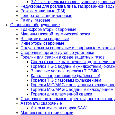
ЗИПы к горелкам газовоздушным (кровель
Редукторы для розлива пива, газированной вод
Резаки машинные (РМ)
Генераторы ацетиленовые
Рампы газовые
Сварочное оборудование
Трансформаторы сварочные
Машины газовой термической резки
Выпрямители сварочные
Инверторы сварочные
Полуавтоматы сварочные и сварочные механиз
Сварочные аргоно-дуговые установки
Горелки для сварки в среде защитных газов
Сопла газовые, наконечники, держатели на
Горелки TIG с водяным (жидкостным) охла
Запасные части к горелкам TIG/MIG
Каналы направляющие (кабельные)
Горелки TIG с газовым охлаждением
Горелки MIG/MAG с воздушным охлаждени
Горелки MIG/MAG с водяным охлаждением
Горелки для плазменной сварки
Сварочные автономные агрегаты, электростанц
Автоматы сварочные
Автоматическая сварка SAW
Машины контактной сварки