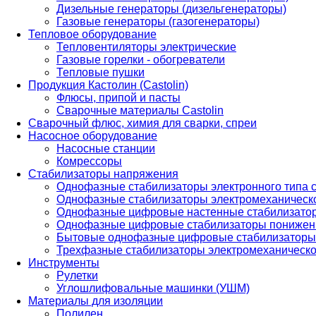
Дизельные генераторы (дизельгенераторы)
Газовые генераторы (газогенераторы)
Тепловое оборудование
Тепловентиляторы электрические
Газовые горелки - обогреватели
Тепловые пушки
Продукция Кастолин (Castolin)
Флюсы, припой и пасты
Сварочные материалы Castolin
Сварочный флюс, химия для сварки, спреи
Насосное оборудование
Насосные станции
Комрессоры
Стабилизаторы напряжения
Однофазные стабилизаторы электронного типа
Однофазные стабилизаторы электромеханическо
Однофазные цифровые настенные стабилизато
Однофазные цифровые стабилизаторы понижен
Бытовые однофазные цифровые стабилизаторы
Трехфазные стабилизаторы электромеханическо
Инструменты
Рулетки
Углошлифовальные машинки (УШМ)
Материалы для изоляции
Полилен