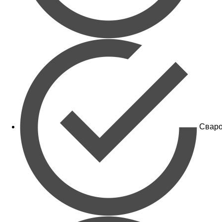
Сваро