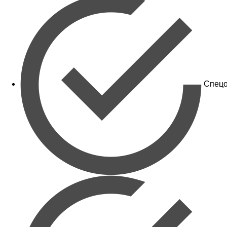
Спецо