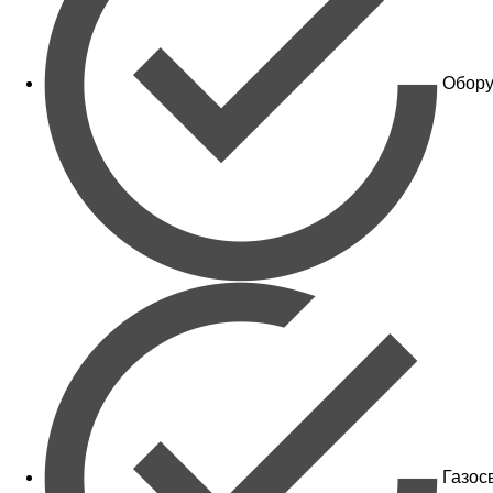
Обору
Газос