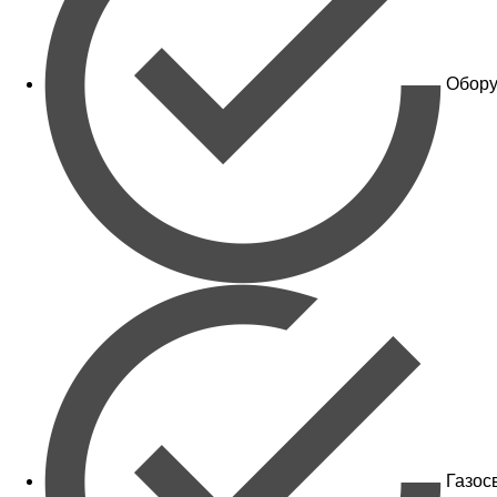
Обору
Газос