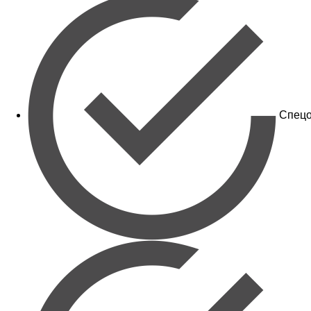
Спецо