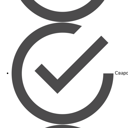
Сваро