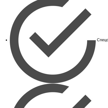
Спецо