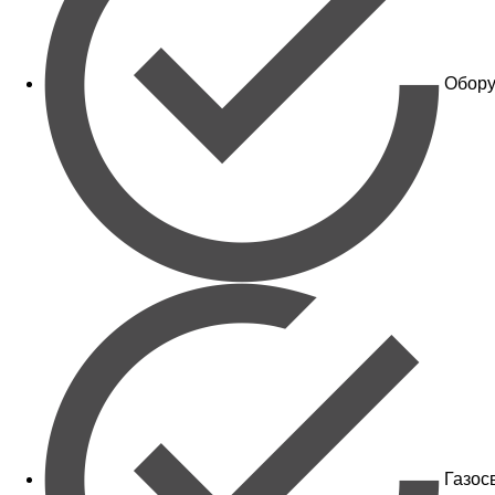
Обору
Газос