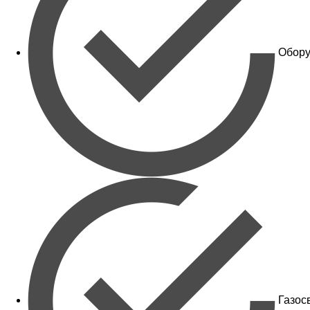
Обору
Газос