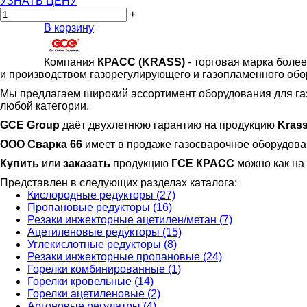
УЗНАТЬ ЦЕНУ
+
В корзину
Компания
КРАСС
(KRASS)
- торговая марка более
и производством газорегулирующего и газопламенного обо
Мы предлагаем широкий ассортимент оборудования для га
любой категории.
GCE Group
даёт двухлетнюю гарантию на продукцию
Krass
ООО Сварка 66
имеет в продаже газосварочное оборудов
Купить
или
заказать
продукцию
ГСЕ КРАСС
можно как на 
Представлен в следующих разделах каталога:
Кислородные редукторы (27)
Пропановые редукторы (16)
Резаки инжекторные ацетилен/метан (7)
Ацетиленовые редукторы (15)
Углекислотные редукторы (8)
Резаки инжекторные пропановые (24)
Горелки комбинированные (1)
Горелки кровельные (14)
Горелки ацетиленовые (2)
Аргоновые регулятры (4)