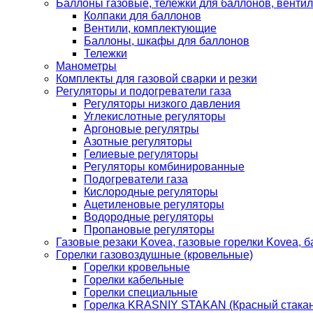
Баллоны газовые, тележки для баллонов, венти
Колпаки для баллонов
Вентили, комплектующие
Баллоны, шкафы для баллонов
Тележки
Манометры
Комплекты для газовой сварки и резки
Регуляторы и подогреватели газа
Регуляторы низкого давления
Углекислотные регуляторы
Аргоновые регулятры
Азотные регуляторы
Гелиевые регуляторы
Регуляторы комбинированные
Подогреватели газа
Кислородные регуляторы
Ацетиленовые регуляторы
Водородные регуляторы
Пропановые регуляторы
Газовые резаки Kovea, газовые горелки Kovea, б
Горелки газовоздушные (кровельные)
Горелки кровельные
Горелки кабельные
Горелки специальные
Горелка KRASNIY STAKAN (Красный стакан