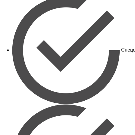
Спецо