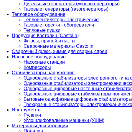
Дизельные генераторы (дизельгенераторы)
Газовые генераторы (газогенераторы)
Тепловое оборудование
Тепловентиляторы электрические
Газовые горелки - обогреватели
Тепловые пушки
Продукция Кастолин (Castolin)
Флюсы, припой и пасты
Сварочные материалы Castolin
Сварочный флюс, химия для сварки, спреи
Насосное оборудование
Насосные станции
Комрессоры
Стабилизаторы напряжения
Однофазные стабилизаторы электронного типа
Однофазные стабилизаторы электромеханическо
Однофазные цифровые настенные стабилизато
Однофазные цифровые стабилизаторы понижен
Бытовые однофазные цифровые стабилизаторы
Трехфазные стабилизаторы электромеханическо
Инструменты
Рулетки
Углошлифовальные машинки (УШМ)
Материалы для изоляции
Полилен