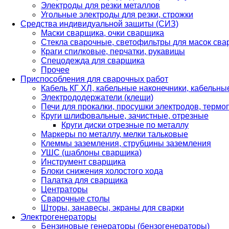
Электроды для резки металлов
Угольные электроды для резки, строжки
Средства индивидуальной защиты (СИЗ)
Маски сварщика, очки сварщика
Стекла сварочные, светофильтры для масок св
Краги спилковые, перчатки, рукавицы
Спецодежда для сварщика
Прочее
Приспособления для сварочных работ
Кабель КГ ХЛ, кабельные наконечники, кабельн
Электрододержатели (клещи)
Печи для прокалки, просушки электродов, терм
Круги шлифовальные, зачистные, отрезные
Круги диски отрезные по металлу
Маркеры по металлу, мелки тальковые
Клеммы заземления, струбцины заземления
УШС (шаблоны сварщика)
Инструмент сварщика
Блоки снижения холостого хода
Палатка для сварщика
Центраторы
Сварочные столы
Шторы, занавесы, экраны для сварки
Электрогенераторы
Бензиновые генераторы (бензогенераторы)