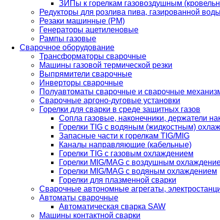
ЗИПы к горелкам газовоздушным (кровель
Редукторы для розлива пива, газированной вод
Резаки машинные (РМ)
Генераторы ацетиленовые
Рампы газовые
Сварочное оборудование
Трансформаторы сварочные
Машины газовой термической резки
Выпрямители сварочные
Инверторы сварочные
Полуавтоматы сварочные и сварочные механиз
Сварочные аргоно-дуговые установки
Горелки для сварки в среде защитных газов
Сопла газовые, наконечники, держатели на
Горелки TIG с водяным (жидкостным) охла
Запасные части к горелкам TIG/MIG
Каналы направляющие (кабельные)
Горелки TIG с газовым охлаждением
Горелки MIG/MAG с воздушным охлаждени
Горелки MIG/MAG с водяным охлаждением
Горелки для плазменной сварки
Сварочные автономные агрегаты, электростанц
Автоматы сварочные
Автоматическая сварка SAW
Машины контактной сварки