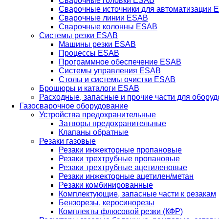
Сварочные головки ESAB
Сварочные источники для автоматизации 
Сварочные линии ESAB
Сварочные колонны ESAB
Системы резки ESAB
Машины резки ESAB
Процессы ESAB
Программное обеспечение ESAB
Системы управления ESAB
Столы и системы очистки ESAB
Брошюры и каталоги ESAB
Расходные, запасные и прочие части для обору
Газосварочное оборудование
Устройства предохранительные
Затворы предохранительные
Клапаны обратные
Резаки газовые
Резаки инжекторные пропановые
Резаки трехтрубные пропановые
Резаки трехтрубные ацетиленовые
Резаки инжекторные ацетилен/метан
Резаки комбинированные
Комплектующие, запасные части к резакам
Бензорезы, керосинорезы
Комплекты флюсовой резки (КФР)