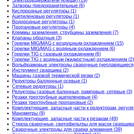
Электрододержатели (клещи) (19)
Затворы предохранительные (6)
Кислородные регуляторы (1)
Ацетиленовые регуляторы (1)
Водородные регуляторы (1)
Пропановые регуляторы (4)
Клеммы заземления, струбцины заземления (7)
Клапаны обратные (3)
Горелки MIG/MAG с воздушным охлаждением (15)
Горелки MIG/MAG с водяным охлаждением (6)
Горелки TIG с газовым охлаждением (6)
Горелки TIG с водяным (жидкостным) охлаждением (2)
Вольфрамовые электроды сварочные (неплавящиеся)
Инструмент сварщика (2)
Машины газовой термической резки (2)
Редукторы баллонные осевые (1)
Сетевые редукторы (1)
Редукторы газовые балонные, рамповые, сетевые (3)
Резаки трехтрубные ацетиленовые (4)
Резаки трехтрубные пропановые (2)
Комплектующие, запасные части к редукторам, регуля
Манометры (9)
Комплектующие, запасные части к резакам (49)
Стекла сварочные, светофильтры для масок сварщика
Сварочные электроды для сварки алюминия (39)