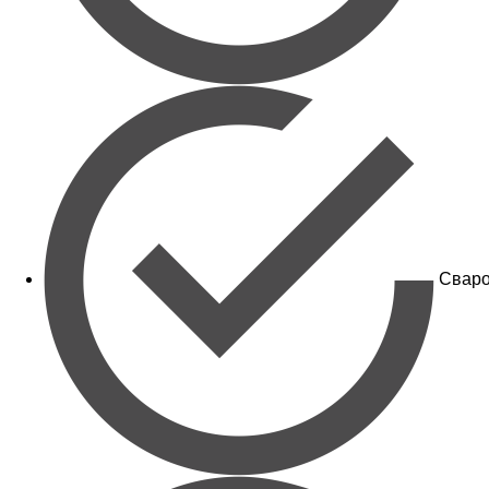
Сваро