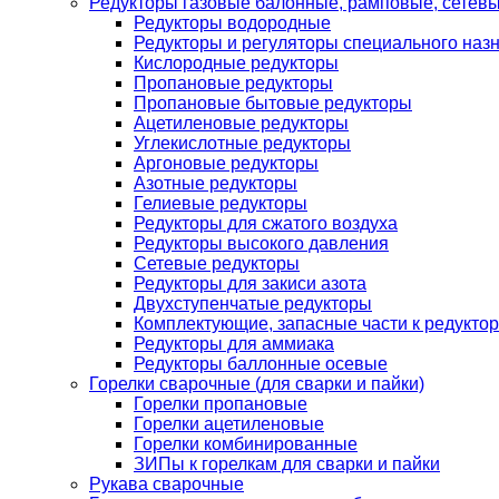
Редукторы газовые балонные, рамповые, сетев
Редукторы водородные
Редукторы и регуляторы специального наз
Кислородные редукторы
Пропановые редукторы
Пропановые бытовые редукторы
Ацетиленовые редукторы
Углекислотные редукторы
Аргоновые редукторы
Азотные редукторы
Гелиевые редукторы
Редукторы для сжатого воздуха
Редукторы высокого давления
Сетевые редукторы
Редукторы для закиси азота
Двухступенчатые редукторы
Комплектующие, запасные части к редуктор
Редукторы для аммиака
Редукторы баллонные осевые
Горелки сварочные (для сварки и пайки)
Горелки пропановые
Горелки ацетиленовые
Горелки комбинированные
ЗИПы к горелкам для сварки и пайки
Рукава сварочные