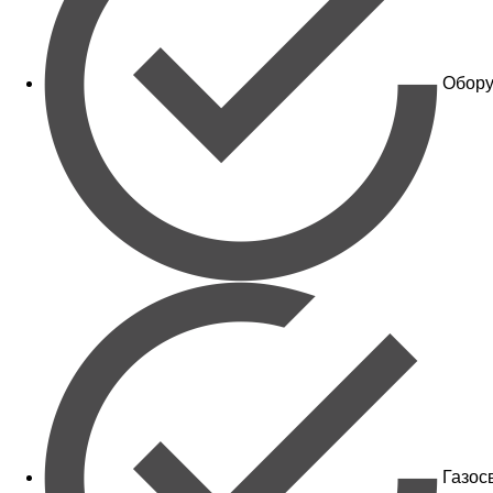
Обору
Газос