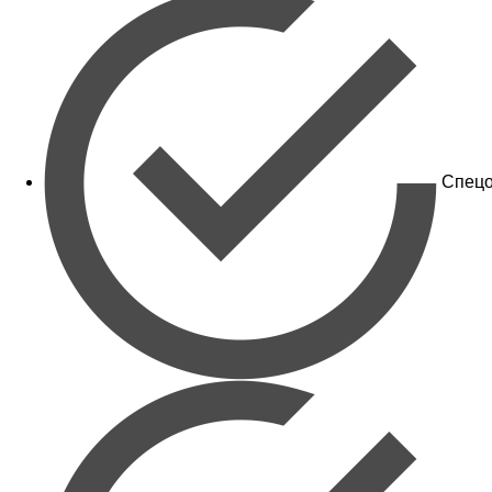
Спецо