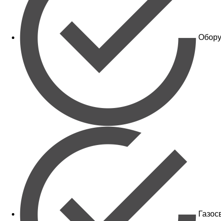
Обору
Газос