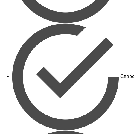
Сваро