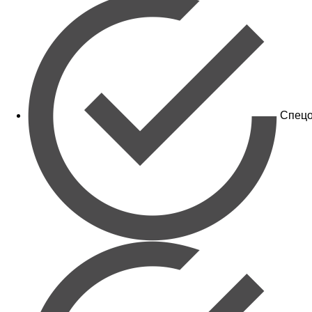
Спецо