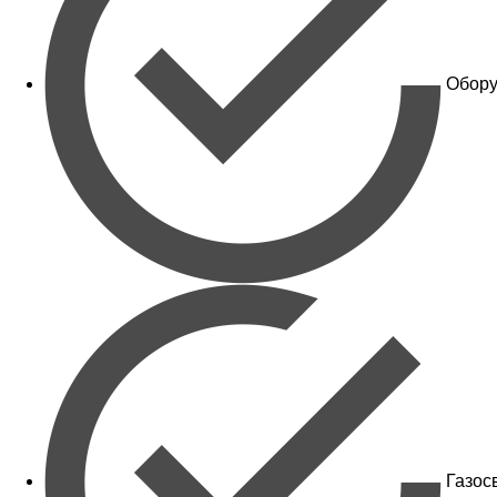
Обору
Газос