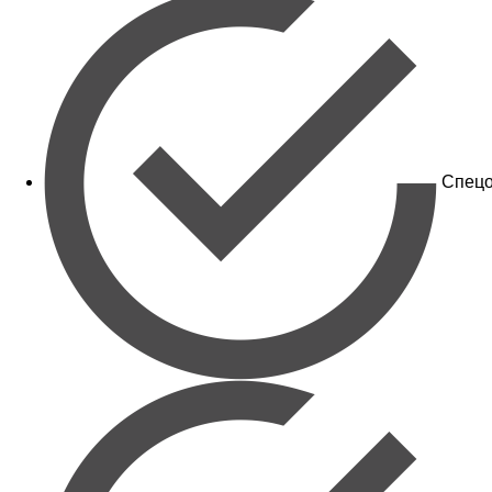
Спецо