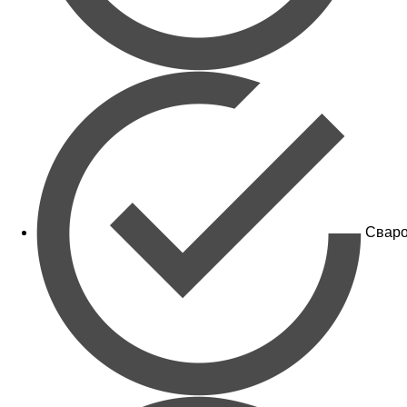
Сваро