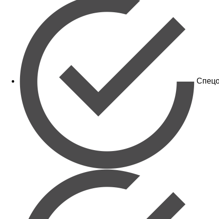
Спецо