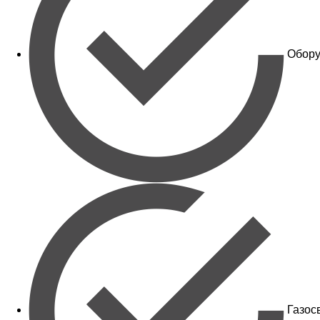
Обору
Газос