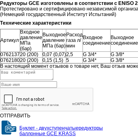
Редукторы GCE
изготовлены в соответствии с EN
ISO 2
Протестировано и сертифицировано независимой организ
(Немецкий государственный Институт Испытаний)
Технические характеристики
Входное
Выходное
Расход
давление
Входное
Выходное
Артикул
давление
газа л/
МПа
соединение
соединение
МПа (бар)
мин
(бар)
0762137
20 (200)
0,07 (0,07)
2,5
G 3/4*
G 3/8*
0762180
20 (200)
0,15 (1,5)
5
G 3/4*
G 3/8*
В настоящий момент отзывов о товаре нет, Ваш отзыв мож
ОТПРАВИТЬ
Буклет - двухступенчатыередукторы
баллонные GCE KRASS