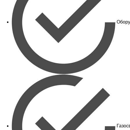
Обору
Газос