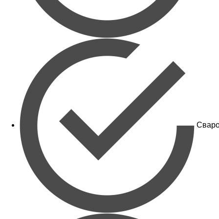
Сваро