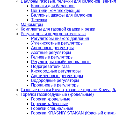
Баллоны газовые, тележки для баллонов, венти
Колпаки для баллонов
Вентили, комплектующие
Баллоны, шкафы для баллонов
Тележки
Манометры
Комплекты для газовой сварки и резки
Регуляторы и подогреватели газа
Регуляторы низкого давления
Углекислотные регуляторы
Аргоновые регулятры
Азотные регуляторы
Гелиевые регуляторы
Регуляторы комбинированные
Подогреватели газа
Кислородные регуляторы
Ацетиленовые регуляторы
Водородные регуляторы
Пропановые регуляторы
Газовые резаки Kovea, газовые горелки Kovea, б
Горелки газовоздушные (кровельные)
Горелки кровельные
Горелки кабельные
Горелки специальные
Горелка KRASNIY STAKAN (Красный стакан