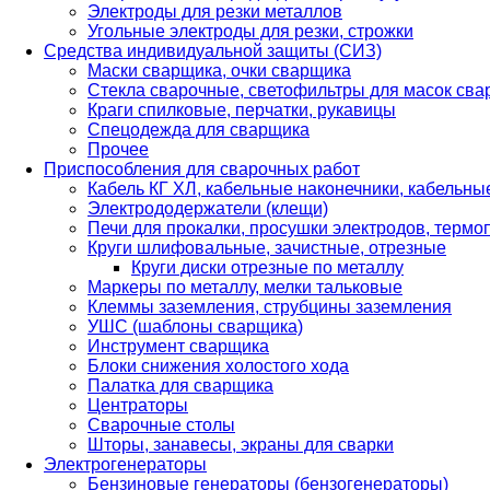
Электроды для резки металлов
Угольные электроды для резки, строжки
Средства индивидуальной защиты (СИЗ)
Маски сварщика, очки сварщика
Стекла сварочные, светофильтры для масок св
Краги спилковые, перчатки, рукавицы
Спецодежда для сварщика
Прочее
Приспособления для сварочных работ
Кабель КГ ХЛ, кабельные наконечники, кабельн
Электрододержатели (клещи)
Печи для прокалки, просушки электродов, терм
Круги шлифовальные, зачистные, отрезные
Круги диски отрезные по металлу
Маркеры по металлу, мелки тальковые
Клеммы заземления, струбцины заземления
УШС (шаблоны сварщика)
Инструмент сварщика
Блоки снижения холостого хода
Палатка для сварщика
Центраторы
Сварочные столы
Шторы, занавесы, экраны для сварки
Электрогенераторы
Бензиновые генераторы (бензогенераторы)