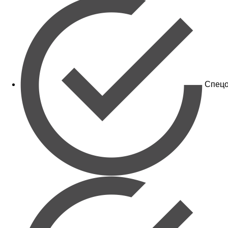
Спецо