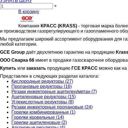
УЗНАТЬ ЦЕНУ
+
В корзину
Компания
КРАСС
(KRASS)
- торговая марка более
и производством газорегулирующего и газопламенного обо
Мы предлагаем широкий ассортимент оборудования для га
любой категории.
GCE Group
даёт двухлетнюю гарантию на продукцию
Krass
ООО Сварка 66
имеет в продаже газосварочное оборудов
Купить
или
заказать
продукцию
ГСЕ КРАСС
можно как на 
Представлен в следующих разделах каталога:
Кислородные редукторы (27)
Пропановые редукторы (16)
Резаки инжекторные ацетилен/метан (7)
Ацетиленовые редукторы (15)
Углекислотные редукторы (8)
Резаки инжекторные пропановые (24)
Горелки комбинированные (1)
Горелки кровельные (14)
Горелки ацетиленовые (2)
Аргоновые регулятры (4)