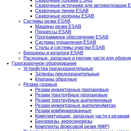
Сварочные головки ESAB
Сварочные источники для автоматизации 
Сварочные линии ESAB
Сварочные колонны ESAB
Системы резки ESAB
Машины резки ESAB
Процессы ESAB
Программное обеспечение ESAB
Системы управления ESAB
Столы и системы очистки ESAB
Брошюры и каталоги ESAB
Расходные, запасные и прочие части для обору
Газосварочное оборудование
Устройства предохранительные
Затворы предохранительные
Клапаны обратные
Резаки газовые
Резаки инжекторные пропановые
Резаки трехтрубные пропановые
Резаки трехтрубные ацетиленовые
Резаки инжекторные ацетилен/метан
Резаки комбинированные
Комплектующие, запасные части к резакам
Бензорезы, керосинорезы
Комплекты флюсовой резки (КФР)