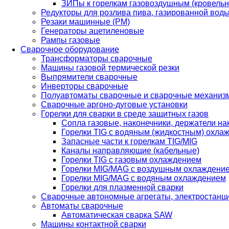
ЗИПы к горелкам газовоздушным (кровель
Редукторы для розлива пива, газированной вод
Резаки машинные (РМ)
Генераторы ацетиленовые
Рампы газовые
Сварочное оборудование
Трансформаторы сварочные
Машины газовой термической резки
Выпрямители сварочные
Инверторы сварочные
Полуавтоматы сварочные и сварочные механиз
Сварочные аргоно-дуговые установки
Горелки для сварки в среде защитных газов
Сопла газовые, наконечники, держатели на
Горелки TIG с водяным (жидкостным) охла
Запасные части к горелкам TIG/MIG
Каналы направляющие (кабельные)
Горелки TIG с газовым охлаждением
Горелки MIG/MAG с воздушным охлаждени
Горелки MIG/MAG с водяным охлаждением
Горелки для плазменной сварки
Сварочные автономные агрегаты, электростанц
Автоматы сварочные
Автоматическая сварка SAW
Машины контактной сварки