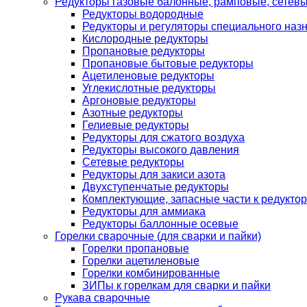
Редукторы газовые балонные, рамповые, сетев
Редукторы водородные
Редукторы и регуляторы специального наз
Кислородные редукторы
Пропановые редукторы
Пропановые бытовые редукторы
Ацетиленовые редукторы
Углекислотные редукторы
Аргоновые редукторы
Азотные редукторы
Гелиевые редукторы
Редукторы для сжатого воздуха
Редукторы высокого давления
Сетевые редукторы
Редукторы для закиси азота
Двухступенчатые редукторы
Комплектующие, запасные части к редуктор
Редукторы для аммиака
Редукторы баллонные осевые
Горелки сварочные (для сварки и пайки)
Горелки пропановые
Горелки ацетиленовые
Горелки комбинированные
ЗИПы к горелкам для сварки и пайки
Рукава сварочные