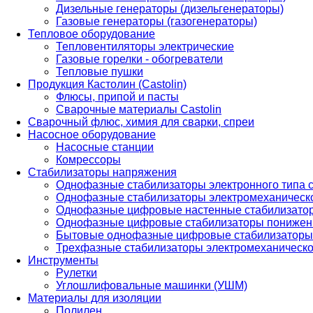
Дизельные генераторы (дизельгенераторы)
Газовые генераторы (газогенераторы)
Тепловое оборудование
Тепловентиляторы электрические
Газовые горелки - обогреватели
Тепловые пушки
Продукция Кастолин (Castolin)
Флюсы, припой и пасты
Сварочные материалы Castolin
Сварочный флюс, химия для сварки, спреи
Насосное оборудование
Насосные станции
Комрессоры
Стабилизаторы напряжения
Однофазные стабилизаторы электронного типа
Однофазные стабилизаторы электромеханическо
Однофазные цифровые настенные стабилизато
Однофазные цифровые стабилизаторы понижен
Бытовые однофазные цифровые стабилизаторы
Трехфазные стабилизаторы электромеханическо
Инструменты
Рулетки
Углошлифовальные машинки (УШМ)
Материалы для изоляции
Полилен