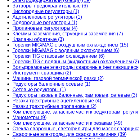
Электрододержатели (клещи) (19)
Затворы предохранительные (6)
Кислородные регуляторы (1)
Ацетиленовые регуляторы (1)
Водородные регуляторы (1)
Пропановые регуляторы (4)
Клеммы заземления, струбцины заземления (7)
Клапаны обратные (3)
Горелки MIG/MAG с воздушным охлаждением (15)
Горелки MIG/MAG с водяным охлаждением (6)
Горелки TIG с газовым охлаждением (6)
Горелки TIG с водяным (жидкостным) охлаждением (2)
Вольфрамовые электроды сварочные (неплавящиеся)
Инструмент сварщика (2)
Машины газовой термической резки (2)
Редукторы баллонные осевые (1)
Сетевые редукторы (1)
Редукторы газовые балонные, рамповые, сетевые (3)
Резаки трехтрубные ацетиленовые (4)
Резаки трехтрубные пропановые (2)
Комплектующие, запасные части к редукторам, регуля
Манометры (9)
Комплектующие, запасные части к резакам (49)
Стекла сварочные, светофильтры для масок сварщика
Сварочные электроды для сварки алюминия (39)