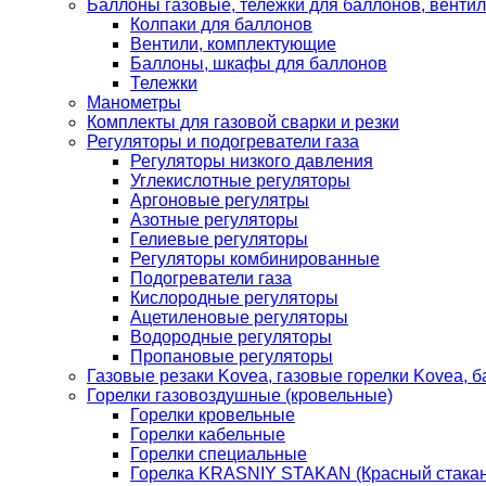
Баллоны газовые, тележки для баллонов, венти
Колпаки для баллонов
Вентили, комплектующие
Баллоны, шкафы для баллонов
Тележки
Манометры
Комплекты для газовой сварки и резки
Регуляторы и подогреватели газа
Регуляторы низкого давления
Углекислотные регуляторы
Аргоновые регулятры
Азотные регуляторы
Гелиевые регуляторы
Регуляторы комбинированные
Подогреватели газа
Кислородные регуляторы
Ацетиленовые регуляторы
Водородные регуляторы
Пропановые регуляторы
Газовые резаки Kovea, газовые горелки Kovea, б
Горелки газовоздушные (кровельные)
Горелки кровельные
Горелки кабельные
Горелки специальные
Горелка KRASNIY STAKAN (Красный стакан