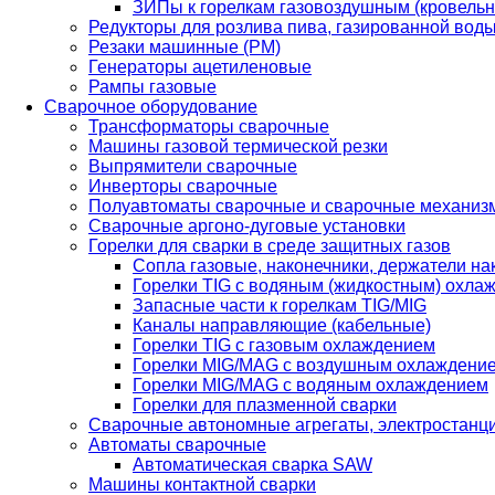
ЗИПы к горелкам газовоздушным (кровель
Редукторы для розлива пива, газированной вод
Резаки машинные (РМ)
Генераторы ацетиленовые
Рампы газовые
Сварочное оборудование
Трансформаторы сварочные
Машины газовой термической резки
Выпрямители сварочные
Инверторы сварочные
Полуавтоматы сварочные и сварочные механиз
Сварочные аргоно-дуговые установки
Горелки для сварки в среде защитных газов
Сопла газовые, наконечники, держатели на
Горелки TIG с водяным (жидкостным) охла
Запасные части к горелкам TIG/MIG
Каналы направляющие (кабельные)
Горелки TIG с газовым охлаждением
Горелки MIG/MAG с воздушным охлаждени
Горелки MIG/MAG с водяным охлаждением
Горелки для плазменной сварки
Сварочные автономные агрегаты, электростанц
Автоматы сварочные
Автоматическая сварка SAW
Машины контактной сварки