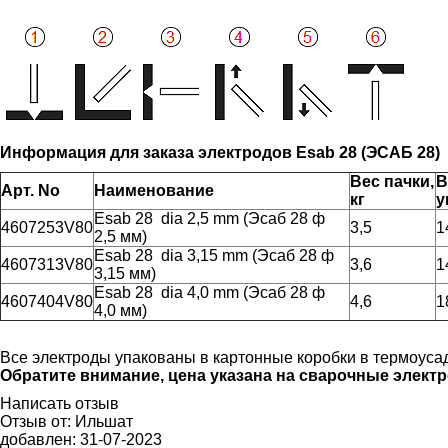
Информация для заказа электродов Esab 28 (ЭСАБ 28)
Вес пачки,
В
Арт. No
Наименование
кг
у
Esab 28 dia 2,5 mm (Эсаб 28 ф
4607253V80
3,5
1
2,5 мм)
Esab 28 dia 3,15 mm (Эсаб 28 ф
4607313V80
3,6
1
3,15 мм)
Esab 28 dia 4,0 mm (Эсаб 28 ф
4607404V80
4,6
1
4,0 мм)
Все электроды упакованы в картонные коробки в термоуса
Обратите внимание, цена указана на сварочные электро
Написать отзыв
Отзыв от:
Ильшат
добавлен:
31-07-2023