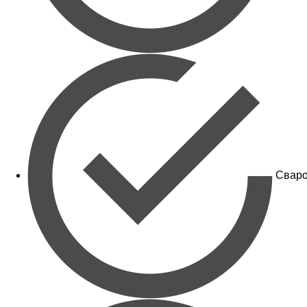
Сваро