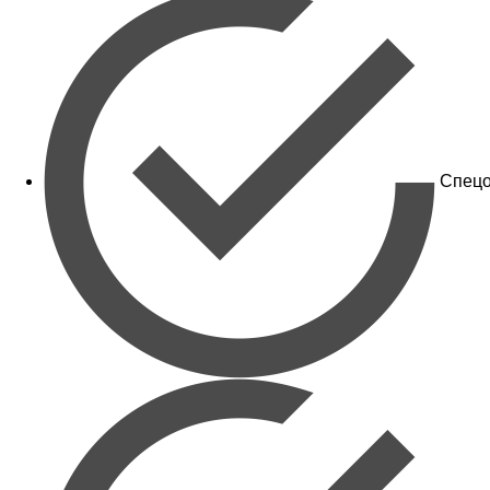
Спецо