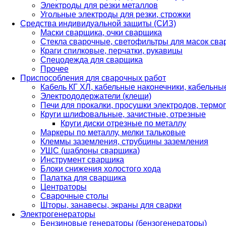
Электроды для резки металлов
Угольные электроды для резки, строжки
Средства индивидуальной защиты (СИЗ)
Маски сварщика, очки сварщика
Стекла сварочные, светофильтры для масок св
Краги спилковые, перчатки, рукавицы
Спецодежда для сварщика
Прочее
Приспособления для сварочных работ
Кабель КГ ХЛ, кабельные наконечники, кабельн
Электрододержатели (клещи)
Печи для прокалки, просушки электродов, терм
Круги шлифовальные, зачистные, отрезные
Круги диски отрезные по металлу
Маркеры по металлу, мелки тальковые
Клеммы заземления, струбцины заземления
УШС (шаблоны сварщика)
Инструмент сварщика
Блоки снижения холостого хода
Палатка для сварщика
Центраторы
Сварочные столы
Шторы, занавесы, экраны для сварки
Электрогенераторы
Бензиновые генераторы (бензогенераторы)