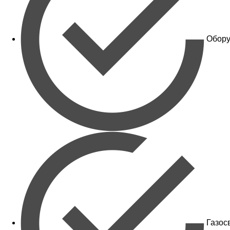
Обору
Газос