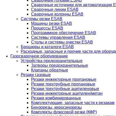
Сварочные головки ESAB
Сварочные источники для автоматизации 
Сварочные линии ESAB
Сварочные колонны ESAB
Системы резки ESAB
Машины резки ESAB
Процессы ESAB
Программное обеспечение ESAB
Системы управления ESAB
Столы и системы очистки ESAB
Брошюры и каталоги ESAB
Расходные, запасные и прочие части для обору
Газосварочное оборудование
Устройства предохранительные
Затворы предохранительные
Клапаны обратные
Резаки газовые
Резаки инжекторные пропановые
Резаки трехтрубные пропановые
Резаки трехтрубные ацетиленовые
Резаки инжекторные ацетилен/метан
Резаки комбинированные
Комплектующие, запасные части к резакам
Бензорезы, керосинорезы
Комплекты флюсовой резки (КФР)