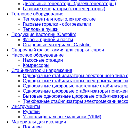
Дизельные генераторы (дизельгенераторы)
Газовые генераторы (газогенераторы)
Тепловое оборудование
Тепловентиляторы электрические
Газовые горелки - обогреватели
Тепловые пушки
Продукция Кастолин (Castolin)
Флюсы, припой и пасты
Сварочные материалы Castolin
Сварочный флюс, химия для сварки, спреи
Насосное оборудование
Насосные станции
Комрессоры
Стабилизаторы напряжения
Однофазные стабилизаторы электронного типа
Однофазные стабилизаторы электромеханическо
Однофазные цифровые настенные стабилизато
Однофазные цифровые стабилизаторы понижен
Бытовые однофазные цифровые стабилизаторы
Трехфазные стабилизаторы электромеханическо
Инструменты
Рулетки
Углошлифовальные машинки (УШМ)
Материалы для изоляции
Полилен