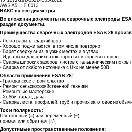
ТУ 1272-292-55224353-2022
AWS A5.1: E 6013
НАКС на все диаметры
Во вложении документы на сварочные электроды ESAB 
раздел документы.
Преимущества сварочных электродов ESAB 28 произво
-
Легко варить, гладкий шов
- Хорошо поджигаются, в том числе повторно
- Варят сверху вниз, в узких местах и в углах
- Идеальны для прихваток, коротких и корневых швов
- Сварка широких зазоров, листов с гальваническим покры
- Cварка от любого источника с Uхх не менее 50В
Области применения ESAB 28:
-
Гражданское строительство
- Ремонт сельскохозяйственной техники
- Ремонтные мастерские
- Хобби, гараж, дача
- Сварка листа, профилей, труб и прочих заготовок из обы
Ток и полярность:
Постоянный (=) или переменный (~),
прямая или обратная [+/-]
Допустимые пространственные положения: