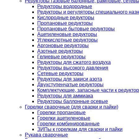
Редукторы газовые балонные, рамповые, сетев
Редукторы водородные
Редукторы и регуляторы специального наз
Кислородные редукторы
Пропановые редукторы
Пропановые бытовые редукторы
Ацетиленовые редукторы
Углекислотные редукторы
Аргоновые редукторы
Азотные редукторы
Гелиевые редукторы
Редукторы для сжатого воздуха
Редукторы высокого давления
Сетевые редукторы
Редукторы для закиси азота
Двухступенчатые редукторы
Комплектующие, запасные части к редуктор
Редукторы для аммиака
Редукторы баллонные осевые
Горелки сварочные (для сварки и пайки)
Горелки пропановые
Горелки ацетиленовые
Горелки комбинированные
ЗИПы к горелкам для сварки и пайки
Рукава сварочные