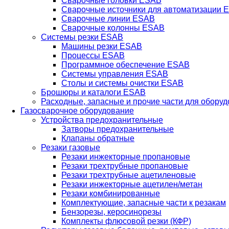
Сварочные головки ESAB
Сварочные источники для автоматизации 
Сварочные линии ESAB
Сварочные колонны ESAB
Системы резки ESAB
Машины резки ESAB
Процессы ESAB
Программное обеспечение ESAB
Системы управления ESAB
Столы и системы очистки ESAB
Брошюры и каталоги ESAB
Расходные, запасные и прочие части для обору
Газосварочное оборудование
Устройства предохранительные
Затворы предохранительные
Клапаны обратные
Резаки газовые
Резаки инжекторные пропановые
Резаки трехтрубные пропановые
Резаки трехтрубные ацетиленовые
Резаки инжекторные ацетилен/метан
Резаки комбинированные
Комплектующие, запасные части к резакам
Бензорезы, керосинорезы
Комплекты флюсовой резки (КФР)