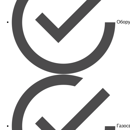
Обору
Газос