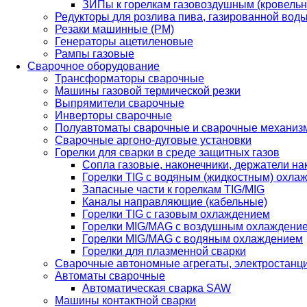
ЗИПы к горелкам газовоздушным (кровель
Редукторы для розлива пива, газированной вод
Резаки машинные (РМ)
Генераторы ацетиленовые
Рампы газовые
Сварочное оборудование
Трансформаторы сварочные
Машины газовой термической резки
Выпрямители сварочные
Инверторы сварочные
Полуавтоматы сварочные и сварочные механиз
Сварочные аргоно-дуговые установки
Горелки для сварки в среде защитных газов
Сопла газовые, наконечники, держатели на
Горелки TIG с водяным (жидкостным) охла
Запасные части к горелкам TIG/MIG
Каналы направляющие (кабельные)
Горелки TIG с газовым охлаждением
Горелки MIG/MAG с воздушным охлаждени
Горелки MIG/MAG с водяным охлаждением
Горелки для плазменной сварки
Сварочные автономные агрегаты, электростанц
Автоматы сварочные
Автоматическая сварка SAW
Машины контактной сварки