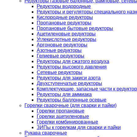
Редукторы газовые балонные, рамповые, сетев
Редукторы водородные
Редукторы и регуляторы специального наз
Кислородные редукторы
Пропановые редукторы
Пропановые бытовые редукторы
Ацетиленовые редукторы
Углекислотные редукторы
Аргоновые редукторы
Азотные редукторы
Гелиевые редукторы
Редукторы для сжатого воздуха
Редукторы высокого давления
Сетевые редукторы
Редукторы для закиси азота
Двухступенчатые редукторы
Комплектующие, запасные части к редуктор
Редукторы для аммиака
Редукторы баллонные осевые
Горелки сварочные (для сварки и пайки)
Горелки пропановые
Горелки ацетиленовые
Горелки комбинированные
ЗИПы к горелкам для сварки и пайки
Рукава сварочные