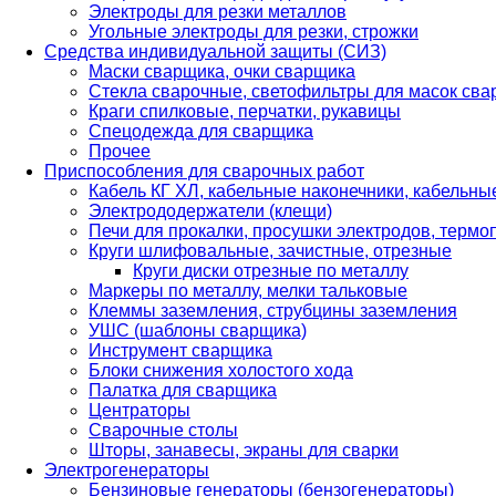
Электроды для резки металлов
Угольные электроды для резки, строжки
Средства индивидуальной защиты (СИЗ)
Маски сварщика, очки сварщика
Стекла сварочные, светофильтры для масок св
Краги спилковые, перчатки, рукавицы
Спецодежда для сварщика
Прочее
Приспособления для сварочных работ
Кабель КГ ХЛ, кабельные наконечники, кабельн
Электрододержатели (клещи)
Печи для прокалки, просушки электродов, терм
Круги шлифовальные, зачистные, отрезные
Круги диски отрезные по металлу
Маркеры по металлу, мелки тальковые
Клеммы заземления, струбцины заземления
УШС (шаблоны сварщика)
Инструмент сварщика
Блоки снижения холостого хода
Палатка для сварщика
Центраторы
Сварочные столы
Шторы, занавесы, экраны для сварки
Электрогенераторы
Бензиновые генераторы (бензогенераторы)