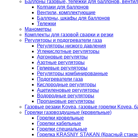
Баллоны газовые, тележки для баллонов, венти
Колпаки для баллонов
Вентили, комплектующие
Баллоны, шкафы для баллонов
Тележки
Манометры
Комплекты для газовой сварки и резки
Регуляторы и подогреватели газа
Регуляторы низкого давления
Углекислотные регуляторы
Аргоновые регулятры
Азотные регуляторы
Гелиевые регуляторы
Регуляторы комбинированные
Подогреватели газа
Кислородные регуляторы
Ацетиленовые регуляторы
Водородные регуляторы
Пропановые регуляторы
Газовые резаки Kovea, газовые горелки Kovea, б
Горелки газовоздушные (кровельные)
Горелки кровельные
Горелки кабельные
Горелки специальные
Горелка KRASNIY STAKAN (Красный стакан