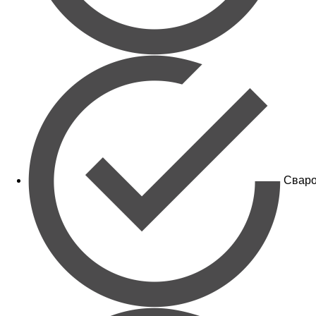
Сваро