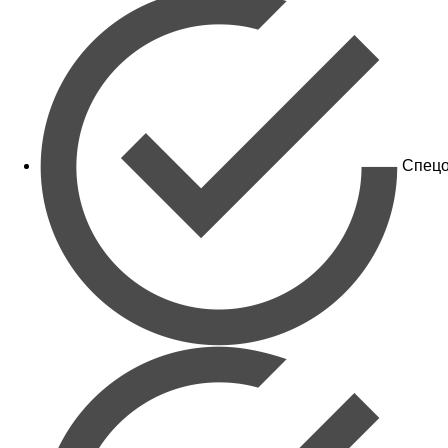
Спецо