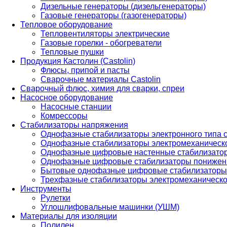
Дизельные генераторы (дизельгенераторы)
Газовые генераторы (газогенераторы)
Тепловое оборудование
Тепловентиляторы электрические
Газовые горелки - обогреватели
Тепловые пушки
Продукция Кастолин (Castolin)
Флюсы, припой и пасты
Сварочные материалы Castolin
Сварочный флюс, химия для сварки, спреи
Насосное оборудование
Насосные станции
Комрессоры
Стабилизаторы напряжения
Однофазные стабилизаторы электронного типа
Однофазные стабилизаторы электромеханическо
Однофазные цифровые настенные стабилизато
Однофазные цифровые стабилизаторы понижен
Бытовые однофазные цифровые стабилизаторы
Трехфазные стабилизаторы электромеханическо
Инструменты
Рулетки
Углошлифовальные машинки (УШМ)
Материалы для изоляции
Полилен