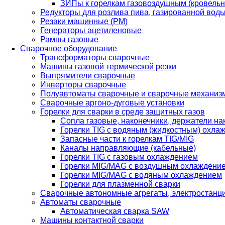
ЗИПы к горелкам газовоздушным (кровель
Редукторы для розлива пива, газированной вод
Резаки машинные (РМ)
Генераторы ацетиленовые
Рампы газовые
Сварочное оборудование
Трансформаторы сварочные
Машины газовой термической резки
Выпрямители сварочные
Инверторы сварочные
Полуавтоматы сварочные и сварочные механиз
Сварочные аргоно-дуговые установки
Горелки для сварки в среде защитных газов
Сопла газовые, наконечники, держатели на
Горелки TIG с водяным (жидкостным) охла
Запасные части к горелкам TIG/MIG
Каналы направляющие (кабельные)
Горелки TIG с газовым охлаждением
Горелки MIG/MAG с воздушным охлаждени
Горелки MIG/MAG с водяным охлаждением
Горелки для плазменной сварки
Сварочные автономные агрегаты, электростанц
Автоматы сварочные
Автоматическая сварка SAW
Машины контактной сварки