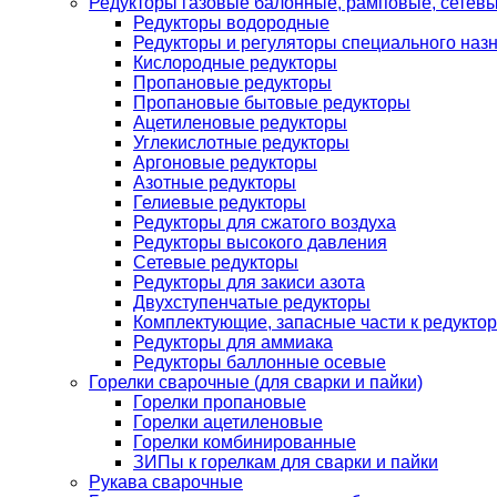
Редукторы газовые балонные, рамповые, сетев
Редукторы водородные
Редукторы и регуляторы специального наз
Кислородные редукторы
Пропановые редукторы
Пропановые бытовые редукторы
Ацетиленовые редукторы
Углекислотные редукторы
Аргоновые редукторы
Азотные редукторы
Гелиевые редукторы
Редукторы для сжатого воздуха
Редукторы высокого давления
Сетевые редукторы
Редукторы для закиси азота
Двухступенчатые редукторы
Комплектующие, запасные части к редуктор
Редукторы для аммиака
Редукторы баллонные осевые
Горелки сварочные (для сварки и пайки)
Горелки пропановые
Горелки ацетиленовые
Горелки комбинированные
ЗИПы к горелкам для сварки и пайки
Рукава сварочные