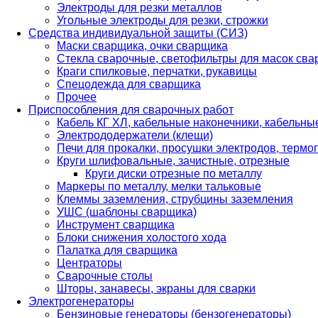
Электроды для резки металлов
Угольные электроды для резки, строжки
Средства индивидуальной защиты (СИЗ)
Маски сварщика, очки сварщика
Стекла сварочные, светофильтры для масок св
Краги спилковые, перчатки, рукавицы
Спецодежда для сварщика
Прочее
Приспособления для сварочных работ
Кабель КГ ХЛ, кабельные наконечники, кабельн
Электрододержатели (клещи)
Печи для прокалки, просушки электродов, терм
Круги шлифовальные, зачистные, отрезные
Круги диски отрезные по металлу
Маркеры по металлу, мелки тальковые
Клеммы заземления, струбцины заземления
УШС (шаблоны сварщика)
Инструмент сварщика
Блоки снижения холостого хода
Палатка для сварщика
Центраторы
Сварочные столы
Шторы, занавесы, экраны для сварки
Электрогенераторы
Бензиновые генераторы (бензогенераторы)