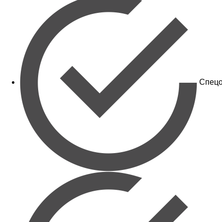
Спецо