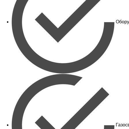
Обору
Газос