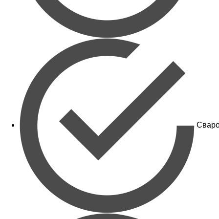
Сваро