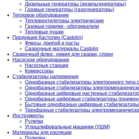
Дизельные генераторы (дизельгенераторы)
Газовые генераторы (газогенераторы)
Тепловое оборудование
Тепловентиляторы электрические
Газовые горелки - обогреватели
Тепловые пушки
Продукция Кастолин (Castolin)
Флюсы, припой и пасты
Сварочные материалы Castolin
Сварочный флюс, химия для сварки, спреи
Насосное оборудование
Насосные станции
Комрессоры
Стабилизаторы напряжения
Однофазные стабилизаторы электронного типа
Однофазные стабилизаторы электромеханическо
Однофазные цифровые настенные стабилизато
Однофазные цифровые стабилизаторы понижен
Бытовые однофазные цифровые стабилизаторы
Трехфазные стабилизаторы электромеханическо
Инструменты
Рулетки
Углошлифовальные машинки (УШМ)
Материалы для изоляции
Полилен