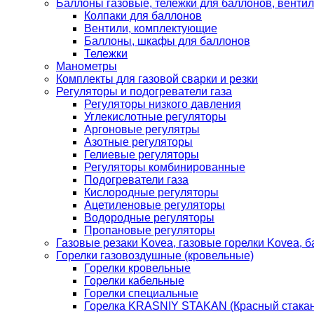
Баллоны газовые, тележки для баллонов, венти
Колпаки для баллонов
Вентили, комплектующие
Баллоны, шкафы для баллонов
Тележки
Манометры
Комплекты для газовой сварки и резки
Регуляторы и подогреватели газа
Регуляторы низкого давления
Углекислотные регуляторы
Аргоновые регулятры
Азотные регуляторы
Гелиевые регуляторы
Регуляторы комбинированные
Подогреватели газа
Кислородные регуляторы
Ацетиленовые регуляторы
Водородные регуляторы
Пропановые регуляторы
Газовые резаки Kovea, газовые горелки Kovea, б
Горелки газовоздушные (кровельные)
Горелки кровельные
Горелки кабельные
Горелки специальные
Горелка KRASNIY STAKAN (Красный стакан