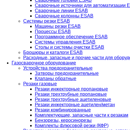
Сварочные головки ESAB
Сварочные источники для автоматизации 
Сварочные линии ESAB
Сварочные колонны ESAB
Системы резки ESAB
Машины резки ESAB
Процессы ESAB
Программное обеспечение ESAB
Системы управления ESAB
Столы и системы очистки ESAB
Брошюры и каталоги ESAB
Расходные, запасные и прочие части для обору
Газосварочное оборудование
Устройства предохранительные
Затворы предохранительные
Клапаны обратные
Резаки газовые
Резаки инжекторные пропановые
Резаки трехтрубные пропановые
Резаки трехтрубные ацетиленовые
Резаки инжекторные ацетилен/метан
Резаки комбинированные
Комплектующие, запасные части к резакам
Бензорезы, керосинорезы
Комплекты флюсовой резки (КФР)