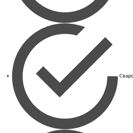
Сваро