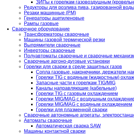
ЗИПы к горелкам газовоздушным (кровель
Редукторы для розлива пива, газированной вод
Резаки машинные (РМ)
Генераторы ацетиленовые
Рампы газовые
Сварочное оборудование
Трансформаторы сварочные
Машины газовой термической резки
Выпрямители сварочные
Инверторы сварочные
Полуавтоматы сварочные и сварочные механиз
Сварочные аргоно-дуговые установки
Горелки для сварки в среде защитных газов
Сопла газовые, наконечники, держатели на
Горелки TIG с водяным (жидкостным) охла
Запасные части к горелкам TIG/MIG
Каналы направляющие (кабельные)
Горелки TIG с газовым охлаждением
Горелки MIG/MAG с воздушным охлаждени
Горелки MIG/MAG с водяным охлаждением
Горелки для плазменной сварки
Сварочные автономные агрегаты, электростанц
Автоматы сварочные
Автоматическая сварка SAW
Машины контактной сварки