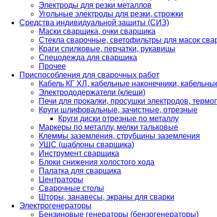
Электроды для резки металлов
Угольные электроды для резки, строжки
Средства индивидуальной защиты (СИЗ)
Маски сварщика, очки сварщика
Стекла сварочные, светофильтры для масок св
Краги спилковые, перчатки, рукавицы
Спецодежда для сварщика
Прочее
Приспособления для сварочных работ
Кабель КГ ХЛ, кабельные наконечники, кабельн
Электрододержатели (клещи)
Печи для прокалки, просушки электродов, терм
Круги шлифовальные, зачистные, отрезные
Круги диски отрезные по металлу
Маркеры по металлу, мелки тальковые
Клеммы заземления, струбцины заземления
УШС (шаблоны сварщика)
Инструмент сварщика
Блоки снижения холостого хода
Палатка для сварщика
Центраторы
Сварочные столы
Шторы, занавесы, экраны для сварки
Электрогенераторы
Бензиновые генераторы (бензогенераторы)