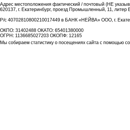
Адрес местоположения фактический / почтовый (НЕ указыва
620137, г. Екатеринбург, проезд Промышленный, 11, литер 
Р/с 40702810800210017449 в БАНК «НЕЙВА» ООО, г. Екат
ОКПО: 31402488 ОКАТО: 65401380000
ОГРН: 1136685027203 ОКОПФ: 12165
Мы собираем статистику о посещениях сайта с помощью coo