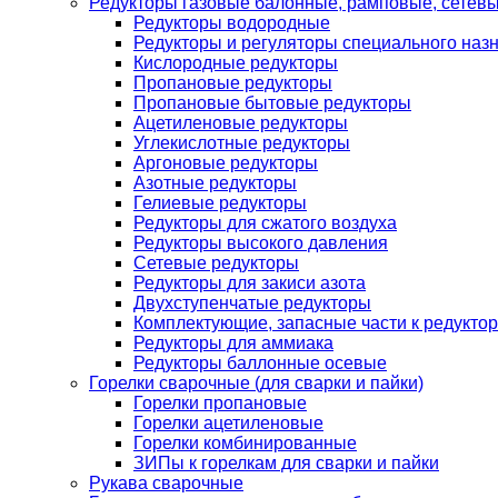
Редукторы газовые балонные, рамповые, сетев
Редукторы водородные
Редукторы и регуляторы специального наз
Кислородные редукторы
Пропановые редукторы
Пропановые бытовые редукторы
Ацетиленовые редукторы
Углекислотные редукторы
Аргоновые редукторы
Азотные редукторы
Гелиевые редукторы
Редукторы для сжатого воздуха
Редукторы высокого давления
Сетевые редукторы
Редукторы для закиси азота
Двухступенчатые редукторы
Комплектующие, запасные части к редуктор
Редукторы для аммиака
Редукторы баллонные осевые
Горелки сварочные (для сварки и пайки)
Горелки пропановые
Горелки ацетиленовые
Горелки комбинированные
ЗИПы к горелкам для сварки и пайки
Рукава сварочные