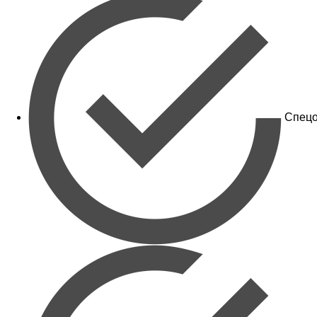
Спецо