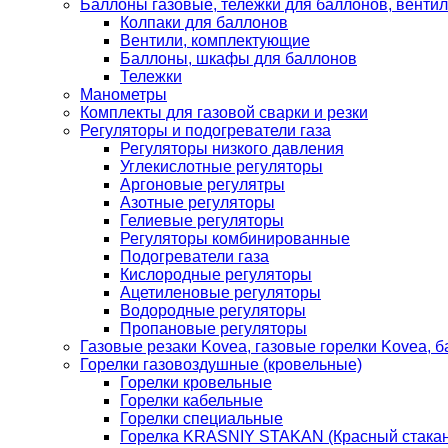
Баллоны газовые, тележки для баллонов, венти
Колпаки для баллонов
Вентили, комплектующие
Баллоны, шкафы для баллонов
Тележки
Манометры
Комплекты для газовой сварки и резки
Регуляторы и подогреватели газа
Регуляторы низкого давления
Углекислотные регуляторы
Аргоновые регулятры
Азотные регуляторы
Гелиевые регуляторы
Регуляторы комбинированные
Подогреватели газа
Кислородные регуляторы
Ацетиленовые регуляторы
Водородные регуляторы
Пропановые регуляторы
Газовые резаки Kovea, газовые горелки Kovea, б
Горелки газовоздушные (кровельные)
Горелки кровельные
Горелки кабельные
Горелки специальные
Горелка KRASNIY STAKAN (Красный стакан