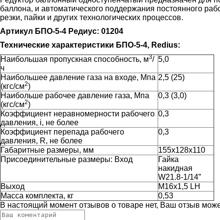
баллона, и автоматического поддержания постоянного рабоч
резки, пайки и других технологических процессов.
Артикул БПО-5-4 Редиус: 01204
Технические характеристики БПО-5-4, Redius:
3
Наибольшая пропускная способность, м
/
5,0
ч
Наибольшее давление газа на входе, Мпа
2,5 (25)
2
(кгс/см
)
Наибольше рабочее давление газа, Мпа
0,3 (3,0)
2
(кгс/см
)
Коэффициент неравномерности рабочего
0,3
давления, i, не более
Коэффициент перепада рабочего
0,3
давления, R, не более
Габаритные размеры, мм
155х128х110
Присоединительные размеры: Вход
Гайка
накидная
W21.8-1/14”
Выход
М16х1,5 LH
Масса комплекта, кг
0,53
В настоящий момент отзывов о товаре нет, Ваш отзыв мож