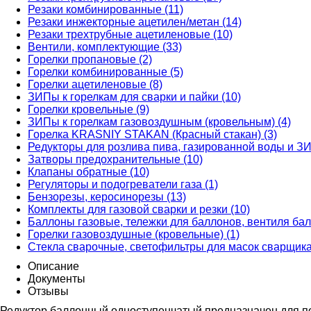
Резаки комбинированные (11)
Резаки инжекторные ацетилен/метан (14)
Резаки трехтрубные ацетиленовые (10)
Вентили, комплектующие (33)
Горелки пропановые (2)
Горелки комбинированные (5)
Горелки ацетиленовые (8)
ЗИПы к горелкам для сварки и пайки (10)
Горелки кровельные (9)
ЗИПы к горелкам газовоздушным (кровельным) (4)
Горелка KRASNIY STAKAN (Красный стакан) (3)
Редукторы для розлива пива, газированной воды и ЗИ
Затворы предохранительные (10)
Клапаны обратные (10)
Регуляторы и подогреватели газа (1)
Бензорезы, керосинорезы (13)
Комплекты для газовой сварки и резки (10)
Баллоны газовые, тележки для баллонов, вентиля бал
Горелки газовоздушные (кровельные) (1)
Стекла сварочные, светофильтры для масок сварщика
Описание
Документы
Отзывы
Редуктор баллонный одноступенчатый предназначен для по