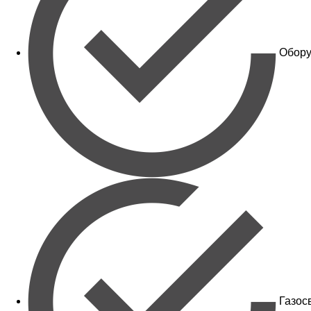
Обору
Газос