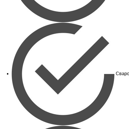
Сваро