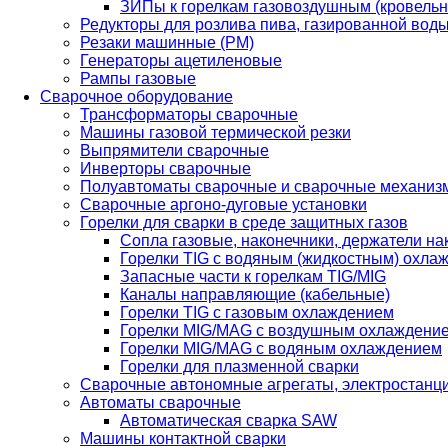
ЗИПы к горелкам газовоздушным (кровель
Редукторы для розлива пива, газированной вод
Резаки машинные (РМ)
Генераторы ацетиленовые
Рампы газовые
Сварочное оборудование
Трансформаторы сварочные
Машины газовой термической резки
Выпрямители сварочные
Инверторы сварочные
Полуавтоматы сварочные и сварочные механиз
Сварочные аргоно-дуговые установки
Горелки для сварки в среде защитных газов
Сопла газовые, наконечники, держатели на
Горелки TIG с водяным (жидкостным) охла
Запасные части к горелкам TIG/MIG
Каналы направляющие (кабельные)
Горелки TIG с газовым охлаждением
Горелки MIG/MAG с воздушным охлаждени
Горелки MIG/MAG с водяным охлаждением
Горелки для плазменной сварки
Сварочные автономные агрегаты, электростанц
Автоматы сварочные
Автоматическая сварка SAW
Машины контактной сварки