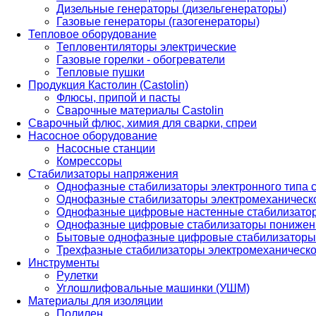
Дизельные генераторы (дизельгенераторы)
Газовые генераторы (газогенераторы)
Тепловое оборудование
Тепловентиляторы электрические
Газовые горелки - обогреватели
Тепловые пушки
Продукция Кастолин (Castolin)
Флюсы, припой и пасты
Сварочные материалы Castolin
Сварочный флюс, химия для сварки, спреи
Насосное оборудование
Насосные станции
Комрессоры
Стабилизаторы напряжения
Однофазные стабилизаторы электронного типа
Однофазные стабилизаторы электромеханическо
Однофазные цифровые настенные стабилизато
Однофазные цифровые стабилизаторы понижен
Бытовые однофазные цифровые стабилизаторы
Трехфазные стабилизаторы электромеханическо
Инструменты
Рулетки
Углошлифовальные машинки (УШМ)
Материалы для изоляции
Полилен