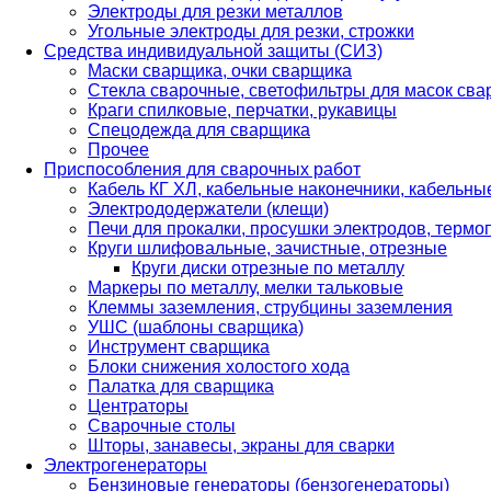
Электроды для резки металлов
Угольные электроды для резки, строжки
Средства индивидуальной защиты (СИЗ)
Маски сварщика, очки сварщика
Стекла сварочные, светофильтры для масок св
Краги спилковые, перчатки, рукавицы
Спецодежда для сварщика
Прочее
Приспособления для сварочных работ
Кабель КГ ХЛ, кабельные наконечники, кабельн
Электрододержатели (клещи)
Печи для прокалки, просушки электродов, терм
Круги шлифовальные, зачистные, отрезные
Круги диски отрезные по металлу
Маркеры по металлу, мелки тальковые
Клеммы заземления, струбцины заземления
УШС (шаблоны сварщика)
Инструмент сварщика
Блоки снижения холостого хода
Палатка для сварщика
Центраторы
Сварочные столы
Шторы, занавесы, экраны для сварки
Электрогенераторы
Бензиновые генераторы (бензогенераторы)