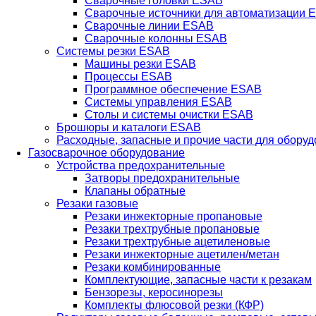
Сварочные головки ESAB
Сварочные источники для автоматизации 
Сварочные линии ESAB
Сварочные колонны ESAB
Системы резки ESAB
Машины резки ESAB
Процессы ESAB
Программное обеспечение ESAB
Системы управления ESAB
Столы и системы очистки ESAB
Брошюры и каталоги ESAB
Расходные, запасные и прочие части для обору
Газосварочное оборудование
Устройства предохранительные
Затворы предохранительные
Клапаны обратные
Резаки газовые
Резаки инжекторные пропановые
Резаки трехтрубные пропановые
Резаки трехтрубные ацетиленовые
Резаки инжекторные ацетилен/метан
Резаки комбинированные
Комплектующие, запасные части к резакам
Бензорезы, керосинорезы
Комплекты флюсовой резки (КФР)