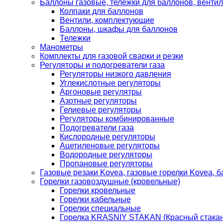
Баллоны газовые, тележки для баллонов, венти
Колпаки для баллонов
Вентили, комплектующие
Баллоны, шкафы для баллонов
Тележки
Манометры
Комплекты для газовой сварки и резки
Регуляторы и подогреватели газа
Регуляторы низкого давления
Углекислотные регуляторы
Аргоновые регулятры
Азотные регуляторы
Гелиевые регуляторы
Регуляторы комбинированные
Подогреватели газа
Кислородные регуляторы
Ацетиленовые регуляторы
Водородные регуляторы
Пропановые регуляторы
Газовые резаки Kovea, газовые горелки Kovea, б
Горелки газовоздушные (кровельные)
Горелки кровельные
Горелки кабельные
Горелки специальные
Горелка KRASNIY STAKAN (Красный стакан