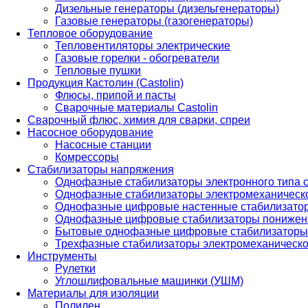
Дизельные генераторы (дизельгенераторы)
Газовые генераторы (газогенераторы)
Тепловое оборудование
Тепловентиляторы электрические
Газовые горелки - обогреватели
Тепловые пушки
Продукция Кастолин (Castolin)
Флюсы, припой и пасты
Сварочные материалы Castolin
Сварочный флюс, химия для сварки, спреи
Насосное оборудование
Насосные станции
Комрессоры
Стабилизаторы напряжения
Однофазные стабилизаторы электронного типа
Однофазные стабилизаторы электромеханическо
Однофазные цифровые настенные стабилизато
Однофазные цифровые стабилизаторы понижен
Бытовые однофазные цифровые стабилизаторы
Трехфазные стабилизаторы электромеханическо
Инструменты
Рулетки
Углошлифовальные машинки (УШМ)
Материалы для изоляции
Полилен