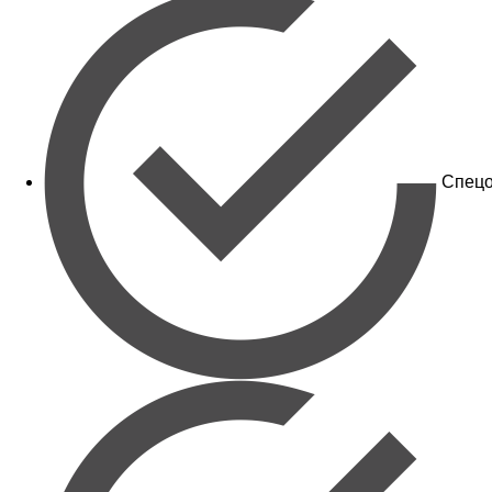
Спецо