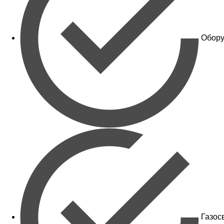
Обору
Газос