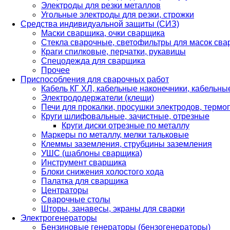
Электроды для резки металлов
Угольные электроды для резки, строжки
Средства индивидуальной защиты (СИЗ)
Маски сварщика, очки сварщика
Стекла сварочные, светофильтры для масок св
Краги спилковые, перчатки, рукавицы
Спецодежда для сварщика
Прочее
Приспособления для сварочных работ
Кабель КГ ХЛ, кабельные наконечники, кабельн
Электрододержатели (клещи)
Печи для прокалки, просушки электродов, терм
Круги шлифовальные, зачистные, отрезные
Круги диски отрезные по металлу
Маркеры по металлу, мелки тальковые
Клеммы заземления, струбцины заземления
УШС (шаблоны сварщика)
Инструмент сварщика
Блоки снижения холостого хода
Палатка для сварщика
Центраторы
Сварочные столы
Шторы, занавесы, экраны для сварки
Электрогенераторы
Бензиновые генераторы (бензогенераторы)