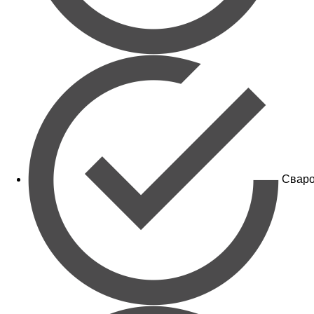
Сваро