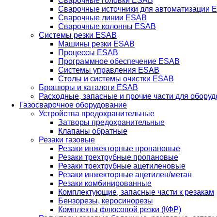
Сварочные головки ESAB
Сварочные источники для автоматизации 
Сварочные линии ESAB
Сварочные колонны ESAB
Системы резки ESAB
Машины резки ESAB
Процессы ESAB
Программное обеспечение ESAB
Системы управления ESAB
Столы и системы очистки ESAB
Брошюры и каталоги ESAB
Расходные, запасные и прочие части для обору
Газосварочное оборудование
Устройства предохранительные
Затворы предохранительные
Клапаны обратные
Резаки газовые
Резаки инжекторные пропановые
Резаки трехтрубные пропановые
Резаки трехтрубные ацетиленовые
Резаки инжекторные ацетилен/метан
Резаки комбинированные
Комплектующие, запасные части к резакам
Бензорезы, керосинорезы
Комплекты флюсовой резки (КФР)