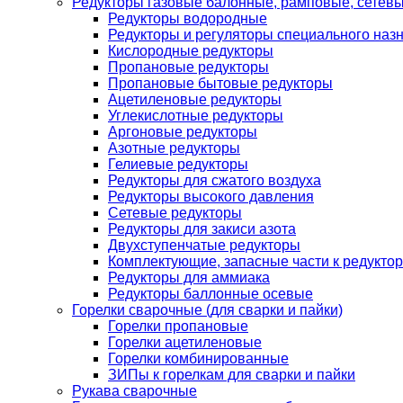
Редукторы газовые балонные, рамповые, сетев
Редукторы водородные
Редукторы и регуляторы специального наз
Кислородные редукторы
Пропановые редукторы
Пропановые бытовые редукторы
Ацетиленовые редукторы
Углекислотные редукторы
Аргоновые редукторы
Азотные редукторы
Гелиевые редукторы
Редукторы для сжатого воздуха
Редукторы высокого давления
Сетевые редукторы
Редукторы для закиси азота
Двухступенчатые редукторы
Комплектующие, запасные части к редуктор
Редукторы для аммиака
Редукторы баллонные осевые
Горелки сварочные (для сварки и пайки)
Горелки пропановые
Горелки ацетиленовые
Горелки комбинированные
ЗИПы к горелкам для сварки и пайки
Рукава сварочные