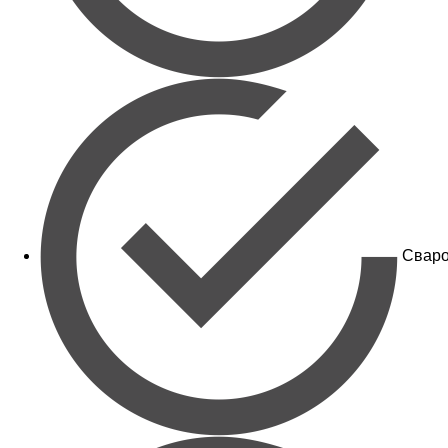
Сваро