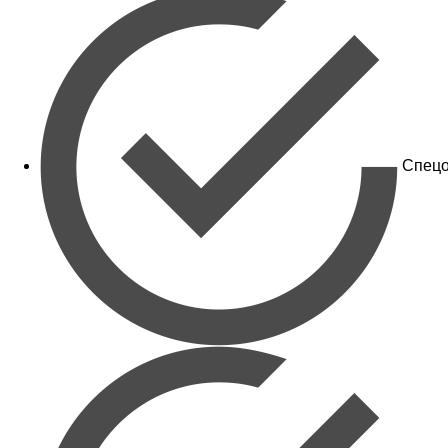
Спецо