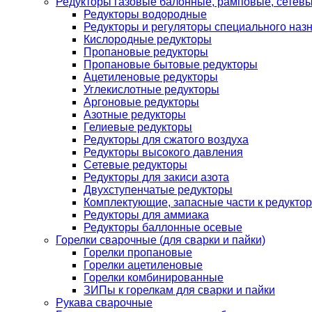
Редукторы газовые балонные, рамповые, сетев
Редукторы водородные
Редукторы и регуляторы специального наз
Кислородные редукторы
Пропановые редукторы
Пропановые бытовые редукторы
Ацетиленовые редукторы
Углекислотные редукторы
Аргоновые редукторы
Азотные редукторы
Гелиевые редукторы
Редукторы для сжатого воздуха
Редукторы высокого давления
Сетевые редукторы
Редукторы для закиси азота
Двухступенчатые редукторы
Комплектующие, запасные части к редуктор
Редукторы для аммиака
Редукторы баллонные осевые
Горелки сварочные (для сварки и пайки)
Горелки пропановые
Горелки ацетиленовые
Горелки комбинированные
ЗИПы к горелкам для сварки и пайки
Рукава сварочные