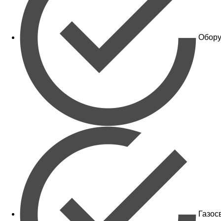
Обору
Газос