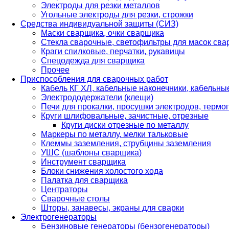
Электроды для резки металлов
Угольные электроды для резки, строжки
Средства индивидуальной защиты (СИЗ)
Маски сварщика, очки сварщика
Стекла сварочные, светофильтры для масок св
Краги спилковые, перчатки, рукавицы
Спецодежда для сварщика
Прочее
Приспособления для сварочных работ
Кабель КГ ХЛ, кабельные наконечники, кабельн
Электрододержатели (клещи)
Печи для прокалки, просушки электродов, терм
Круги шлифовальные, зачистные, отрезные
Круги диски отрезные по металлу
Маркеры по металлу, мелки тальковые
Клеммы заземления, струбцины заземления
УШС (шаблоны сварщика)
Инструмент сварщика
Блоки снижения холостого хода
Палатка для сварщика
Центраторы
Сварочные столы
Шторы, занавесы, экраны для сварки
Электрогенераторы
Бензиновые генераторы (бензогенераторы)