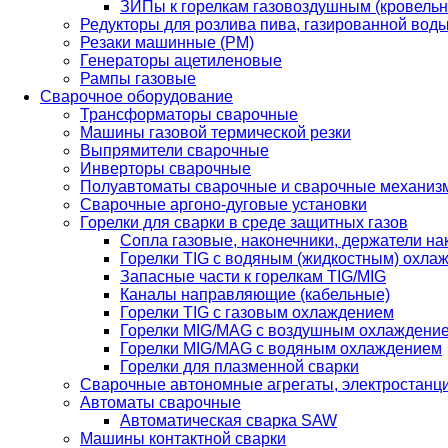
ЗИПы к горелкам газовоздушным (кровель
Редукторы для розлива пива, газированной вод
Резаки машинные (РМ)
Генераторы ацетиленовые
Рампы газовые
Сварочное оборудование
Трансформаторы сварочные
Машины газовой термической резки
Выпрямители сварочные
Инверторы сварочные
Полуавтоматы сварочные и сварочные механиз
Сварочные аргоно-дуговые установки
Горелки для сварки в среде защитных газов
Сопла газовые, наконечники, держатели на
Горелки TIG с водяным (жидкостным) охла
Запасные части к горелкам TIG/MIG
Каналы направляющие (кабельные)
Горелки TIG с газовым охлаждением
Горелки MIG/MAG с воздушным охлаждени
Горелки MIG/MAG с водяным охлаждением
Горелки для плазменной сварки
Сварочные автономные агрегаты, электростанц
Автоматы сварочные
Автоматическая сварка SAW
Машины контактной сварки