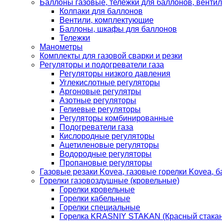
Баллоны газовые, тележки для баллонов, венти
Колпаки для баллонов
Вентили, комплектующие
Баллоны, шкафы для баллонов
Тележки
Манометры
Комплекты для газовой сварки и резки
Регуляторы и подогреватели газа
Регуляторы низкого давления
Углекислотные регуляторы
Аргоновые регулятры
Азотные регуляторы
Гелиевые регуляторы
Регуляторы комбинированные
Подогреватели газа
Кислородные регуляторы
Ацетиленовые регуляторы
Водородные регуляторы
Пропановые регуляторы
Газовые резаки Kovea, газовые горелки Kovea, б
Горелки газовоздушные (кровельные)
Горелки кровельные
Горелки кабельные
Горелки специальные
Горелка KRASNIY STAKAN (Красный стакан