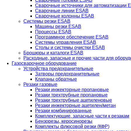
Сварочные головки ESAB
Сварочные источники для автоматизации 
Сварочные линии ESAB
Сварочные колонны ESAB
Системы резки ESAB
Машины резки ESAB
Процессы ESAB
Программное обеспечение ESAB
Системы управления ESAB
Столы и системы очистки ESAB
Брошюры и каталоги ESAB
Расходные, запасные и прочие части для обору
Газосварочное оборудование
Устройства предохранительные
Затворы предохранительные
Клапаны обратные
Резаки газовые
Резаки инжекторные пропановые
Резаки трехтрубные пропановые
Резаки трехтрубные ацетиленовые
Резаки инжекторные ацетилен/метан
Резаки комбинированные
Комплектующие, запасные части к резакам
Бензорезы, керосинорезы
Комплекты флюсовой резки (КФР)