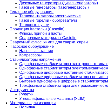
Дизельные генераторы (дизельгенераторы)
Газовые генераторы (газогенераторы)
Тепловое оборудование
Тепловентиляторы электрические
Газовые горелки - обогреватели
Тепловые пушки
Продукция Кастолин (Castolin)
Флюсы, припой и пасты
Сварочные материалы Castolin
Сварочный флюс, химия для сварки, спреи
Насосное оборудование
Насосные станции
Комрессоры
Стабилизаторы напряжения
Однофазные стабилизаторы электронного типа
Однофазные стабилизаторы электромеханическо
Однофазные цифровые настенные стабилизато
Однофазные цифровые стабилизаторы понижен
Бытовые однофазные цифровые стабилизаторы
Трехфазные стабилизаторы электромеханическо
Инструменты
Рулетки
Углошлифовальные машинки (УШМ)
Материалы для изоляции
Полилен