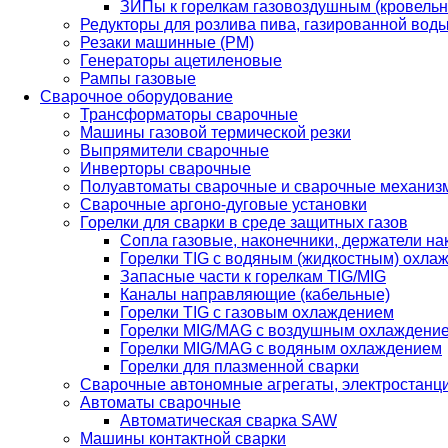
ЗИПы к горелкам газовоздушным (кровель
Редукторы для розлива пива, газированной вод
Резаки машинные (РМ)
Генераторы ацетиленовые
Рампы газовые
Сварочное оборудование
Трансформаторы сварочные
Машины газовой термической резки
Выпрямители сварочные
Инверторы сварочные
Полуавтоматы сварочные и сварочные механиз
Сварочные аргоно-дуговые установки
Горелки для сварки в среде защитных газов
Сопла газовые, наконечники, держатели на
Горелки TIG с водяным (жидкостным) охла
Запасные части к горелкам TIG/MIG
Каналы направляющие (кабельные)
Горелки TIG с газовым охлаждением
Горелки MIG/MAG с воздушным охлаждени
Горелки MIG/MAG с водяным охлаждением
Горелки для плазменной сварки
Сварочные автономные агрегаты, электростанц
Автоматы сварочные
Автоматическая сварка SAW
Машины контактной сварки