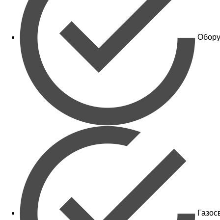
Обору
Газос