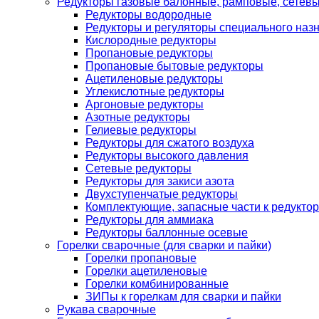
Редукторы газовые балонные, рамповые, сетев
Редукторы водородные
Редукторы и регуляторы специального наз
Кислородные редукторы
Пропановые редукторы
Пропановые бытовые редукторы
Ацетиленовые редукторы
Углекислотные редукторы
Аргоновые редукторы
Азотные редукторы
Гелиевые редукторы
Редукторы для сжатого воздуха
Редукторы высокого давления
Сетевые редукторы
Редукторы для закиси азота
Двухступенчатые редукторы
Комплектующие, запасные части к редуктор
Редукторы для аммиака
Редукторы баллонные осевые
Горелки сварочные (для сварки и пайки)
Горелки пропановые
Горелки ацетиленовые
Горелки комбинированные
ЗИПы к горелкам для сварки и пайки
Рукава сварочные