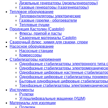
Дизельные генераторы (дизельгенераторы)
Газовые генераторы (газогенераторы)
Тепловое оборудование
Тепловентиляторы электрические
Газовые горелки - обогреватели
Тепловые пушки
Продукция Кастолин (Castolin)
Флюсы, припой и пасты
Сварочные материалы Castolin
Сварочный флюс, химия для сварки, спреи
Насосное оборудование
Насосные станции
Комрессоры
Стабилизаторы напряжения
Однофазные стабилизаторы электронного типа
Однофазные стабилизаторы электромеханическо
Однофазные цифровые настенные стабилизато
Однофазные цифровые стабилизаторы понижен
Бытовые однофазные цифровые стабилизаторы
Трехфазные стабилизаторы электромеханическо
Инструменты
Рулетки
Углошлифовальные машинки (УШМ)
Материалы для изоляции
Полилен