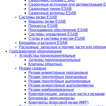
Сварочные головки ESAB
Сварочные источники для автоматизации 
Сварочные линии ESAB
Сварочные колонны ESAB
Системы резки ESAB
Машины резки ESAB
Процессы ESAB
Программное обеспечение ESAB
Системы управления ESAB
Столы и системы очистки ESAB
Брошюры и каталоги ESAB
Расходные, запасные и прочие части для обору
Газосварочное оборудование
Устройства предохранительные
Затворы предохранительные
Клапаны обратные
Резаки газовые
Резаки инжекторные пропановые
Резаки трехтрубные пропановые
Резаки трехтрубные ацетиленовые
Резаки инжекторные ацетилен/метан
Резаки комбинированные
Комплектующие, запасные части к резакам
Бензорезы, керосинорезы
Комплекты флюсовой резки (КФР)