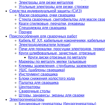
Электроды для резки металлов
Угольные электроды для резки, строжки
Средства индивидуальной защиты (СИЗ)
Маски сварщика, очки сварщика
Стекла сварочные, светофильтры для масок св
Краги спилковые, перчатки, рукавицы
Спецодежда для сварщика
Прочее
Приспособления для сварочных работ
Кабель КГ ХЛ, кабельные наконечники, кабельн
Электрододержатели (клещи)
Печи для прокалки, просушки электродов, терм
Круги шлифовальные, зачистные, отрезные
Круги диски отрезные по металлу
Маркеры по металлу, мелки тальковые
Клеммы заземления, струбцины заземления
УШС (шаблоны сварщика)
Инструмент сварщика
Блоки снижения холостого хода
Палатка для сварщика
Центраторы
Сварочные столы
Шторы, занавесы, экраны для сварки
Электрогенераторы
Бензиновые генераторы (бензогенераторы)