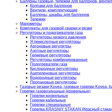
Баллоны газовые, тележки для баллонов, венти
Колпаки для баллонов
Вентили, комплектующие
Баллоны, шкафы для баллонов
Тележки
Манометры
Комплекты для газовой сварки и резки
Регуляторы и подогреватели газа
Регуляторы низкого давления
Углекислотные регуляторы
Аргоновые регулятры
Азотные регуляторы
Гелиевые регуляторы
Регуляторы комбинированные
Подогреватели газа
Кислородные регуляторы
Ацетиленовые регуляторы
Водородные регуляторы
Пропановые регуляторы
Газовые резаки Kovea, газовые горелки Kovea, б
Горелки газовоздушные (кровельные)
Горелки кровельные
Горелки кабельные
Горелки специальные
Горелка KRASNIY STAKAN (Красный стакан