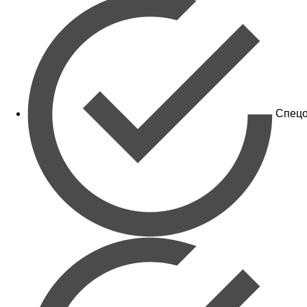
Спецо