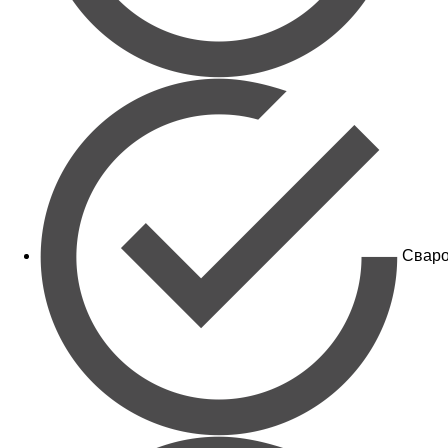
Сваро