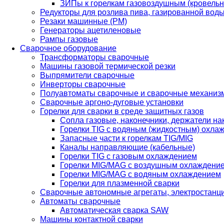
ЗИПы к горелкам газовоздушным (кровель
Редукторы для розлива пива, газированной вод
Резаки машинные (РМ)
Генераторы ацетиленовые
Рампы газовые
Сварочное оборудование
Трансформаторы сварочные
Машины газовой термической резки
Выпрямители сварочные
Инверторы сварочные
Полуавтоматы сварочные и сварочные механиз
Сварочные аргоно-дуговые установки
Горелки для сварки в среде защитных газов
Сопла газовые, наконечники, держатели на
Горелки TIG с водяным (жидкостным) охла
Запасные части к горелкам TIG/MIG
Каналы направляющие (кабельные)
Горелки TIG с газовым охлаждением
Горелки MIG/MAG с воздушным охлаждени
Горелки MIG/MAG с водяным охлаждением
Горелки для плазменной сварки
Сварочные автономные агрегаты, электростанц
Автоматы сварочные
Автоматическая сварка SAW
Машины контактной сварки