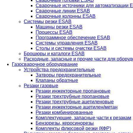
Сварочные головки ESAB
Сварочные источники для автоматизации 
Сварочные линии ESAB
Сварочные колонны ESAB
Системы резки ESAB
Машины резки ESAB
Процессы ESAB
Программное обеспечение ESAB
Системы управления ESAB
Столы и системы очистки ESAB
Брошюры и каталоги ESAB
Расходные, запасные и прочие части для обору
Газосварочное оборудование
Устройства предохранительные
Затворы предохранительные
Клапаны обратные
Резаки газовые
Резаки инжекторные пропановые
Резаки трехтрубные пропановые
Резаки трехтрубные ацетиленовые
Резаки инжекторные ацетилен/метан
Резаки комбинированные
Комплектующие, запасные части к резакам
Бензорезы, керосинорезы
Комплекты флюсовой резки (КФР)