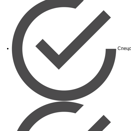
Спецо