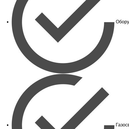
Обору
Газос