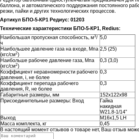
баллона, и автоматического поддержания постоянного рабоч
резки, пайки и других технологических процессов.
Артикул БПО-5-КР1 Редиус: 01203
Технические характеристики БПО-5-КР1, Redius:
3
Наибольшая пропускная способность, м
/
5,0
ч
Наибольшее давление газа на входе, Мпа
2,5 (25)
2
(кгс/см
)
Наибольше рабочее давление газа, Мпа
0,3 (3,0)
2
(кгс/см
)
Коэффициент неравномерности рабочего
0,3
давления, i, не более
Коэффициент перепада рабочего
0,3
давления, R, не более
Габаритные размеры, мм
152х122х98
Присоединительные размеры: Вход
Гайка
накидная
W21.8-1/14”
Выход
М16х1,5 LH
Масса комплекта, кг
0,45
В настоящий момент отзывов о товаре нет, Ваш отзыв мож