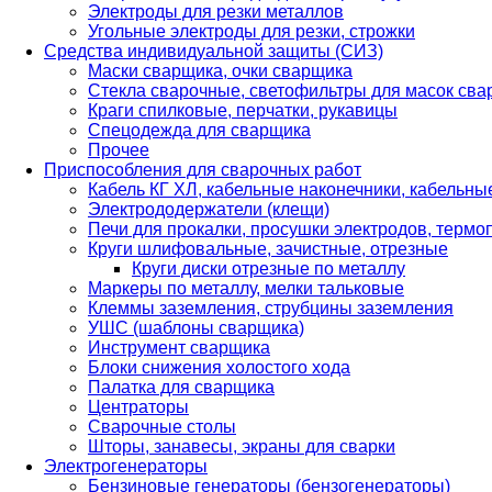
Электроды для резки металлов
Угольные электроды для резки, строжки
Средства индивидуальной защиты (СИЗ)
Маски сварщика, очки сварщика
Стекла сварочные, светофильтры для масок св
Краги спилковые, перчатки, рукавицы
Спецодежда для сварщика
Прочее
Приспособления для сварочных работ
Кабель КГ ХЛ, кабельные наконечники, кабельн
Электрододержатели (клещи)
Печи для прокалки, просушки электродов, терм
Круги шлифовальные, зачистные, отрезные
Круги диски отрезные по металлу
Маркеры по металлу, мелки тальковые
Клеммы заземления, струбцины заземления
УШС (шаблоны сварщика)
Инструмент сварщика
Блоки снижения холостого хода
Палатка для сварщика
Центраторы
Сварочные столы
Шторы, занавесы, экраны для сварки
Электрогенераторы
Бензиновые генераторы (бензогенераторы)