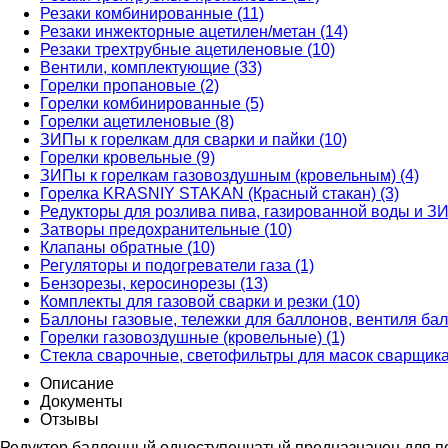
Резаки комбинированные (11)
Резаки инжекторные ацетилен/метан (14)
Резаки трехтрубные ацетиленовые (10)
Вентили, комплектующие (33)
Горелки пропановые (2)
Горелки комбинированные (5)
Горелки ацетиленовые (8)
ЗИПы к горелкам для сварки и пайки (10)
Горелки кровельные (9)
ЗИПы к горелкам газовоздушным (кровельным) (4)
Горелка KRASNIY STAKAN (Красный стакан) (3)
Редукторы для розлива пива, газированной воды и ЗИ
Затворы предохранительные (10)
Клапаны обратные (10)
Регуляторы и подогреватели газа (1)
Бензорезы, керосинорезы (13)
Комплекты для газовой сварки и резки (10)
Баллоны газовые, тележки для баллонов, вентиля бал
Горелки газовоздушные (кровельные) (1)
Стекла сварочные, светофильтры для масок сварщика
Описание
Документы
Отзывы
Редуктор баллонный одноступенчатый предназначен для по