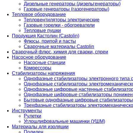
Дизельные генераторы (дизельгенераторы)
Газовые генераторы (газогенераторы)
Тепловое оборудование
Тепловентиляторы электрические
Газовые горелки - обогреватели
Тепловые пушки
Продукция Кастолин (Castolin)
Флюсы, припой и пасты
Сварочные материалы Castolin
Сварочный флюс, химия для сварки, спреи
Насосное оборудование
Насосные станции
Комрессоры
Стабилизаторы напряжения
Однофазные стабилизаторы электронного типа
Однофазные стабилизаторы электромеханическо
Однофазные цифровые настенные стабилизато
Однофазные цифровые стабилизаторы понижен
Бытовые однофазные цифровые стабилизаторы
Трехфазные стабилизаторы электромеханическо
Инструменты
Рулетки
Углошлифовальные машинки (УШМ)
Материалы для изоляции
Полилен