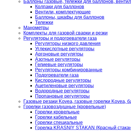
Баллоны газовые, тележки для баллонов, венти
Колпаки для баллонов
Вентили, комплектующие
Баллоны, шкафы для баллонов
Тележки
Манометры
Комплекты для газовой сварки и резки
Регуляторы и подогреватели газа
Регуляторы низкого давления
Углекислотные регуляторы
Аргоновые регулятры
Азотные регуляторы
Гелиевые регуляторы
Регуляторы комбинированные
Подогреватели газа
Кислородные регуляторы
Ацетиленовые регуляторы
Водородные регуляторы
Пропановые регуляторы
Газовые резаки Kovea, газовые горелки Kovea, б
Горелки газовоздушные (кровельные)
Горелки кровельные
Горелки кабельные
Горелки специальные
Горелка KRASNIY STAKAN (Красный стакан