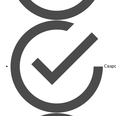
Сваро