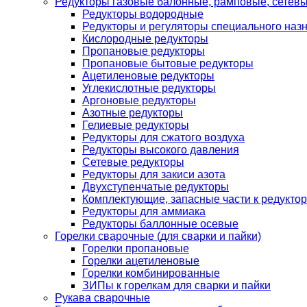
Редукторы газовые балонные, рамповые, сетев
Редукторы водородные
Редукторы и регуляторы специального наз
Кислородные редукторы
Пропановые редукторы
Пропановые бытовые редукторы
Ацетиленовые редукторы
Углекислотные редукторы
Аргоновые редукторы
Азотные редукторы
Гелиевые редукторы
Редукторы для сжатого воздуха
Редукторы высокого давления
Сетевые редукторы
Редукторы для закиси азота
Двухступенчатые редукторы
Комплектующие, запасные части к редуктор
Редукторы для аммиака
Редукторы баллонные осевые
Горелки сварочные (для сварки и пайки)
Горелки пропановые
Горелки ацетиленовые
Горелки комбинированные
ЗИПы к горелкам для сварки и пайки
Рукава сварочные