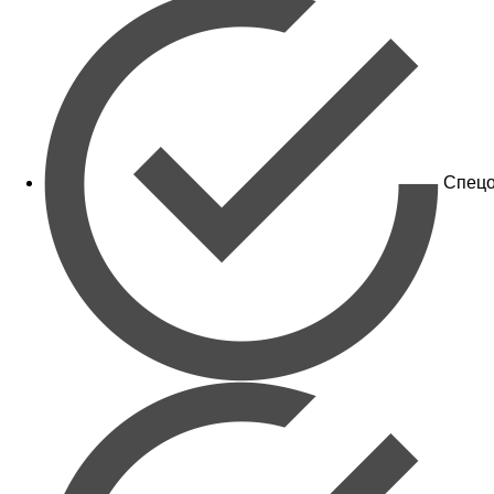
Спецо