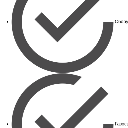
Обору
Газос