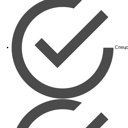
Спецо