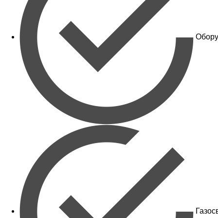
Обору
Газос