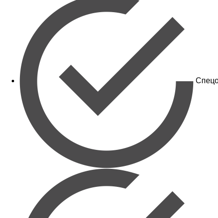
Спецо