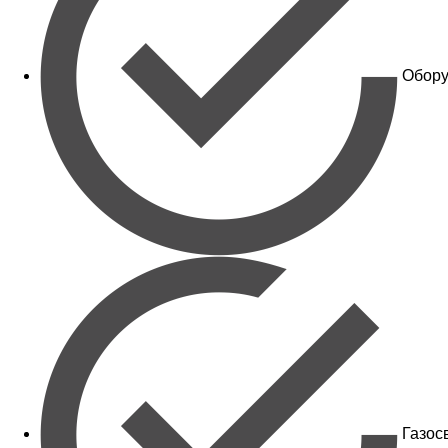
Обору
Газос