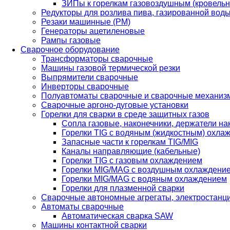
ЗИПы к горелкам газовоздушным (кровель
Редукторы для розлива пива, газированной вод
Резаки машинные (РМ)
Генераторы ацетиленовые
Рампы газовые
Сварочное оборудование
Трансформаторы сварочные
Машины газовой термической резки
Выпрямители сварочные
Инверторы сварочные
Полуавтоматы сварочные и сварочные механиз
Сварочные аргоно-дуговые установки
Горелки для сварки в среде защитных газов
Сопла газовые, наконечники, держатели на
Горелки TIG с водяным (жидкостным) охла
Запасные части к горелкам TIG/MIG
Каналы направляющие (кабельные)
Горелки TIG с газовым охлаждением
Горелки MIG/MAG с воздушным охлаждени
Горелки MIG/MAG с водяным охлаждением
Горелки для плазменной сварки
Сварочные автономные агрегаты, электростанц
Автоматы сварочные
Автоматическая сварка SAW
Машины контактной сварки