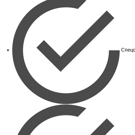
Спецо