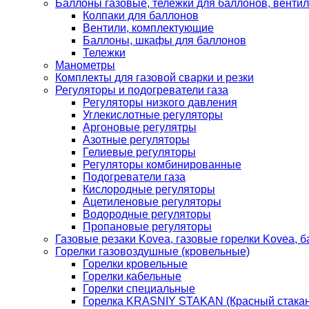
Баллоны газовые, тележки для баллонов, венти
Колпаки для баллонов
Вентили, комплектующие
Баллоны, шкафы для баллонов
Тележки
Манометры
Комплекты для газовой сварки и резки
Регуляторы и подогреватели газа
Регуляторы низкого давления
Углекислотные регуляторы
Аргоновые регулятры
Азотные регуляторы
Гелиевые регуляторы
Регуляторы комбинированные
Подогреватели газа
Кислородные регуляторы
Ацетиленовые регуляторы
Водородные регуляторы
Пропановые регуляторы
Газовые резаки Kovea, газовые горелки Kovea, б
Горелки газовоздушные (кровельные)
Горелки кровельные
Горелки кабельные
Горелки специальные
Горелка KRASNIY STAKAN (Красный стакан