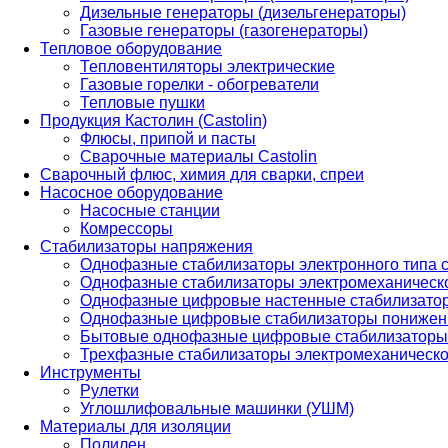
Дизельные генераторы (дизельгенераторы)
Газовые генераторы (газогенераторы)
Тепловое оборудование
Тепловентиляторы электрические
Газовые горелки - обогреватели
Тепловые пушки
Продукция Кастолин (Castolin)
Флюсы, припой и пасты
Сварочные материалы Castolin
Сварочный флюс, химия для сварки, спреи
Насосное оборудование
Насосные станции
Комрессоры
Стабилизаторы напряжения
Однофазные стабилизаторы электронного типа
Однофазные стабилизаторы электромеханическо
Однофазные цифровые настенные стабилизато
Однофазные цифровые стабилизаторы понижен
Бытовые однофазные цифровые стабилизаторы
Трехфазные стабилизаторы электромеханическо
Инструменты
Рулетки
Углошлифовальные машинки (УШМ)
Материалы для изоляции
Полилен