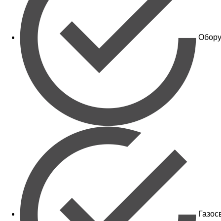
Обору
Газос