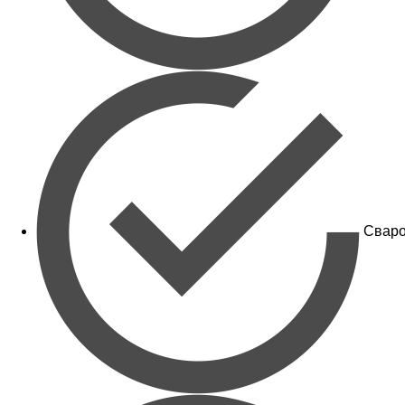
Сваро