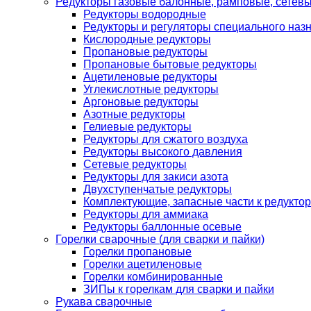
Редукторы газовые балонные, рамповые, сетев
Редукторы водородные
Редукторы и регуляторы специального наз
Кислородные редукторы
Пропановые редукторы
Пропановые бытовые редукторы
Ацетиленовые редукторы
Углекислотные редукторы
Аргоновые редукторы
Азотные редукторы
Гелиевые редукторы
Редукторы для сжатого воздуха
Редукторы высокого давления
Сетевые редукторы
Редукторы для закиси азота
Двухступенчатые редукторы
Комплектующие, запасные части к редуктор
Редукторы для аммиака
Редукторы баллонные осевые
Горелки сварочные (для сварки и пайки)
Горелки пропановые
Горелки ацетиленовые
Горелки комбинированные
ЗИПы к горелкам для сварки и пайки
Рукава сварочные