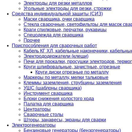
Электроды для резки металлов
Угольные электроды для резки, строжки
Средства индивидуальной защиты (СИЗ)
Маски сварщика, очки сварщика
Стекла сварочные, светофильтры для масок св
Краги спилковые, перчатки, рукавицы
Спецодежда для сварщика
Прочее
Приспособления для сварочных работ
Кабель КГ ХЛ, кабельные наконечники, кабельн
Электрододержатели (клещи)
Печи для прокалки, просушки электродов, терм
Круги шлифовальные, зачистные, отрезные
Круги диски отрезные по металлу
Маркеры по металлу, мелки тальковые
Клеммы заземления, струбцины заземления
УШС (шаблоны сварщика)
Инструмент сварщика
Блоки снижения холостого хода
Палатка для сварщика
Центраторы
Сварочные столы
Шторы, занавесы, экраны для сварки
Электрогенераторы
Бензиновые генераторы (бензогенераторы)