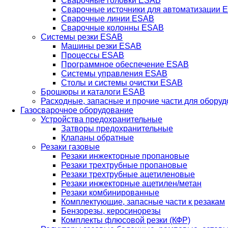
Сварочные головки ESAB
Сварочные источники для автоматизации 
Сварочные линии ESAB
Сварочные колонны ESAB
Системы резки ESAB
Машины резки ESAB
Процессы ESAB
Программное обеспечение ESAB
Системы управления ESAB
Столы и системы очистки ESAB
Брошюры и каталоги ESAB
Расходные, запасные и прочие части для обору
Газосварочное оборудование
Устройства предохранительные
Затворы предохранительные
Клапаны обратные
Резаки газовые
Резаки инжекторные пропановые
Резаки трехтрубные пропановые
Резаки трехтрубные ацетиленовые
Резаки инжекторные ацетилен/метан
Резаки комбинированные
Комплектующие, запасные части к резакам
Бензорезы, керосинорезы
Комплекты флюсовой резки (КФР)