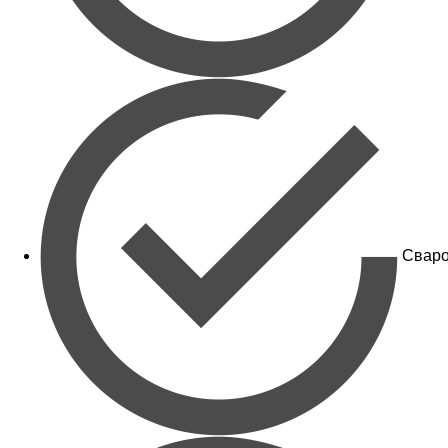
Сваро