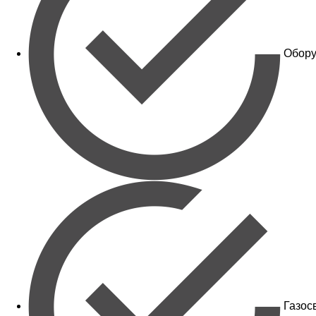
Обору
Газос