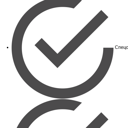
Спецо