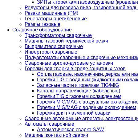
ЗИПы к горелкам газовоздушным (кровель
Редукторы для розлива пива, газированной вод
Резаки машинные (РМ)
Генераторы ацетиленовые
Рампы газовые
Сварочное оборудование
Трансформаторы сварочные
Машины газовой термической резки
Выпрямители сварочные
Инверторы сварочные
Полуавтоматы сварочные и сварочные механиз
Сварочные аргоно-дуговые установки
Горелки для сварки в среде защитных газов
Сопла газовые, наконечники, держатели на
Горелки TIG с водяным (жидкостным) охла
Запасные части к горелкам TIG/MIG
Каналы направляющие (кабельные)
Горелки TIG с газовым охлаждением
Горелки MIG/MAG с воздушным охлаждени
Горелки MIG/MAG с водяным охлаждением
Горелки для плазменной сварки
Сварочные автономные агрегаты, электростанц
Автоматы сварочные
Автоматическая сварка SAW
Машины контактной сварки