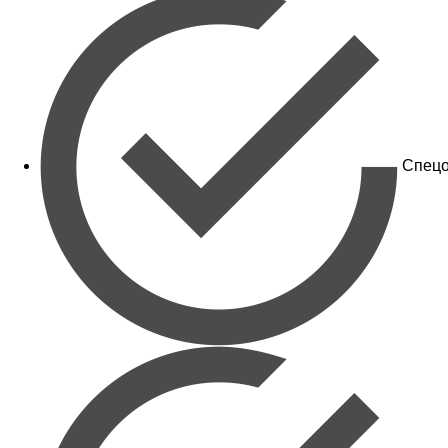
Спецо