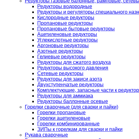
Редукторы газовые балонные, рамповые, сетев
Редукторы водородные
Редукторы и регуляторы специального наз
Кислородные редукторы
Пропановые редукторы
Пропановые бытовые редукторы
Ацетиленовые редукторы
Углекислотные редукторы
Аргоновые редукторы
Азотные редукторы
Гелиевые редукторы
Редукторы для сжатого воздуха
Редукторы высокого давления
Сетевые редукторы
Редукторы для закиси азота
Двухступенчатые редукторы
Комплектующие, запасные части к редуктор
Редукторы для аммиака
Редукторы баллонные осевые
Горелки сварочные (для сварки и пайки)
Горелки пропановые
Горелки ацетиленовые
Горелки комбинированные
ЗИПы к горелкам для сварки и пайки
Рукава сварочные