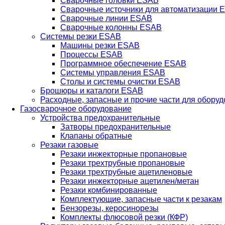
Сварочные головки ESAB
Сварочные источники для автоматизации 
Сварочные линии ESAB
Сварочные колонны ESAB
Системы резки ESAB
Машины резки ESAB
Процессы ESAB
Программное обеспечение ESAB
Системы управления ESAB
Столы и системы очистки ESAB
Брошюры и каталоги ESAB
Расходные, запасные и прочие части для обору
Газосварочное оборудование
Устройства предохранительные
Затворы предохранительные
Клапаны обратные
Резаки газовые
Резаки инжекторные пропановые
Резаки трехтрубные пропановые
Резаки трехтрубные ацетиленовые
Резаки инжекторные ацетилен/метан
Резаки комбинированные
Комплектующие, запасные части к резакам
Бензорезы, керосинорезы
Комплекты флюсовой резки (КФР)