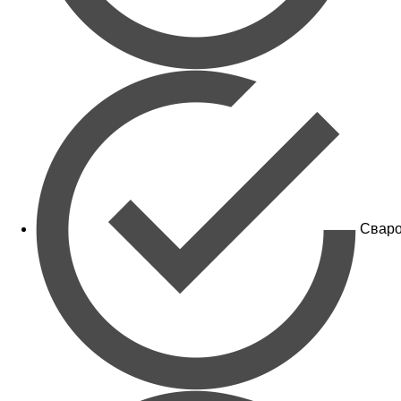
Сваро