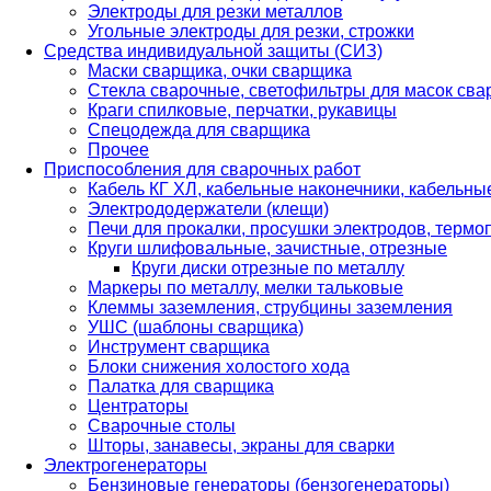
Электроды для резки металлов
Угольные электроды для резки, строжки
Средства индивидуальной защиты (СИЗ)
Маски сварщика, очки сварщика
Стекла сварочные, светофильтры для масок св
Краги спилковые, перчатки, рукавицы
Спецодежда для сварщика
Прочее
Приспособления для сварочных работ
Кабель КГ ХЛ, кабельные наконечники, кабельн
Электрододержатели (клещи)
Печи для прокалки, просушки электродов, терм
Круги шлифовальные, зачистные, отрезные
Круги диски отрезные по металлу
Маркеры по металлу, мелки тальковые
Клеммы заземления, струбцины заземления
УШС (шаблоны сварщика)
Инструмент сварщика
Блоки снижения холостого хода
Палатка для сварщика
Центраторы
Сварочные столы
Шторы, занавесы, экраны для сварки
Электрогенераторы
Бензиновые генераторы (бензогенераторы)