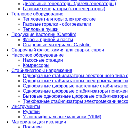
Дизельные генераторы (дизельгенераторы)
Газовые генераторы (газогенераторы)
Тепловое оборудование
Тепловентиляторы электрические
Газовые горелки - обогреватели
Тепловые пушки
Продукция Кастолин (Castolin)
Флюсы, припой и пасты
Сварочные материалы Castolin
Сварочный флюс, химия для сварки, спреи
Насосное оборудование
Насосные станции
Комрессоры
Стабилизаторы напряжения
Однофазные стабилизаторы электронного типа
Однофазные стабилизаторы электромеханическо
Однофазные цифровые настенные стабилизато
Однофазные цифровые стабилизаторы понижен
Бытовые однофазные цифровые стабилизаторы
Трехфазные стабилизаторы электромеханическо
Инструменты
Рулетки
Углошлифовальные машинки (УШМ)
Материалы для изоляции
Полилен