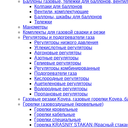
Баллоны газовые, тележки для баллонов, венти
Колпаки для баллонов
Вентили, комплектующие
Баллоны, шкафы для баллонов
Тележки
Манометры
Комплекты для газовой сварки и резки
Регуляторы и подогреватели газа
Регуляторы низкого давления
Углекислотные регуляторы
Аргоновые регулятры
Азотные регуляторы
Гелиевые регуляторы
Регуляторы комбинированные
Подогреватели газа
Кислородные регуляторы
Ацетиленовые регуляторы
Водородные регуляторы
Пропановые регуляторы
Газовые резаки Kovea, газовые горелки Kovea, б
Горелки газовоздушные (кровельные)
Горелки кровельные
Горелки кабельные
Горелки специальные
Горелка KRASNIY STAKAN (Красный стакан