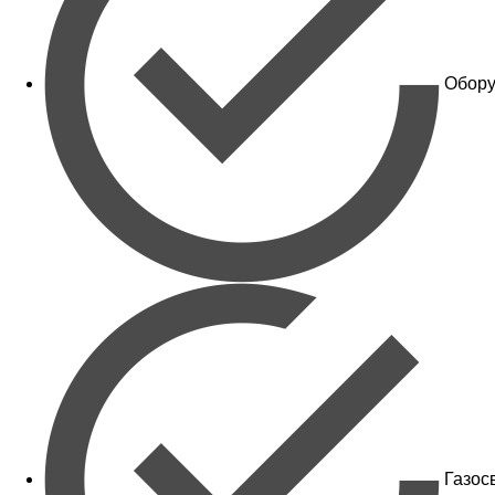
Обору
Газос