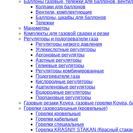
Баллоны газовые, тележки для баллонов, венти
Колпаки для баллонов
Вентили, комплектующие
Баллоны, шкафы для баллонов
Тележки
Манометры
Комплекты для газовой сварки и резки
Регуляторы и подогреватели газа
Регуляторы низкого давления
Углекислотные регуляторы
Аргоновые регулятры
Азотные регуляторы
Гелиевые регуляторы
Регуляторы комбинированные
Подогреватели газа
Кислородные регуляторы
Ацетиленовые регуляторы
Водородные регуляторы
Пропановые регуляторы
Газовые резаки Kovea, газовые горелки Kovea, б
Горелки газовоздушные (кровельные)
Горелки кровельные
Горелки кабельные
Горелки специальные
Горелка KRASNIY STAKAN (Красный стакан