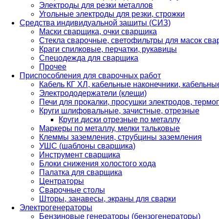
Электроды для резки металлов
Угольные электроды для резки, строжки
Средства индивидуальной защиты (СИЗ)
Маски сварщика, очки сварщика
Стекла сварочные, светофильтры для масок св
Краги спилковые, перчатки, рукавицы
Спецодежда для сварщика
Прочее
Приспособления для сварочных работ
Кабель КГ ХЛ, кабельные наконечники, кабельн
Электрододержатели (клещи)
Печи для прокалки, просушки электродов, терм
Круги шлифовальные, зачистные, отрезные
Круги диски отрезные по металлу
Маркеры по металлу, мелки тальковые
Клеммы заземления, струбцины заземления
УШС (шаблоны сварщика)
Инструмент сварщика
Блоки снижения холостого хода
Палатка для сварщика
Центраторы
Сварочные столы
Шторы, занавесы, экраны для сварки
Электрогенераторы
Бензиновые генераторы (бензогенераторы)