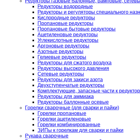
Редукторы газовые балонные, рамповые, сетев
Редукторы водородные
Редукторы и регуляторы специального наз
Кислородные редукторы
Пропановые редукторы
Пропановые бытовые редукторы
Ацетиленовые редукторы
Углекислотные редукторы
Аргоновые редукторы
Азотные редукторы
Гелиевые редукторы
Редукторы для сжатого воздуха
Редукторы высокого давления
Сетевые редукторы
Редукторы для закиси азота
Двухступенчатые редукторы
Комплектующие, запасные части к редуктор
Редукторы для аммиака
Редукторы баллонные осевые
Горелки сварочные (для сварки и пайки)
Горелки пропановые
Горелки ацетиленовые
Горелки комбинированные
ЗИПы к горелкам для сварки и пайки
Рукава сварочные