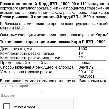
Резак пропановый Корд-07П-L1500, 90 и 110 градусов 
сортового металлопроката с низким процентом содержания
возможность специального заказа резака пропанового с р
Резак рычажный пропановый Корд-
07П-L1500
отличает
Рабочими газами являются пропан (конструкционные особен
метан и МАФ).
Опытные сварщики используют пропановые резаки
Корд
-
Технические характеристики резака
Корд
Р-07П-L1500
:
Длина резака, мм
1500
Комплектность резака, гильза
1Р
Комплектность резака, мундштук
2Р
Применяемый горючий газ
пропан
Способ включения режущего кислорода
Вентиль
Угол наклона головки резака
90 и 110
градусов
В настоящий момент отзывов о товаре нет, Ваш отзыв мож