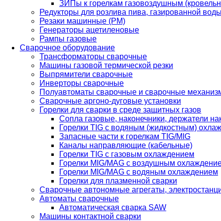
ЗИПы к горелкам газовоздушным (кровель
Редукторы для розлива пива, газированной вод
Резаки машинные (РМ)
Генераторы ацетиленовые
Рампы газовые
Сварочное оборудование
Трансформаторы сварочные
Машины газовой термической резки
Выпрямители сварочные
Инверторы сварочные
Полуавтоматы сварочные и сварочные механиз
Сварочные аргоно-дуговые установки
Горелки для сварки в среде защитных газов
Сопла газовые, наконечники, держатели на
Горелки TIG с водяным (жидкостным) охла
Запасные части к горелкам TIG/MIG
Каналы направляющие (кабельные)
Горелки TIG с газовым охлаждением
Горелки MIG/MAG с воздушным охлаждени
Горелки MIG/MAG с водяным охлаждением
Горелки для плазменной сварки
Сварочные автономные агрегаты, электростанц
Автоматы сварочные
Автоматическая сварка SAW
Машины контактной сварки