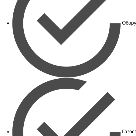
Обору
Газос