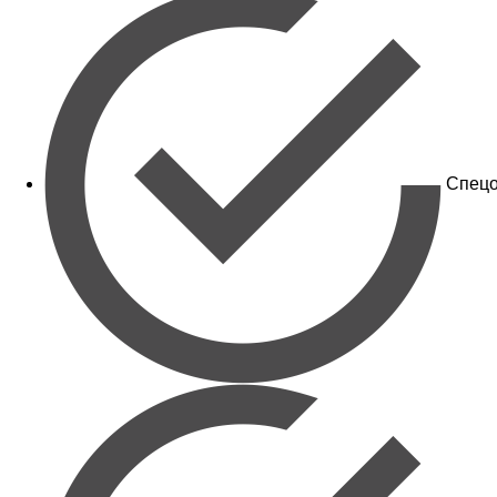
Спецо