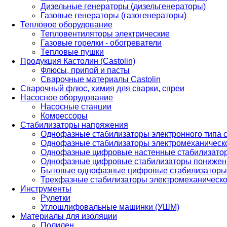
Дизельные генераторы (дизельгенераторы)
Газовые генераторы (газогенераторы)
Тепловое оборудование
Тепловентиляторы электрические
Газовые горелки - обогреватели
Тепловые пушки
Продукция Кастолин (Castolin)
Флюсы, припой и пасты
Сварочные материалы Castolin
Сварочный флюс, химия для сварки, спреи
Насосное оборудование
Насосные станции
Комрессоры
Стабилизаторы напряжения
Однофазные стабилизаторы электронного типа
Однофазные стабилизаторы электромеханическо
Однофазные цифровые настенные стабилизато
Однофазные цифровые стабилизаторы понижен
Бытовые однофазные цифровые стабилизаторы
Трехфазные стабилизаторы электромеханическо
Инструменты
Рулетки
Углошлифовальные машинки (УШМ)
Материалы для изоляции
Полилен