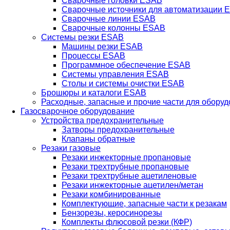
Сварочные головки ESAB
Сварочные источники для автоматизации 
Сварочные линии ESAB
Сварочные колонны ESAB
Системы резки ESAB
Машины резки ESAB
Процессы ESAB
Программное обеспечение ESAB
Системы управления ESAB
Столы и системы очистки ESAB
Брошюры и каталоги ESAB
Расходные, запасные и прочие части для обору
Газосварочное оборудование
Устройства предохранительные
Затворы предохранительные
Клапаны обратные
Резаки газовые
Резаки инжекторные пропановые
Резаки трехтрубные пропановые
Резаки трехтрубные ацетиленовые
Резаки инжекторные ацетилен/метан
Резаки комбинированные
Комплектующие, запасные части к резакам
Бензорезы, керосинорезы
Комплекты флюсовой резки (КФР)