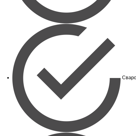
Сваро