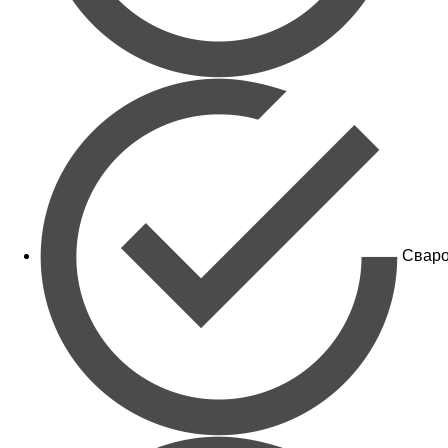
Сваро