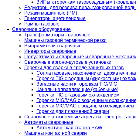
ЗИПы к горелкам газовоздушным (кровель
Редукторы для розлива пива, газированной вод
Резаки машинные (РМ)
Генераторы ацетиленовые
Рампы газовые
Сварочное оборудование
Трансформаторы сварочные
Машины газовой термической резки
Выпрямители сварочные
Инверторы сварочные
Полуавтоматы сварочные и сварочные механиз
Сварочные аргоно-дуговые установки
Горелки для сварки в среде защитных газов
Сопла газовые, наконечники, держатели на
Горелки TIG с водяным (жидкостным) охла
Запасные части к горелкам TIG/MIG
Каналы направляющие (кабельные)
Горелки TIG с газовым охлаждением
Горелки MIG/MAG с воздушным охлаждени
Горелки MIG/MAG с водяным охлаждением
Горелки для плазменной сварки
Сварочные автономные агрегаты, электростанц
Автоматы сварочные
Автоматическая сварка SAW
Машины контактной сварки