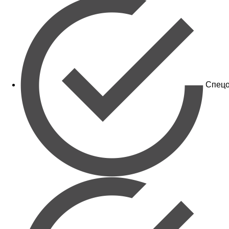
Спецо