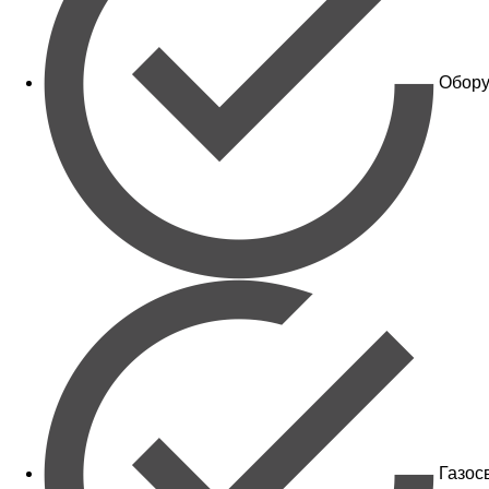
Обору
Газос