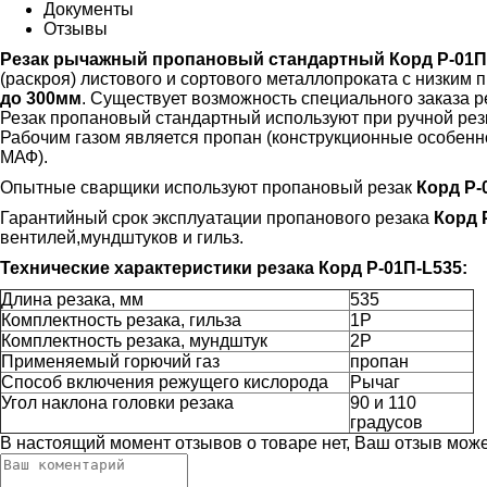
Документы
Отзывы
Резак рычажный пропановый стандартный Корд Р-01П-L
(раскроя) листового и сортового металлопроката с низким
до 300мм
. Существует возможность специального заказа 
Резак пропановый стандартный используют при ручной рез
Рабочим газом является пропан (конструкционные особенно
МАФ).
Опытные сварщики используют пропановый резак
Корд Р-
Гарантийный срок эксплуатации пропанового резака
Корд 
вентилей,мундштуков и гильз.
Технические характеристики резака
Корд Р-01П-L535:
Длина резака, мм
535
Комплектность резака, гильза
1Р
Комплектность резака, мундштук
2Р
Применяемый горючий газ
пропан
Способ включения режущего кислорода
Рычаг
Угол наклона головки резака
90 и 110
градусов
В настоящий момент отзывов о товаре нет, Ваш отзыв мож