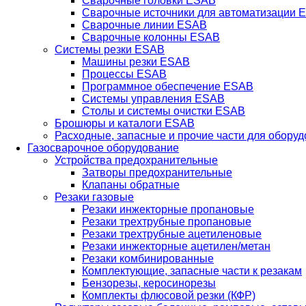
Сварочные головки ESAB
Сварочные источники для автоматизации 
Сварочные линии ESAB
Сварочные колонны ESAB
Системы резки ESAB
Машины резки ESAB
Процессы ESAB
Программное обеспечение ESAB
Системы управления ESAB
Столы и системы очистки ESAB
Брошюры и каталоги ESAB
Расходные, запасные и прочие части для обору
Газосварочное оборудование
Устройства предохранительные
Затворы предохранительные
Клапаны обратные
Резаки газовые
Резаки инжекторные пропановые
Резаки трехтрубные пропановые
Резаки трехтрубные ацетиленовые
Резаки инжекторные ацетилен/метан
Резаки комбинированные
Комплектующие, запасные части к резакам
Бензорезы, керосинорезы
Комплекты флюсовой резки (КФР)