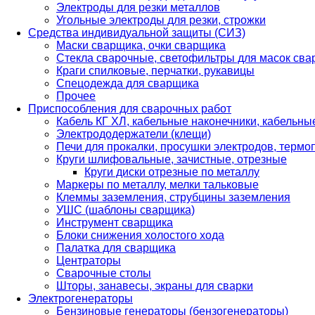
Электроды для резки металлов
Угольные электроды для резки, строжки
Средства индивидуальной защиты (СИЗ)
Маски сварщика, очки сварщика
Стекла сварочные, светофильтры для масок св
Краги спилковые, перчатки, рукавицы
Спецодежда для сварщика
Прочее
Приспособления для сварочных работ
Кабель КГ ХЛ, кабельные наконечники, кабельн
Электрододержатели (клещи)
Печи для прокалки, просушки электродов, терм
Круги шлифовальные, зачистные, отрезные
Круги диски отрезные по металлу
Маркеры по металлу, мелки тальковые
Клеммы заземления, струбцины заземления
УШС (шаблоны сварщика)
Инструмент сварщика
Блоки снижения холостого хода
Палатка для сварщика
Центраторы
Сварочные столы
Шторы, занавесы, экраны для сварки
Электрогенераторы
Бензиновые генераторы (бензогенераторы)