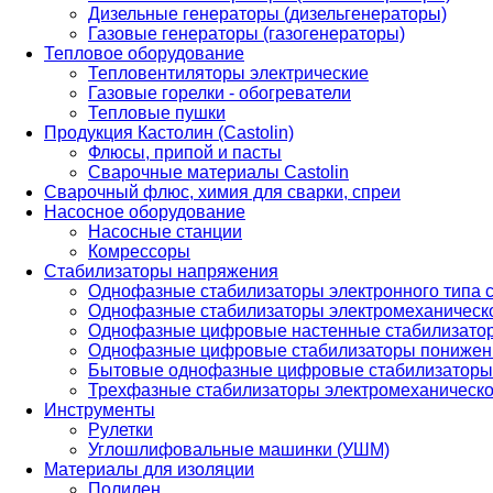
Дизельные генераторы (дизельгенераторы)
Газовые генераторы (газогенераторы)
Тепловое оборудование
Тепловентиляторы электрические
Газовые горелки - обогреватели
Тепловые пушки
Продукция Кастолин (Castolin)
Флюсы, припой и пасты
Сварочные материалы Castolin
Сварочный флюс, химия для сварки, спреи
Насосное оборудование
Насосные станции
Комрессоры
Стабилизаторы напряжения
Однофазные стабилизаторы электронного типа
Однофазные стабилизаторы электромеханическо
Однофазные цифровые настенные стабилизато
Однофазные цифровые стабилизаторы понижен
Бытовые однофазные цифровые стабилизаторы
Трехфазные стабилизаторы электромеханическо
Инструменты
Рулетки
Углошлифовальные машинки (УШМ)
Материалы для изоляции
Полилен