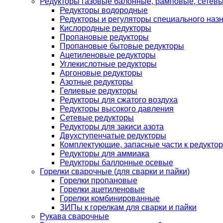
Редукторы газовые балонные, рамповые, сетев
Редукторы водородные
Редукторы и регуляторы специального наз
Кислородные редукторы
Пропановые редукторы
Пропановые бытовые редукторы
Ацетиленовые редукторы
Углекислотные редукторы
Аргоновые редукторы
Азотные редукторы
Гелиевые редукторы
Редукторы для сжатого воздуха
Редукторы высокого давления
Сетевые редукторы
Редукторы для закиси азота
Двухступенчатые редукторы
Комплектующие, запасные части к редуктор
Редукторы для аммиака
Редукторы баллонные осевые
Горелки сварочные (для сварки и пайки)
Горелки пропановые
Горелки ацетиленовые
Горелки комбинированные
ЗИПы к горелкам для сварки и пайки
Рукава сварочные