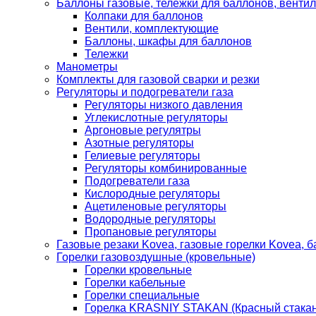
Баллоны газовые, тележки для баллонов, венти
Колпаки для баллонов
Вентили, комплектующие
Баллоны, шкафы для баллонов
Тележки
Манометры
Комплекты для газовой сварки и резки
Регуляторы и подогреватели газа
Регуляторы низкого давления
Углекислотные регуляторы
Аргоновые регулятры
Азотные регуляторы
Гелиевые регуляторы
Регуляторы комбинированные
Подогреватели газа
Кислородные регуляторы
Ацетиленовые регуляторы
Водородные регуляторы
Пропановые регуляторы
Газовые резаки Kovea, газовые горелки Kovea, б
Горелки газовоздушные (кровельные)
Горелки кровельные
Горелки кабельные
Горелки специальные
Горелка KRASNIY STAKAN (Красный стакан