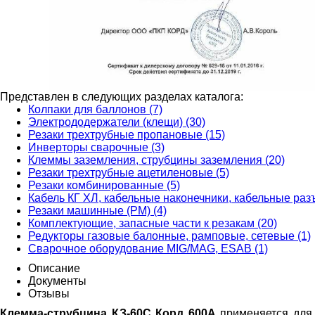
Представлен в следующих разделах каталога:
Колпаки для баллонов (7)
Электрододержатели (клещи) (30)
Резаки трехтрубные пропановые (15)
Инверторы сварочные (3)
Клеммы заземления, струбцины заземления (20)
Резаки трехтрубные ацетиленовые (5)
Резаки комбинированные (5)
Кабель КГ ХЛ, кабельные наконечники, кабельные раз
Резаки машинные (РМ) (4)
Комплектующие, запасные части к резакам (20)
Редукторы газовые балонные, рамповые, сетевые (1)
Сварочное оборудование MIG/MAG, ESAB (1)
Описание
Документы
Отзывы
Клемма-струбцина КЗ-60С Корд 600А
применяется для 