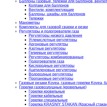
Баллоны газовые, тележки для баллонов, венти
Колпаки для баллонов
Вентили, комплектующие
Баллоны, шкафы для баллонов
Тележки
Манометры
Комплекты для газовой сварки и резки
Регуляторы и подогреватели газа
Регуляторы низкого давления
Углекислотные регуляторы
Аргоновые регулятры
Азотные регуляторы
Гелиевые регуляторы
Регуляторы комбинированные
Подогреватели газа
Кислородные регуляторы
Ацетиленовые регуляторы
Водородные регуляторы
Пропановые регуляторы
Газовые резаки Kovea, газовые горелки Kovea, б
Горелки газовоздушные (кровельные)
Горелки кровельные
Горелки кабельные
Горелки специальные
Горелка KRASNIY STAKAN (Красный стакан