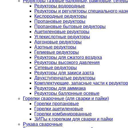
Редукторы газовые балонные, рамповые, сетев
Редукторы водородные
Редукторы и регуляторы специального наз
Кислородные редукторы
Пропановые редукторы
Пропановые бытовые редукторы
Ацетиленовые редукторы
Углекислотные редукторы
Аргоновые редукторы
Азотные редукторы
Гелиевые редукторы
Редукторы для сжатого воздуха
Редукторы высокого давления
Сетевые редукторы
Редукторы для закиси азота
Двухступенчатые редукторы
Комплектующие, запасные части к редуктор
Редукторы для аммиака
Редукторы баллонные осевые
Горелки сварочные (для сварки и пайки)
Горелки пропановые
Горелки ацетиленовые
Горелки комбинированные
ЗИПы к горелкам для сварки и пайки
Рукава сварочные