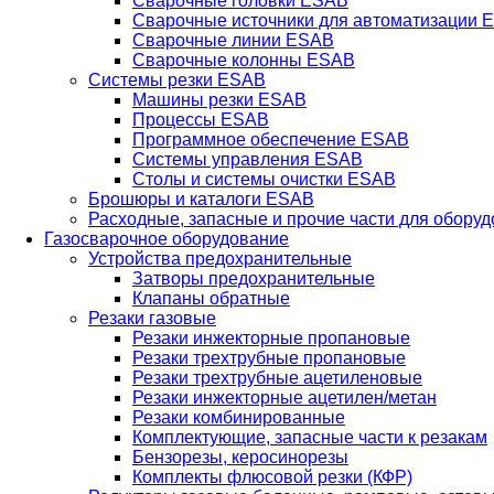
Сварочные головки ESAB
Сварочные источники для автоматизации 
Сварочные линии ESAB
Сварочные колонны ESAB
Системы резки ESAB
Машины резки ESAB
Процессы ESAB
Программное обеспечение ESAB
Системы управления ESAB
Столы и системы очистки ESAB
Брошюры и каталоги ESAB
Расходные, запасные и прочие части для обору
Газосварочное оборудование
Устройства предохранительные
Затворы предохранительные
Клапаны обратные
Резаки газовые
Резаки инжекторные пропановые
Резаки трехтрубные пропановые
Резаки трехтрубные ацетиленовые
Резаки инжекторные ацетилен/метан
Резаки комбинированные
Комплектующие, запасные части к резакам
Бензорезы, керосинорезы
Комплекты флюсовой резки (КФР)