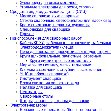
Электроды для резки металлов
Угольные электроды для резки, строжки
Средства индивидуальной защиты (СИЗ)
Маски сварщика, очки сварщика
Стекла сварочные, светофильтры для масок св
Краги спилковые, перчатки, рукавицы
Спецодежда для сварщика
Прочее
Приспособления для сварочных работ
Кабель КГ ХЛ, кабельные наконечники, кабельн
Электрододержатели (клещи)
Печи для прокалки, просушки электродов, терм
Круги шлифовальные, зачистные, отрезные
Круги диски отрезные по металлу
Маркеры по металлу, мелки тальковые
Клеммы заземления, струбцины заземления
УШС (шаблоны сварщика)
Инструмент сварщика
Блоки снижения холостого хода
Палатка для сварщика
Центраторы
Сварочные столы
Шторы, занавесы, экраны для сварки
Электрогенераторы
Бензиновые генераторы (бензогенераторы)