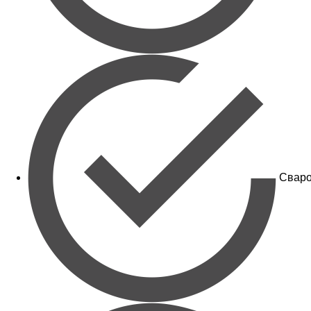
Сваро