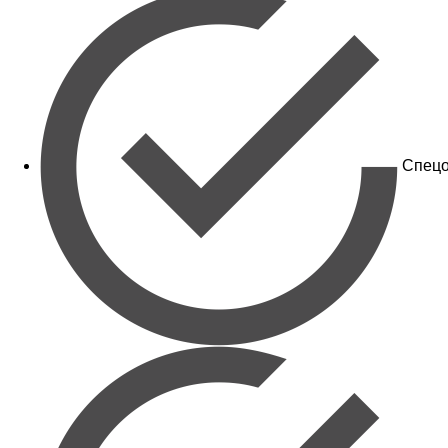
Спецо