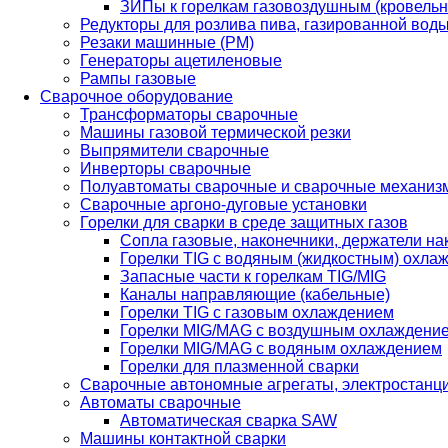
ЗИПы к горелкам газовоздушным (кровель
Редукторы для розлива пива, газированной вод
Резаки машинные (РМ)
Генераторы ацетиленовые
Рампы газовые
Сварочное оборудование
Трансформаторы сварочные
Машины газовой термической резки
Выпрямители сварочные
Инверторы сварочные
Полуавтоматы сварочные и сварочные механиз
Сварочные аргоно-дуговые установки
Горелки для сварки в среде защитных газов
Сопла газовые, наконечники, держатели на
Горелки TIG с водяным (жидкостным) охла
Запасные части к горелкам TIG/MIG
Каналы направляющие (кабельные)
Горелки TIG с газовым охлаждением
Горелки MIG/MAG с воздушным охлаждени
Горелки MIG/MAG с водяным охлаждением
Горелки для плазменной сварки
Сварочные автономные агрегаты, электростанц
Автоматы сварочные
Автоматическая сварка SAW
Машины контактной сварки