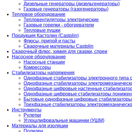
Дизельные генераторы (дизельгенераторы)
Газовые генераторы (газогенераторы)
Тепловое оборудование
Тепловентиляторы электрические
Газовые горелки - обогреватели
Тепловые пушки
Продукция Кастолин (Castolin)
Флюсы, припой и пасты
Сварочные материалы Castolin
Сварочный флюс, химия для сварки, спреи
Насосное оборудование
Насосные станции
Комрессоры
Стабилизаторы напряжения
Однофазные стабилизаторы электронного типа
Однофазные стабилизаторы электромеханическо
Однофазные цифровые настенные стабилизато
Однофазные цифровые стабилизаторы понижен
Бытовые однофазные цифровые стабилизаторы
Трехфазные стабилизаторы электромеханическо
Инструменты
Рулетки
Углошлифовальные машинки (УШМ)
Материалы для изоляции
Полилен