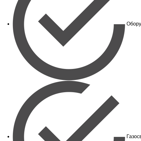
Обору
Газос