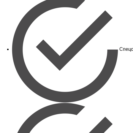
Спецо