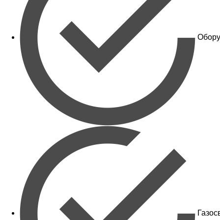
Обору
Газос