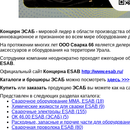
Концерн ЭСАБ -
мировой лидер в области производства 
инновационное и признанное во всем мире оборудование дл
На протяжении многих лет
ООО Сварка 66
является дилер
аксессуаров и оборудования на территории Урала.
Сотрудники компании неоднократно проходят ежегодное о
ESAB
.
Официальный сайт
Концерна ESAB
http://www.esab.ru/
Каталоги и брошюры ЭСАБ
можно посмотреть
здесь >>>
Купить
или
заказать
продукцию
ЭСАБ
вы можете как на с
Представлен в следующих разделах каталога:
Сварочное оборудование ММА, ESAB (18)
Химические жидкости для сварки ESAB (9)
Сварочные электроды ESAB (155)
ОК 46.00 ESAB (ЭСАБ) (5)
Расходные, запасные и прочие части для оборудован
Сварочная проволока ESAB (80)