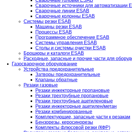
Сварочные головки ESAB
Сварочные источники для автоматизации 
Сварочные линии ESAB
Сварочные колонны ESAB
Системы резки ESAB
Машины резки ESAB
Процессы ESAB
Программное обеспечение ESAB
Системы управления ESAB
Столы и системы очистки ESAB
Брошюры и каталоги ESAB
Расходные, запасные и прочие части для обору
Газосварочное оборудование
Устройства предохранительные
Затворы предохранительные
Клапаны обратные
Резаки газовые
Резаки инжекторные пропановые
Резаки трехтрубные пропановые
Резаки трехтрубные ацетиленовые
Резаки инжекторные ацетилен/метан
Резаки комбинированные
Комплектующие, запасные части к резакам
Бензорезы, керосинорезы
Комплекты флюсовой резки (КФР)