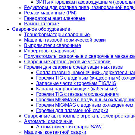
ЗИПы к горелкам газовоздушным (кровель
Редукторы для розлива пива, газированной вод
Резаки машинные (РМ)
Генераторы ацетиленовые
Рампы газовые
Сварочное оборудование
Трансформаторы сварочные
Машины газовой термической резки
Выпрямители сварочные
Инверторы сварочные
Полуавтоматы сварочные и сварочные механиз
Сварочные аргоно-дуговые установки
Горелки для сварки в среде защитных газов
Сопла газовые, наконечники, держатели на
Горелки TIG с водяным (жидкостным) охла
Запасные части к горелкам TIG/MIG
Каналы направляющие (кабельные)
Горелки TIG с газовым охлаждением
Горелки MIG/MAG с воздушным охлаждени
Горелки MIG/MAG с водяным охлаждением
Горелки для плазменной сварки
Сварочные автономные агрегаты, электростанц
Автоматы сварочные
Автоматическая сварка SAW
Машины контактной сварки