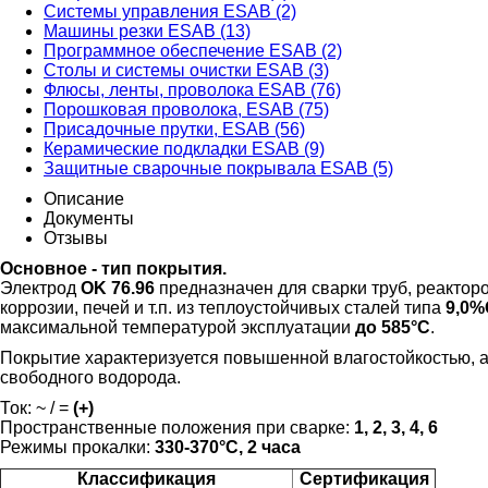
Системы управления ESAB (2)
Машины резки ESAB (13)
Программное обеспечение ESAB (2)
Столы и системы очистки ESAB (3)
Флюсы, ленты, проволока ESAB (76)
Порошковая проволока, ESAB (75)
Присадочные прутки, ESAB (56)
Керамические подкладки ESAB (9)
Защитные сварочные покрывала ESAB (5)
Описание
Документы
Отзывы
Основное - тип покрытия.
Электрод
OK 76.96
предназначен для сварки труб, реактор
коррозии, печей и т.п. из теплоустойчивых сталей типа
9,0%
максимальной температурой эксплуатации
до 585°С
.
Покрытие характеризуется повышенной влагостойкостью,
свободного водорода.
Ток: ~ / =
(+)
Пространственные положения при сварке:
1, 2, 3, 4, 6
Режимы прокалки:
33
0-370°С, 2 часа
Классификация
Сертификация