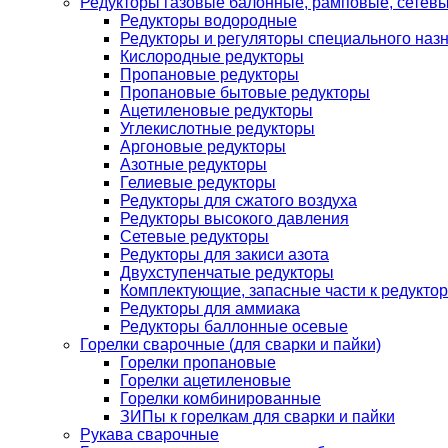
Редукторы газовые балонные, рамповые, сетев
Редукторы водородные
Редукторы и регуляторы специального наз
Кислородные редукторы
Пропановые редукторы
Пропановые бытовые редукторы
Ацетиленовые редукторы
Углекислотные редукторы
Аргоновые редукторы
Азотные редукторы
Гелиевые редукторы
Редукторы для сжатого воздуха
Редукторы высокого давления
Сетевые редукторы
Редукторы для закиси азота
Двухступенчатые редукторы
Комплектующие, запасные части к редуктор
Редукторы для аммиака
Редукторы баллонные осевые
Горелки сварочные (для сварки и пайки)
Горелки пропановые
Горелки ацетиленовые
Горелки комбинированные
ЗИПы к горелкам для сварки и пайки
Рукава сварочные