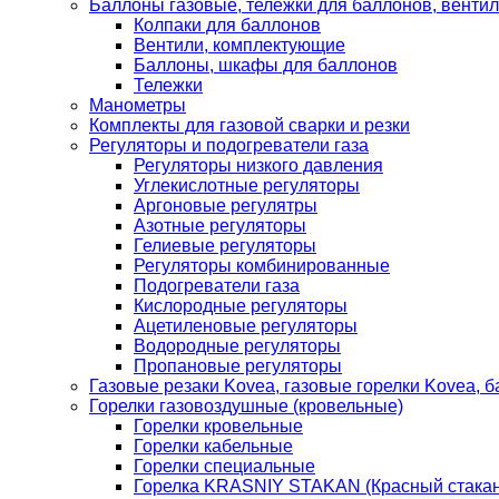
Баллоны газовые, тележки для баллонов, венти
Колпаки для баллонов
Вентили, комплектующие
Баллоны, шкафы для баллонов
Тележки
Манометры
Комплекты для газовой сварки и резки
Регуляторы и подогреватели газа
Регуляторы низкого давления
Углекислотные регуляторы
Аргоновые регулятры
Азотные регуляторы
Гелиевые регуляторы
Регуляторы комбинированные
Подогреватели газа
Кислородные регуляторы
Ацетиленовые регуляторы
Водородные регуляторы
Пропановые регуляторы
Газовые резаки Kovea, газовые горелки Kovea, б
Горелки газовоздушные (кровельные)
Горелки кровельные
Горелки кабельные
Горелки специальные
Горелка KRASNIY STAKAN (Красный стакан