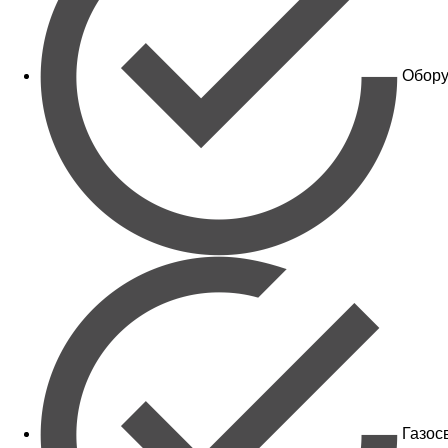
Обору
Газос