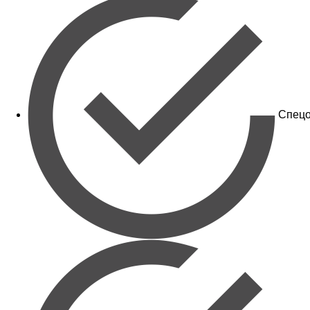
Спецо