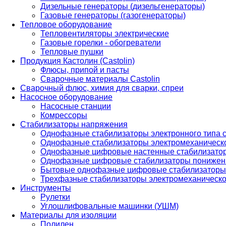
Дизельные генераторы (дизельгенераторы)
Газовые генераторы (газогенераторы)
Тепловое оборудование
Тепловентиляторы электрические
Газовые горелки - обогреватели
Тепловые пушки
Продукция Кастолин (Castolin)
Флюсы, припой и пасты
Сварочные материалы Castolin
Сварочный флюс, химия для сварки, спреи
Насосное оборудование
Насосные станции
Комрессоры
Стабилизаторы напряжения
Однофазные стабилизаторы электронного типа
Однофазные стабилизаторы электромеханическо
Однофазные цифровые настенные стабилизато
Однофазные цифровые стабилизаторы понижен
Бытовые однофазные цифровые стабилизаторы
Трехфазные стабилизаторы электромеханическо
Инструменты
Рулетки
Углошлифовальные машинки (УШМ)
Материалы для изоляции
Полилен