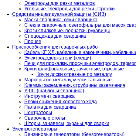
Электроды для резки металлов
Угольные электроды для резки, строжки
Средства индивидуальной защиты (СИЗ)
Маски сварщика, очки сварщика
Стекла сварочные, светофильтры для масок св
Краги спилковые, перчатки, рукавицы
Спецодежда для сварщика
Прочее
Приспособления для сварочных работ
Кабель КГ ХЛ, кабельные наконечники, кабельн
Электрододержатели (клещи)
Печи для прокалки, просушки электродов, терм
Круги шлифовальные, зачистные, отрезные
Круги диски отрезные по металлу
Маркеры по металлу, мелки тальковые
Клеммы заземления, струбцины заземления
УШС (шаблоны сварщика)
Инструмент сварщика
Блоки снижения холостого хода
Палатка для сварщика
Центраторы
Сварочные столы
Шторы, занавесы, экраны для сварки
Электрогенераторы
Бензиновые генераторы (бензогенераторы)