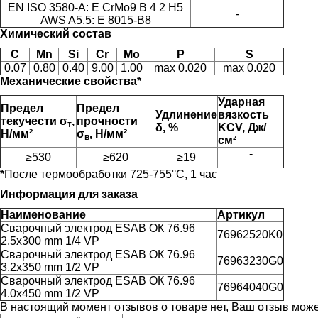
EN ISO 3580-A: E CrMo9 B 4 2 H5
-
AWS A5.5: Е 8015-В8
Химический состав
C
Mn
Si
Cr
Mo
P
S
0.07
0.80
0.40
9.00
1.00
max 0.020
max 0.020
Механические свойства*
Ударная
Предел
Предел
Удлинение
вязкость
текучести σ
,
прочности
т
δ, %
KCV, Дж/
Н/мм²
σ
, Н/мм²
в
см²
-
≥530
≥620
≥19
*
После термообработки 725-755°С, 1 час
Информация для заказа
Наименование
Артикул
Сварочный электрод ESAB ОК 76.96
76962520K0
2.5х300 mm 1/4 VP
Сварочный электрод ESAB ОК 76.96
76963230G0
3.2х350 mm 1/2 VP
Сварочный электрод ESAB ОК 76.96
76964040G0
4.0х450 mm 1/2 VP
В настоящий момент отзывов о товаре нет, Ваш отзыв мож