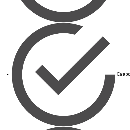
Сваро