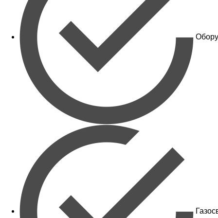
Обору
Газос