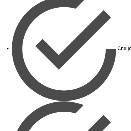
Спецо