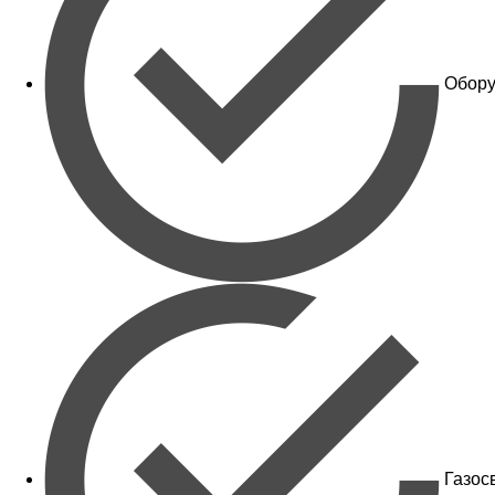
Обору
Газос