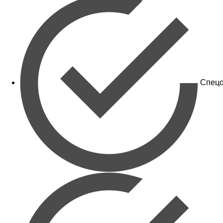
Спецо