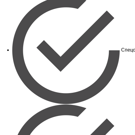
Спецо