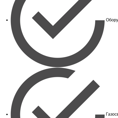
Обору
Газос