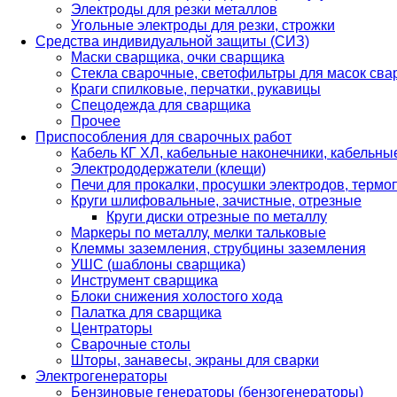
Электроды для резки металлов
Угольные электроды для резки, строжки
Средства индивидуальной защиты (СИЗ)
Маски сварщика, очки сварщика
Стекла сварочные, светофильтры для масок св
Краги спилковые, перчатки, рукавицы
Спецодежда для сварщика
Прочее
Приспособления для сварочных работ
Кабель КГ ХЛ, кабельные наконечники, кабельн
Электрододержатели (клещи)
Печи для прокалки, просушки электродов, терм
Круги шлифовальные, зачистные, отрезные
Круги диски отрезные по металлу
Маркеры по металлу, мелки тальковые
Клеммы заземления, струбцины заземления
УШС (шаблоны сварщика)
Инструмент сварщика
Блоки снижения холостого хода
Палатка для сварщика
Центраторы
Сварочные столы
Шторы, занавесы, экраны для сварки
Электрогенераторы
Бензиновые генераторы (бензогенераторы)