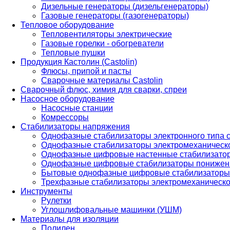
Дизельные генераторы (дизельгенераторы)
Газовые генераторы (газогенераторы)
Тепловое оборудование
Тепловентиляторы электрические
Газовые горелки - обогреватели
Тепловые пушки
Продукция Кастолин (Castolin)
Флюсы, припой и пасты
Сварочные материалы Castolin
Сварочный флюс, химия для сварки, спреи
Насосное оборудование
Насосные станции
Комрессоры
Стабилизаторы напряжения
Однофазные стабилизаторы электронного типа
Однофазные стабилизаторы электромеханическо
Однофазные цифровые настенные стабилизато
Однофазные цифровые стабилизаторы понижен
Бытовые однофазные цифровые стабилизаторы
Трехфазные стабилизаторы электромеханическо
Инструменты
Рулетки
Углошлифовальные машинки (УШМ)
Материалы для изоляции
Полилен