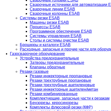
Сварочные головки ESAB
Сварочные источники для автоматизации 
Сварочные линии ESAB
Сварочные колонны ESAB
Системы резки ESAB
Машины резки ESAB
Процессы ESAB
Программное обеспечение ESAB
Системы управления ESAB
Столы и системы очистки ESAB
Брошюры и каталоги ESAB
Расходные, запасные и прочие части для обору
Газосварочное оборудование
Устройства предохранительные
Затворы предохранительные
Клапаны обратные
Резаки газовые
Резаки инжекторные пропановые
Резаки трехтрубные пропановые
Резаки трехтрубные ацетиленовые
Резаки инжекторные ацетилен/метан
Резаки комбинированные
Комплектующие, запасные части к резакам
Бензорезы, керосинорезы
Комплекты флюсовой резки (КФР)