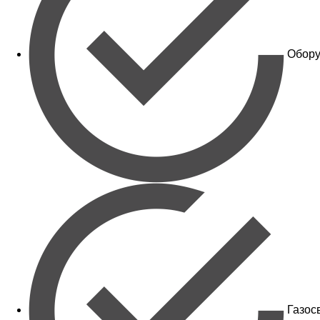
Обору
Газос