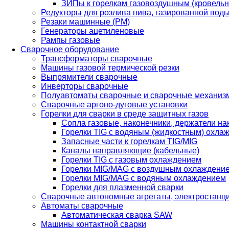
ЗИПы к горелкам газовоздушным (кровель
Редукторы для розлива пива, газированной вод
Резаки машинные (РМ)
Генераторы ацетиленовые
Рампы газовые
Сварочное оборудование
Трансформаторы сварочные
Машины газовой термической резки
Выпрямители сварочные
Инверторы сварочные
Полуавтоматы сварочные и сварочные механиз
Сварочные аргоно-дуговые установки
Горелки для сварки в среде защитных газов
Сопла газовые, наконечники, держатели на
Горелки TIG с водяным (жидкостным) охла
Запасные части к горелкам TIG/MIG
Каналы направляющие (кабельные)
Горелки TIG с газовым охлаждением
Горелки MIG/MAG с воздушным охлаждени
Горелки MIG/MAG с водяным охлаждением
Горелки для плазменной сварки
Сварочные автономные агрегаты, электростанц
Автоматы сварочные
Автоматическая сварка SAW
Машины контактной сварки