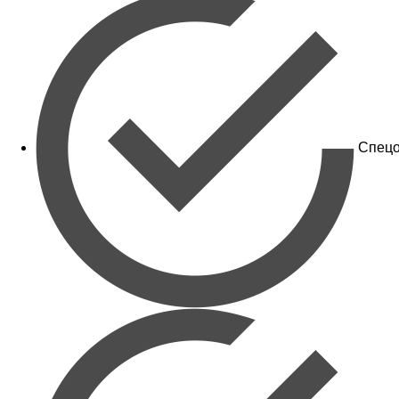
Спецо