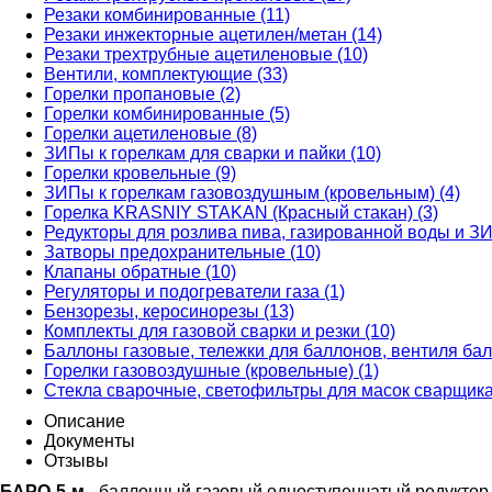
Резаки комбинированные (11)
Резаки инжекторные ацетилен/метан (14)
Резаки трехтрубные ацетиленовые (10)
Вентили, комплектующие (33)
Горелки пропановые (2)
Горелки комбинированные (5)
Горелки ацетиленовые (8)
ЗИПы к горелкам для сварки и пайки (10)
Горелки кровельные (9)
ЗИПы к горелкам газовоздушным (кровельным) (4)
Горелка KRASNIY STAKAN (Красный стакан) (3)
Редукторы для розлива пива, газированной воды и ЗИ
Затворы предохранительные (10)
Клапаны обратные (10)
Регуляторы и подогреватели газа (1)
Бензорезы, керосинорезы (13)
Комплекты для газовой сварки и резки (10)
Баллоны газовые, тележки для баллонов, вентиля бал
Горелки газовоздушные (кровельные) (1)
Стекла сварочные, светофильтры для масок сварщика
Описание
Документы
Отзывы
БАРО-5-м
- баллонный газовый одноступенчатый редуктор