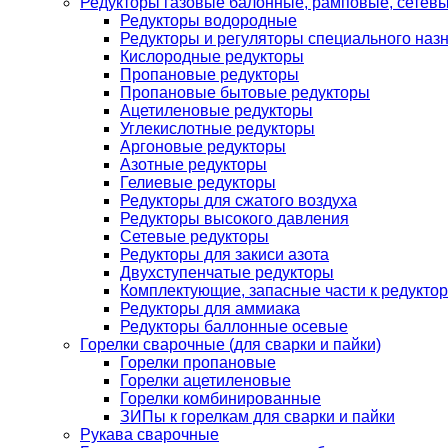
Редукторы газовые балонные, рамповые, сетев
Редукторы водородные
Редукторы и регуляторы специального наз
Кислородные редукторы
Пропановые редукторы
Пропановые бытовые редукторы
Ацетиленовые редукторы
Углекислотные редукторы
Аргоновые редукторы
Азотные редукторы
Гелиевые редукторы
Редукторы для сжатого воздуха
Редукторы высокого давления
Сетевые редукторы
Редукторы для закиси азота
Двухступенчатые редукторы
Комплектующие, запасные части к редуктор
Редукторы для аммиака
Редукторы баллонные осевые
Горелки сварочные (для сварки и пайки)
Горелки пропановые
Горелки ацетиленовые
Горелки комбинированные
ЗИПы к горелкам для сварки и пайки
Рукава сварочные