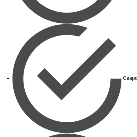
Сваро