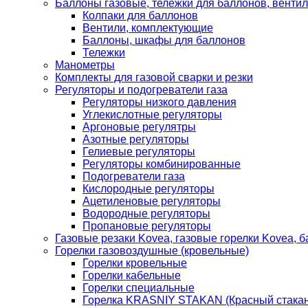
Баллоны газовые, тележки для баллонов, венти
Колпаки для баллонов
Вентили, комплектующие
Баллоны, шкафы для баллонов
Тележки
Манометры
Комплекты для газовой сварки и резки
Регуляторы и подогреватели газа
Регуляторы низкого давления
Углекислотные регуляторы
Аргоновые регулятры
Азотные регуляторы
Гелиевые регуляторы
Регуляторы комбинированные
Подогреватели газа
Кислородные регуляторы
Ацетиленовые регуляторы
Водородные регуляторы
Пропановые регуляторы
Газовые резаки Kovea, газовые горелки Kovea, б
Горелки газовоздушные (кровельные)
Горелки кровельные
Горелки кабельные
Горелки специальные
Горелка KRASNIY STAKAN (Красный стакан